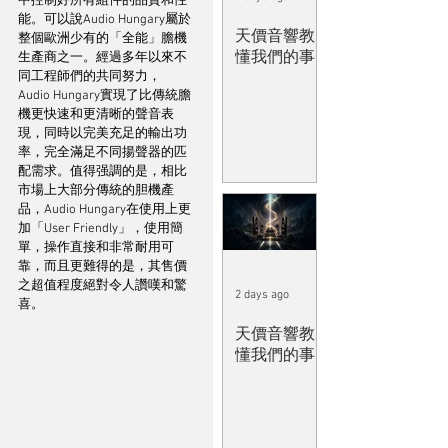
中控制好所有組件的品質和性
能。可以說Audio Hungary屬於
天價音響教
整個歐洲少有的「全能」膽機
懂我們的事
生產商之一。經過多年以來不
同工程師們的共同努力，
Audio Hungary實現了比傳統膽
機更快速和更清晰的聲音表
現，同時以完美充足的輸出功
率，完全滿足不同揚聲器的匹
配需求。值得强調的是，相比
市場上大部分傳統的胆機產
品，Audio Hungary在使用上更
加「User Friendly」，使用簡
單，操作直接和非常耐用可
靠，而且更難得的是，其售價
之超值程度絕對令人讚嘆和驚
2 days ago
喜。
天價音響教
懂我們的事