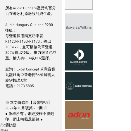
所有Audio Hungary產品均百分
百在匈牙利原厰設計與生產。
Audio Hungary Qualiton P200 
後級：
每聲道採用兩支功率管
KT120/KT150/KT170，輸出
100Wx2，並可橋接為單聲道
200W輸出後級。推力與音色並
重。輸入有RCA或XLR選擇。
查詢：Excel Concept 卓意音響
九龍旺角亞皆老街86號昌明大
廈5樓B及C室
電話：9173 5805
※ 本文輯錄自【音響技術】
2024年10月號第517期 ※
● 版權所有，未經授權不得翻
印、網上轉載及節錄 ●
市場動態