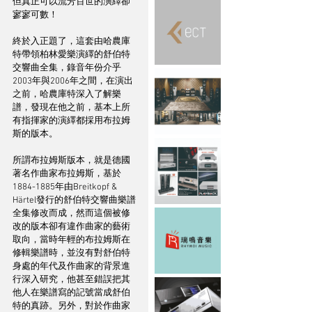
但真正可以流芳百世的演繹卻
寥寥可數！
終於入正題了，這套由哈農庫
特帶領柏林愛樂演繹的舒伯特
交響曲全集，錄音年份介乎
2003年與2006年之間，在演出
之前，哈農庫特深入了解樂
譜，發現在他之前，基本上所
有指揮家的演繹都採用布拉姆
斯的版本。
所謂布拉姆斯版本，就是德國
著名作曲家布拉姆斯，基於
1884-1885年由Breitkopf & 
Härtel發行的舒伯特交響曲樂譜
全集修改而成，然而這個被修
改的版本卻有違作曲家的藝術
取向，當時年輕的布拉姆斯在
修輯樂譜時，並沒有對舒伯特
身處的年代及作曲家的背景進
行深入研究，他甚至錯誤把其
他人在樂譜寫的記號當成舒伯
特的真跡。另外，對於作曲家