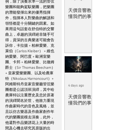
例，除了演奏水準一流的管弦
樂團和能夠駕馭樂團，把樂團
天價音響教
的潛能發揮出來的優秀指揮
懂我們的事
外，指揮本人對樂曲的解讀和
領悟都是十分關鍵的因素。如
果用這句話套在舒伯特的交響
曲上，卓越的演繹絕非隨手可
得，資深的古典樂迷可能會告
訴你，卡拉揚 + 柏林愛樂、克
萊伯（Carlos Kleiber） + 維也
納愛樂、阿巴度 + 歐洲室樂
團、卡邦 + 柏林愛樂、比徹姆
爵士（Sir Thomas Beecham）
+ 皇家愛樂樂團、以及哈農庫
特（Nikolaus Harnoncourt）+ 
阿姆斯特丹皇家音樂廳管弦樂
4 days ago
團都是公認頂班演繹，其中哈
農庫特以注重歷史及忠於原著
天價音響教
的演繹聞名於世，他致力重現
懂我們的事
作曲家時代的音色及風格，並
且以仿古樂器及作曲家創作年
代的樂團規模去演奏，此外，
他還對作品樂譜花上大量的時
間及心機去研究其原版的出