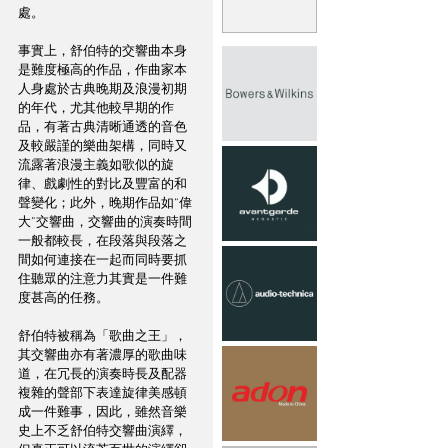
處。
事實上，舒伯特的交響曲本身
是難度極高的作品，作曲家本
人身處於古典晚期及浪漫初期
的年代，尤其他較早期的作
品，有著古典清晰通透的音色
及較嚴謹的樂曲架構，同時又
流露著浪漫主義如歌似的旋
律、戲劇性的對比及豐富的和
聲變化；此外，晚期作品如“偉
大”交響曲，交響曲的演奏時間
一般都較長，在段落與段落之
間如何連接在一起而同時要抓
住聽眾的注意力其實是一件難
度甚高的任務。
舒伯特被稱為「歌曲之王」，
其交響曲亦有著濃厚的歌曲味
道，在冗長的演奏時長及配器
複雜的聲部下表達旋律美感頓
成一件難事，因此，雖然音樂
史上不乏舒伯特交響曲演繹，