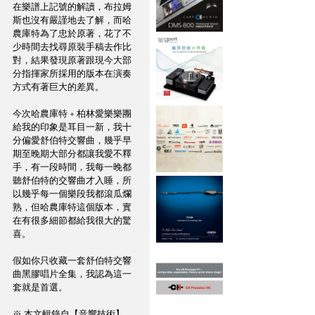
在樂譜上記號的解讀，布拉姆
斯也沒有嚴謹地去了解，而哈
農庫特為了忠於原著，花了不
少時間去找尋原裝手稿去作比
對，結果發現原著跟現今大部
分指揮家所採用的版本在演奏
方式有著巨大的差異。
今次哈農庫特 + 柏林愛樂樂團
給我的印象是耳目一新，我十
分偏愛舒伯特交響曲，幾乎早
期至晚期大部分都讓我愛不釋
手，有一段時間，我每一晚都
聽舒伯特的交響曲才入睡，所
以幾乎每一個樂段我都滾瓜爛
熟，但哈農庫特這個版本，實
在有很多細節都給我很大的驚
喜。
假如你只收藏一套舒伯特交響
曲黑膠唱片全集，我認為這一
套就是首選。