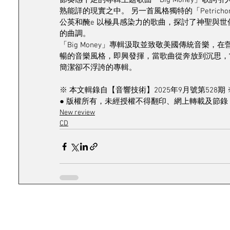
節奏感十足的專輯主題歌曲「Big Money」歌
熟能詳的現實之中。 另一首風格獨特的「Petri
公英和醃e 以極具感染力的歌曲，探討了神聖與世俗。
的曲調。
「Big Money」專輯汲取並致敬美國傳統音樂，在營
暢的音樂風格，即興發揮，當歌曲從奔放到沉思，
簡潔卻不浮誇的專輯。
※ 本文輯錄自【音響技術】2025年9月號第528期 
● 版權所有，未經授權不得翻印、網上轉載及節錄 
New review
CD