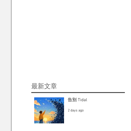
​最新文章
告別 Tidal
2 days ago