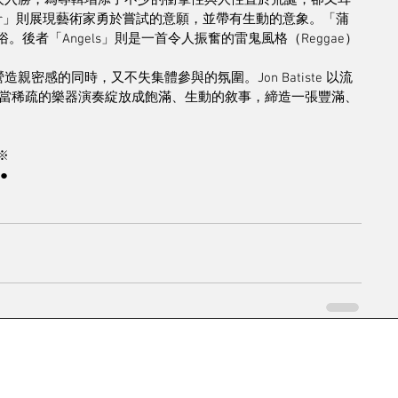
詞引人入勝，為專輯增添了不少的衝擊性與人性置於荒誕，卻又耳
chor」則展現藝術家勇於嘗試的意願，並帶有生動的意象。「蒲
後者「Angels」則是一首令人振奮的雷鬼風格（Reggae）
造親密感的同時，又不失集體參與的氛圍。Jon Batiste 以流
當稀疏的樂器演奏綻放成飽滿、生動的敘事，締造一張豐滿、
※
●