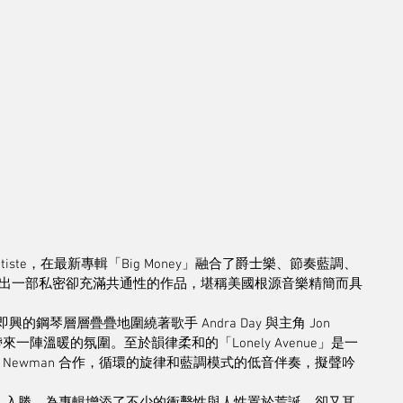
iste，在最新專輯「Big Money」融合了爵士樂、節奏藍調、
出一部私密卻充滿共通性的作品，堪稱美國根源音樂精簡而具
開，即興的鋼琴層層疊疊地圍繞著歌手 Andra Day 與主角 Jon 
來一陣溫暖的氛圍。至於韻律柔和的「Lonely Avenue」是一
andy Newman 合作，循環的旋律和藍調模式的低音伴奏，擬聲吟