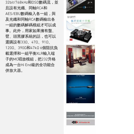
32bit/768kHz和DSD數碼流，並
且設有光纖、同軸RCA和
AES/EBU數碼輸入各一組，與
及光纖和同軸RCA數碼輸出各
一組的數碼解碼模組才可以成
事。此外，用家如果擁有盤、
臂、頭黑膠系統的話，也可以
選購設有33Ω、47Ω、91Ω、
120Ω、390Ω和47kΩ 6個阻抗負
載選擇和一組平衡XLR輸入端
子的MC唱放模組，把232升格
成為一台Hi End級的全功能合
併放大器。