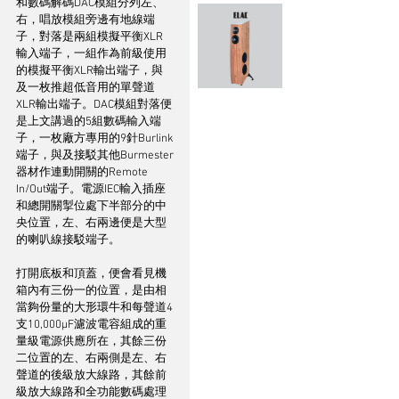
和數碼解碼DAC模組分列左、
右，唱放模組旁邊有地線端
子，對落是兩組模擬平衡XLR
輸入端子，一組作為前級使用
的模擬平衡XLR輸出端子，與
及一枚推超低音用的單聲道
XLR輸出端子。DAC模組對落便
是上文講過的5組數碼輸入端
子，一枚廠方專用的9針Burlink
端子，與及接駁其他Burmester
器材作連動開關的Remote 
In/Out端子。電源IEC輸入插座
和總開關掣位處下半部分的中
央位置，左、右兩邊便是大型
的喇叭線接駁端子。
打開底板和頂蓋，便會看見機
箱內有三份一的位置，是由相
當夠份量的大形環牛和每聲道4
支10,000µF濾波電容組成的重
量級電源供應所在，其餘三份
二位置的左、右兩側是左、右
聲道的後級放大線路，其餘前
級放大線路和全功能數碼處理