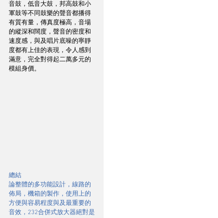
音鼓，低音大鼓，邦高鼓和小
軍鼓等不同鼓樂的聲音都播得
有質有量，傳真度極高，音場
的縱深和闊度，聲音的密度和
速度感，與及唱片底噪的寧靜
度都有上佳的表現，令人感到
滿意，完全對得起二萬多元的
模組身價。
總結
論整體的多功能設計，線路的
佈局，機箱的製作，使用上的
方便與容易程度與及最重要的
音效，232合併式放大器絕對是