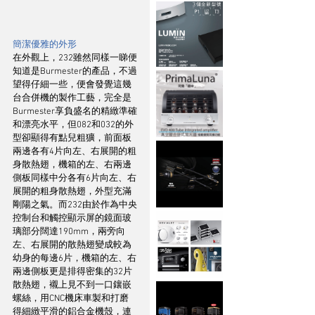
簡潔優雅的外形
在外觀上，232雖然同樣一睇便
知道是Burmester的產品，不過
望得仔細一些，便會發覺這幾
台合併機的製作工藝，完全是
Burmester享負盛名的精緻準確
和漂亮水平，但082和032的外
型卻顯得有點兒粗獷，前面板
兩邊各有4片向左、右展開的粗
身散熱翅，機箱的左、右兩邊
側板同樣中分各有6片向左、右
展開的粗身散熱翅，外型充滿
剛陽之氣。而232由於作為中央
控制台和觸控顯示屏的鏡面玻
璃部分闊達190mm，兩旁向
左、右展開的散熱翅變成較為
幼身的每邊6片，機箱的左、右
兩邊側板更是排得密集的32片
散熱翅，襯上見不到一口鑲嵌
螺絲，用CNC機床車製和打磨
得細緻平滑的鋁合金機殼，連