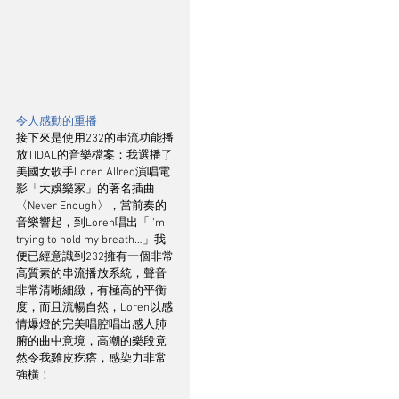
令人感動的重播
接下來是使用232的串流功能播
放TIDAL的音樂檔案：我選播了
美國女歌手Loren Allred演唱電
影「大娛樂家」的著名插曲
〈Never Enough〉，當前奏的
音樂響起，到Loren唱出「I’m 
trying to hold my breath…」我
便已經意識到232擁有一個非常
高質素的串流播放系統，聲音
非常清晰細緻，有極高的平衡
度，而且流暢自然，Loren以感
情爆燈的完美唱腔唱出感人肺
腑的曲中意境，高潮的樂段竟
然令我雞皮疙瘩，感染力非常
強橫！