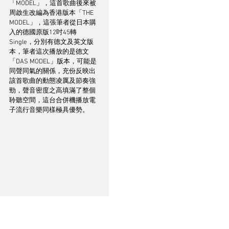
「MODEL」，這首歌曲後來被
周啟生改編為香港版本「THE 
MODEL」，這張筆者從日本購
入的德國原版12吋45轉
Single，分別有德文及英文版
本，筆者這次播放的是德文
「DAS MODEL」版本，可能是
同聲同氣的關係，充份反映出
該首歌曲的動態凌厲及節奏強
勁，聲音密度之高填滿了整個
聆聽空間，這台合併機播放電
子流行音樂同樣極具優勢。