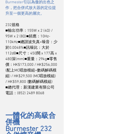
Burmester引以為傲的出色之
作，把合併式放大器的定位提
升至一個更高的層次。
232規格
■輸出功率：155W x 2 (4Ω) / 
95W x 2 (8Ω)■頻應：10Hz-
110kHz■總諧波失真+噪音：少
於0.0048%■訊噪比：大於
112dB■尺寸：450闊 x 177高 x 
480深(mm)■重量：29kg■零售
價：HK$173,000 / HK$256,000 
(配上MC唱放模組+數碼解碼模
組) / HK$29,500 (MC唱放模組) 
/ HK$59,800 (數碼解碼模組)
■總代理：新漢建業有限公司    
電話：(852) 2489 8068
一體化的高級合
併機
Burmester 232