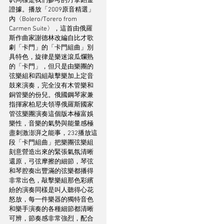
叭同樣是我們參考的丹拿鉑金
證據。播放「2009原音精選」
內〈Bolero/Torero from 
Carmen Suite〉，這首由俄羅
斯作曲家謝德林改編自比才歌
劇「卡門」的「卡門組曲」別
具特色，旋律是樂迷滾瓜爛熟
的「卡門」，但只是由樂團的
弦樂組和四組敲擊樂加上定音
鼓來演奏，完全沒有木管樂和
銅管樂的份兒。俄國鋼琴家兼
指揮家柏尼夫領導俄羅斯國家
管弦樂團演奏這個版本極富娛
樂性，音樂的氣勢與能量感極
盡刺激澎湃之能事，232播放這
段「卡門組曲」把樂團弦樂組
刻意營造出來的緊張氣氛清晰
還原，弓弦摩擦的細節，琴弦
和琴腔奏出豐滿的弦樂都播得
非常出色，敲擊樂組那色彩繽
紛的演奏同樣是叫人聽得心花
怒放，每一件樂器的獨特音色
和樂手演奏的各種細節都清晰
可辨，節奏感非常強烈，配合