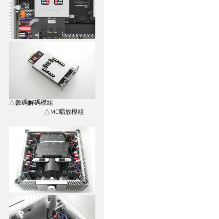
△數碼解碼模組.                           
                        △MC唱放模組