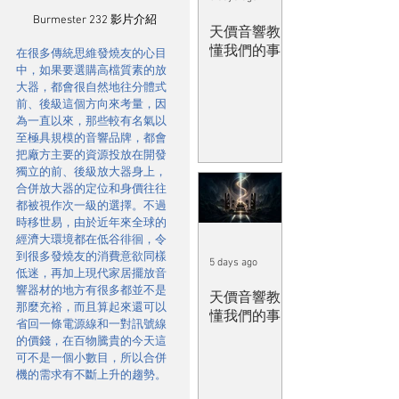
Burmester 232 影片介紹
天價音響教
懂我們的事
在很多傳統思維發燒友的心目
中，如果要選購高檔質素的放
大器，都會很自然地往分體式
前、後級這個方向來考量，因
為一直以來，那些較有名氣以
至極具規模的音響品牌，都會
把廠方主要的資源投放在開發
獨立的前、後級放大器身上，
合併放大器的定位和身價往往
都被視作次一級的選擇。不過
時移世易，由於近年來全球的
經濟大環境都在低谷徘徊，令
到很多發燒友的消費意欲同樣
5 days ago
低迷，再加上現代家居擺放音
響器材的地方有很多都並不是
天價音響教
那麼充裕，而且算起來還可以
懂我們的事
省回一條電源線和一對訊號線
的價錢，在百物騰貴的今天這
可不是一個小數目，所以合併
機的需求有不斷上升的趨勢。