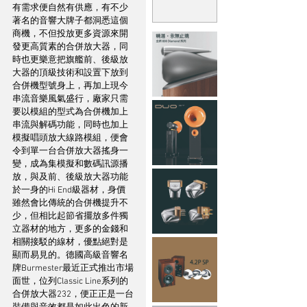
有需求便自然有供應，有不少
著名的音響大牌子都洞悉這個
商機，不但投放更多資源來開
發更高質素的合併放大器，同
時也更樂意把旗艦前、後級放
大器的頂級技術和設置下放到
合併機型號身上，再加上現今
串流音樂風氣盛行，廠家只需
要以模組的型式為合併機加上
串流與解碼功能，同時也加上
模擬唱頭放大線路模組，便會
令到單一台合併放大器搖身一
變，成為集模擬和數碼訊源播
放，與及前、後級放大器功能
於一身的Hi End級器材，身價
雖然會比傳統的合併機提升不
少，但相比起節省擺放多件獨
立器材的地方，更多的金錢和
相關接駁的線材，優點絕對是
顯而易見的。德國高級音響名
牌Burmester最近正式推出市場
面世，位列Classic Line系列的
合併放大器232，便正正是一台