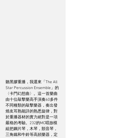
聽黑膠重播，我選來「The All 
Star Percussion Ensemble」的
〈卡門幻想曲〉。這一首樂曲
由十位敲擊樂高手演奏60多件
不同種類的敲擊樂器，奏出發
燒友耳熟能詳的熟悉旋律，對
於重播器材的實力絕對是一項
嚴格的考驗。232的MC唱放模
組把鋼片琴，木琴，顫音琴，
三角鐵和牛鈴等高頻樂器，定