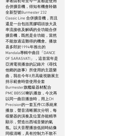
筆者由初哥至今一直都是使用
合併擴音機，得知有機會聆聽
全新型號Burmester 232 
Classic Line 合併擴音機，而且
還是一台包括黑膠唱頭放大及
串流接收及解碼的全功能合併
擴音機，既然是全功能，當然
不能放過這難得的機會。播放
喜多郎於1994年推出的
Mandala專輯中曲目「DANCE 
OF SARASVATI」，這首當年是
亞洲電視播放的記錄片《尋找
他鄉的故事》所使用的主題樂
曲，我在今年8月高級視聽展主
持示範會時曾使用全套
Burmester旗艦級器材配合
PMC BB5SE喇叭播放，今次再
以同一曲目播放時，用上CH 
Precision的一套五件CD系統來
播放，聲音清晰層次分明，每
樣樂器的演奏及位置亦能精準
顯示，營造出西域音樂的氣
氛。以大音壓播放低頻時結像
同樣清晰，具有控制力不散不