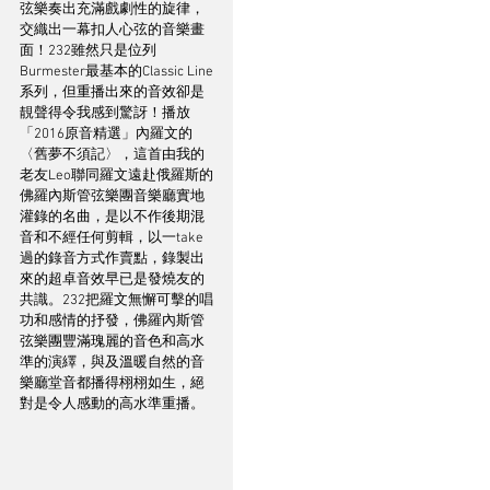
弦樂奏出充滿戲劇性的旋律，
交織出一幕扣人心弦的音樂畫
面！232雖然只是位列
Burmester最基本的Classic Line
系列，但重播出來的音效卻是
靚聲得令我感到驚訝！播放
「2016原音精選」內羅文的
〈舊夢不須記〉，這首由我的
老友Leo聯同羅文遠赴俄羅斯的
佛羅內斯管弦樂團音樂廳實地
灌錄的名曲，是以不作後期混
音和不經任何剪輯，以一take
過的錄音方式作賣點，錄製出
來的超卓音效早已是發燒友的
共識。232把羅文無懈可擊的唱
功和感情的抒發，佛羅內斯管
弦樂團豐滿瑰麗的音色和高水
準的演繹，與及溫暖自然的音
樂廳堂音都播得栩栩如生，絕
對是令人感動的高水準重播。