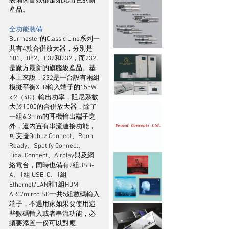
裝備與音效都是如此出色的新
產品。
全功能裝備
Burmester的Classic Line系列一
共有4款合併放大器，分別是
101、082、032和232，而232
是廠方最新的旗艦級產品。基
本上來說，232是一台設有兩組
模擬平衡XLR輸入端子的155W 
x 2（4Ω）輸出功率，阻尼系數
大於1000的合併放大器，除了
一組6.3mm的耳機輸出端子之
外，還內置有串流連接功能，
可支援Qobuz Connect、Roon 
Ready、Spotify Connect、
Tidal Connect、Airplay與及網
絡電台，同時也備有2組USB-
A、1組 USB-C、1組
Ethernet/LAN和1組HDMI 
ARC/mirco SD一共5組數碼輸入
端子，不過用家如果要使用這
些數碼輸入或者串流功能，必
須要添置一份可以對應