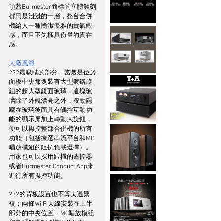
頂蓋Burmester商標的立體蝕刻
都只是淺淺的一層，整台合併
機給人一種簡潔優雅的貴氣觀
感，而且不失極具份量的實在
感。
大廠風範
232最吸睛的部分，當然是位於
面板中央那塊裝有大型鍍鉻旋
鈕的超大型鏡面玻璃，這塊玻
璃除了外觀漂亮之外，按動隱
藏在玻璃後面具有觸控互動功
能的顯示屏加上轉動大旋鈕，
便可以操控整部合併機的所有
功能（包括揀選串流平台和MC
唱放模組的阻抗負載選擇）。
用家也可以採用跟機的遙控器
或者Burmester Conduct App來
進行所有操控功能。
232的背板設置也不算太過繁
複：兩條Wi Fi天線安裝在上半
部分的中央位置，MC唱放模組