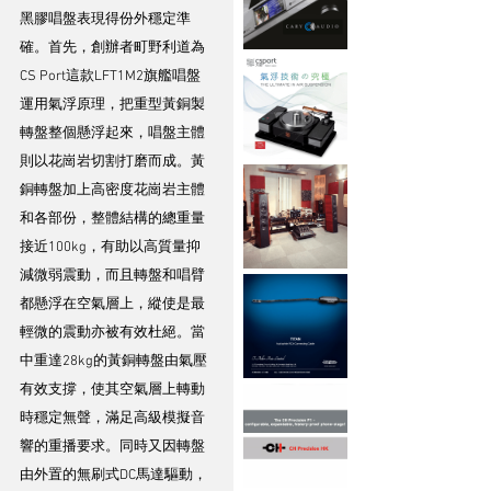
黑膠唱盤表現得份外穩定準
確。首先，創辦者町野利道為
CS Port這款LFT1M2旗艦唱盤
運用氣浮原理，把重型黃銅製
轉盤整個懸浮起來，唱盤主體
則以花崗岩切割打磨而成。黃
銅轉盤加上高密度花崗岩主體
和各部份，整體結構的總重量
接近100kg，有助以高質量抑
減微弱震動，而且轉盤和唱臂
都懸浮在空氣層上，縱使是最
輕微的震動亦被有效杜絕。當
中重達28kg的黃銅轉盤由氣壓
有效支撐，使其空氣層上轉動
時穩定無聲，滿足高級模擬音
響的重播要求。同時又因轉盤
由外置的無刷式DC馬達驅動，