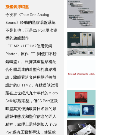
旗艦氣浮唱盤
今次在《Take One Analog 
Sound》聆聽的黑膠唱盤系統
不是其他，正是CS Port屢次獲
獎的旗艦製作
LFT1M2（LFT1M2使用黃銅
Platter，原作LFT1則使用不銹
鋼轉盤）。根據其重型結構配
合分體馬達的造型和扎實結構
論，驟眼看這套使用懸浮轉盤
設計的LFT1M2，有點近似於活
躍在上世紀八九十年代的Micro 
Seiki旗艦唱盤，但CS Port這款
唱盤其實僅抽取昔日名器的嚴
謹製作態度和堅守信念的匠人
精神，處理上還特別加入了CS 
Port獨有工藝和手法，使這款