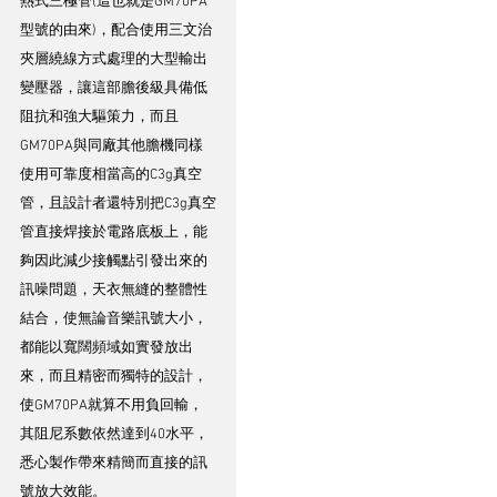
熱式三極管(這也就是GM70PA
型號的由來)，配合使用三文治
夾層繞線方式處理的大型輸出
變壓器，讓這部膽後級具備低
阻抗和強大驅策力，而且
GM70PA與同廠其他膽機同樣
使用可靠度相當高的C3g真空
管，且設計者還特別把C3g真空
管直接焊接於電路底板上，能
夠因此減少接觸點引發出來的
訊噪問題，天衣無縫的整體性
結合，使無論音樂訊號大小，
都能以寬闊頻域如實發放出
來，而且精密而獨特的設計，
使GM70PA就算不用負回輸，
其阻尼系數依然達到40水平，
悉心製作帶來精簡而直接的訊
號放大效能。