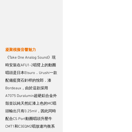
凝聚模擬音響魅力
《Take One Analog Sound》現
時安裝在AFU1-2唱臂上的動圈
唱頭是日本Etsuro．Urushi一款
配備藍寶石針桿的悅郎．漆
Bordeaux，由於這款採用
A7075 Duralumin超硬鋁合金外
殼並以純天然紅漆上色的MC唱
頭輸出只有0.25mV，因此同時
配合CS Port動圈唱頭升壓牛
CMT1和C3EQM2唱放連均衡系