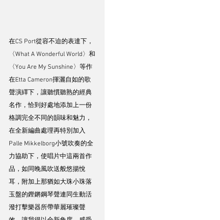
在CS Port從容不迫的表達下，
〈What A Wonderful World〉和
〈You Are My Sunshine〉等作
在Etta Cameron揮灑自如的歌
聲演繹下，讓聽慣聽熟的經典
名作，恰到好處地添加上一份
格調完全不同的韻味和魅力，
在全新編曲處理再特別加入
Palle Mikkelborg小號吹奏的全
力協助下，使唱片中這兩首作
品，如同晚風吹送般悠揚悅
耳，附加上那猶如大珠小珠落
玉盤的鏗鏘鋼琴聲連同生動活
潑打擊樂器所帶華麗璀璨聲