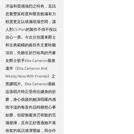
洋溢和質感強烈之特色，且訊
息量豐富程度和聲音飽滿有力
程度更足以填滿現場空間，讓
人對CS Port的製作不得不投以
信心一票。今次分別選來爵士
和古典範疇的曲目作主要聆聽
項目，先聽生於巴哈馬的丹麥
女爵士歌手Etta Cameron最後
遺作《Etta Cameron And 
Nikolaj Hess With Friends》之
黑膠唱片。Etta Cameron灌錄
這張唱片時正受癌症纏身的折
磨，身心俱疲的她演唱碟內感
情洋溢的每首作品時雖然心事
如塵，但卻無礙游刃有餘的完
滿發揮，且亦正好透過她不落
俗套的低沉雄渾聲線，與合作