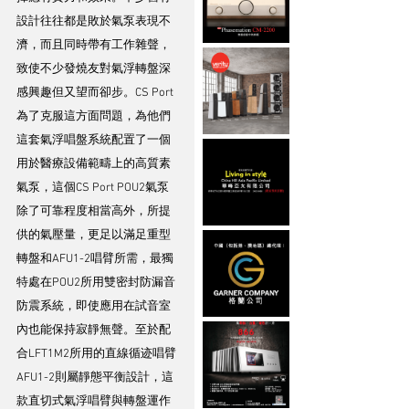
設計往往都是敗於氣泵表現不
濟，而且同時帶有工作雜聲，
致使不少發燒友對氣浮轉盤深
感興趣但又望而卻步。CS Port
為了克服這方面問題，為他們
這套氣浮唱盤系統配置了一個
用於醫療設備範疇上的高質素
氣泵，這個CS Port POU2氣泵
除了可靠程度相當高外，所提
供的氣壓量，更足以滿足重型
轉盤和AFU1-2唱臂所需，最獨
特處在POU2所用雙密封防漏音
防震系統，即使應用在試音室
內也能保持寂靜無聲。至於配
合LFT1M2所用的直線循迹唱臂
AFU1-2則屬靜態平衡設計，這
款直切式氣浮唱臂與轉盤運作