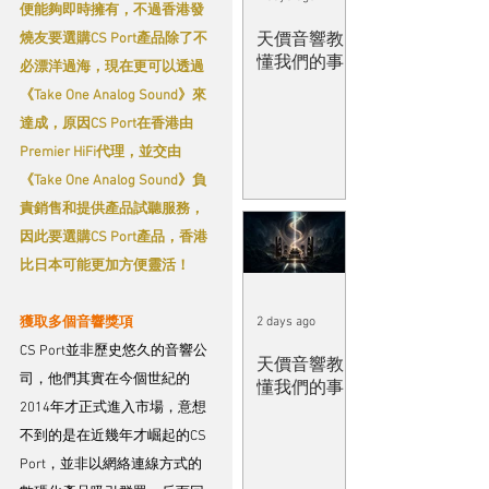
便能夠即時擁有，不過香港發
天價音響教
燒友要選購CS Port產品除了不
懂我們的事
必漂洋過海，現在更可以透過
《Take One Analog Sound》來
達成，原因CS Port在香港由
Premier HiFi代理，並交由
《Take One Analog Sound》負
責銷售和提供產品試聽服務，
因此要選購CS Port產品，香港
比日本可能更加方便靈活！
獲取多個音響獎項
2 days ago
CS Port並非歷史悠久的音響公
天價音響教
司，他們其實在今個世紀的
懂我們的事
2014年才正式進入市場，意想
不到的是在近幾年才崛起的CS 
Port，並非以網絡連線方式的