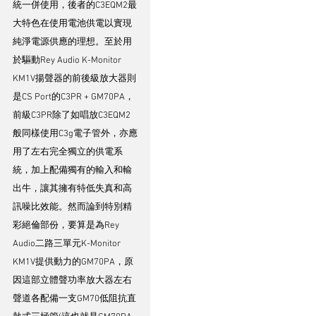
統一併使用，後者的C3EQM2最
大特色在使用電池供電以實現
純淨電源供應的理想。至於用
於驅動Rey Audio K-Monitor 
KM1V揚聲器的前後級放大器則
是CS Port的C3PR + GM70PA，
前級C3PR除了如唱放C3EQM2
般同樣使用C3g電子管外，亦應
用了左右完全獨立的供電系
統，加上配備獨有的輸入和輸
出牛，讓其擁有特低失真和高
訊噪比效能。然而論到特別精
彩絕倫部份，要算是為Rey 
Audio二路三單元K-Monitor 
KM1V提供動力的GM70PA，原
因這部立體聲功率放大器左右
聲道各配備一支GM70低阻抗直