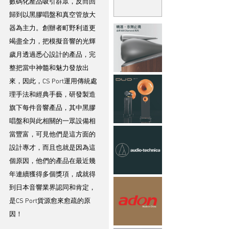
數碼化產品吸引群眾，反而回
歸到以黑膠唱盤和真空管放大
器為主力。創辦者町野利道更
竭盡全力，把模擬音響的光輝
歲月透過悉心設計的產品，完
整把當中神髓和魅力發放出
來，因此，CS Port運用傳統處
理手法和經典手藝，研發製造
旗下每件音響產品，其中黑膠
唱盤和與此相關的一眾設備相
當豐富，可見他們是這方面的
設計專才，而且也就是因為這
個原因，他們的產品在最近幾
年連續獲得多個獎項，成就得
到日本音響業界認同和肯定，
是CS Port貨源愈來愈疏的原
因！