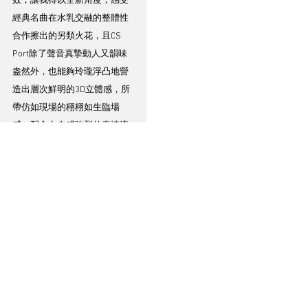
效，讓我得以全新角度，感受
經典名曲在水乳交融的整體性
合作擦出的另類火花，且CS 
Port除了聲音真摯動人又韻味
盎然外，也能夠玲瓏浮凸地營
造出層次鮮明的3D立體感，所
帶仿如現場的栩栩如生臨場
感，配合血肉感強烈的真情流
露富迫力聲效，更仿如把在這
張唱片推出一年後的2010年已
經離開人世的Etta Cameron帶
回人間。傳真傳神的演繹，聽
得人思潮起伏，讓我感受到生
命誠可貴的真理！
CS Port在發揮三盲鼠爵士唱片
的獨有音效特色方面同樣精彩
絕倫地得心應手，舉例說以這