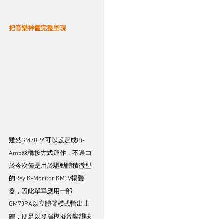
把音樂神髓完整呈現
雖然GM70PA可以設定成Bi-
Amp或橋接方式運作，不過由
於今次僅是用於驅動體積微型
的Rey K-Monitor KM1V揚聲
器，因此單單應用一部
GM70PA以立體聲模式輸出上
陣，便足以發揮模擬音響韻味