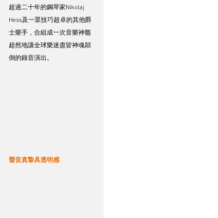
超過二十年的鋼琴家Nikolaj 
Hess及一眾技巧超卓的其他爵
士樂手，合組成一次音樂神髓
超然地讓全球樂迷盡皆神魂顛
倒的錄音演出。
聲音真摯具透明感