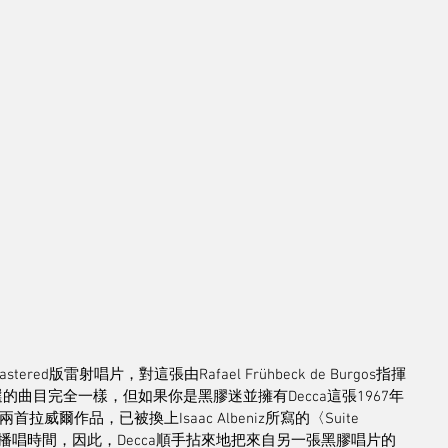
tered版雷射唱片，對這張由Rafael Frühbeck de Burgos指揮
的曲目完全一樣，但如果你是黑膠迷並擁有Decca這張1967年
拉威爾作品，已被換上Isaac Albeniz所寫的〈Suite 
長播唱時間，因此，Decca順手拈來地把來自另一張黑膠唱片的