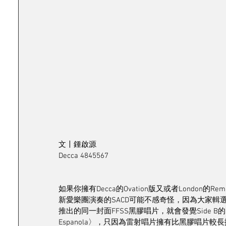
文〡鍾啟源
Decca 4845567
如果你擁有Decca的Ovation版又或者London的Remas
新愛樂團演奏的SACD可能不感奇怪，因為大家輯選
推出的同一封面FFSS黑膠唱片，就會發覺Side B的兩首
Espanola〉，只因為雷射唱片擁有比黑膠唱片較