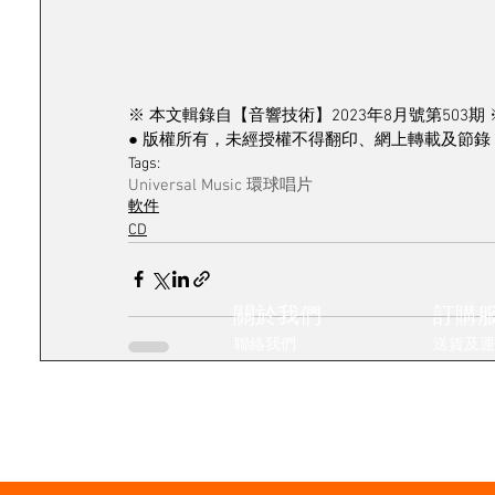
※ 本文輯錄自【音響技術】2023年8月號第503期 
● 版權所有，未經授權不得翻印、網上轉載及節錄 
Tags:
Universal Music 環球唱片
軟件
CD
關於我們
訂購
聯絡我們
送貨及運
影音蒲點
條款及細
銷售點