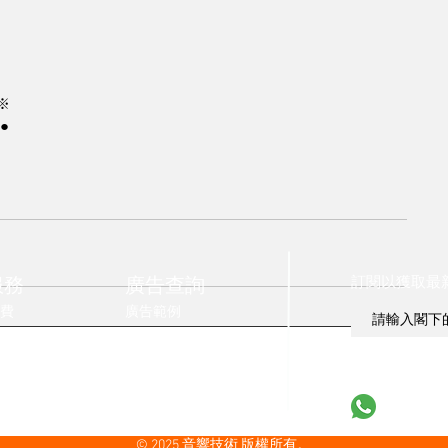
※
●
訂閱以獲取最
服務
廣告查詢
費
廣告範例
則
Whatsapp u
© 2025 音響技術 版權所有。