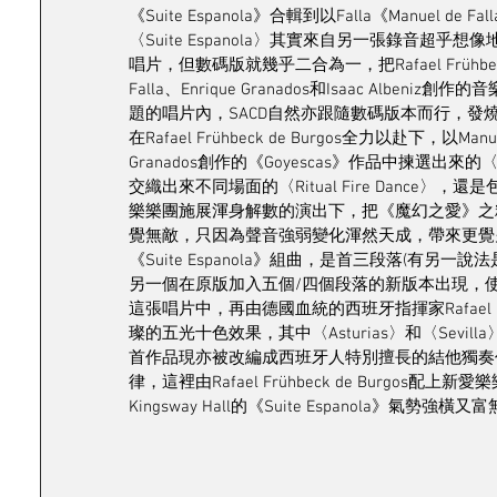
《Suite Espanola》合輯到以Falla《Manu
〈Suite Espanola〉其實來自另一張錄音超乎想像地發燒的《A
唱片，但數碼版就幾乎二合為一，把Rafael Frühbec
Falla、Enrique Granados和Isaac A
題的唱片內，SACD自然亦跟隨數碼版本而行，
在Rafael Frühbeck de Burgos全力以赴下，以Manu
Granados創作的《Goyescas》作品中揀
交織出來不同場面的〈Ritual Fire Dance〉，
樂樂團施展渾身解數的演出下，把《魔幻之愛》之精髓盡
覺無敵，只因為聲音強弱變化渾然天成，帶來更覺火花四濺
《Suite Espanola》組曲，是首三段落(有另一
另一個在原版加入五個/四個段落的新版本出現，使《S
這張唱片中，再由德國血統的西班牙指揮家Rafael Fr
璨的五光十色效果，其中〈Asturias〉和〈Sevill
首作品現亦被改編成西班牙人特別擅長的結他獨奏
律，這裡由Rafael Frühbeck de Burgo
Kingsway Hall的《Suite Espanola》