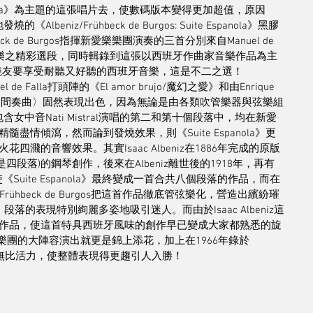
el de Falla》為主題的這張唱片去，使數碼版本變得更加超值，原因
lbeniz/Frühbeck de Burgos: Suite Espanola》黑膠
k de Burgos指揮新愛樂樂團演奏的三首分別來自Manuel de 
lbeniz創作的音樂之精彩選段，同時輯錄到這張以西班牙作曲家音樂作品為主
發燒友要享受耐聽又好聽的西班牙音樂，這是不二之選！
el de Falla打頭陣的《El amor brujo/魔幻之愛》和由Enrique 
選出來的〈間奏曲〉固然表現出色，因為無論是由各類吹管樂器與弦樂組
還是包含女中音Nati Mistral演唱的第二和第十個段落中，均在新愛
情傾瀉，然而論到發燒效果，則《Suite Espanola》更
的音響效果。其實Isaac Albeniz在1886年完成的原版
說法是四段落)的鋼琴創作，後來在Albeniz離世後的1918年，再有
uite Espanola》最終變成一首合共八個段落的作品，而在
ühbeck de Burgos把這首作品徹底管弦樂化，營造出繽紛璀
a〉段落的表現特別絢麗多姿地吸引迷人。而由於Isaac Albeniz這
作品，使這首特具西班牙風味的創作早已變成大家都熟悉的旋
s配上新愛樂樂團的大陣容演出就更是錦上添花，加上在1966年錄於
氣勢強橫又富無比活力，使整體表現得更趨引人入勝！