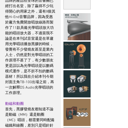
品牌的產品在全球的音響圈已
經打出名堂，除了贏得不少玩
得開心的用家之外，還有8個其
他Hi-End音響品牌，因為受惠
於廠方免費開放唱放線路而製
作了11款具備光學唱頭放大功
能的唱頭放大器，不過當我不
論是在本刊試音室還是在草廬
用光學唱頭播放黑膠的時候，
發覺有不少發燒友甚至是業內
人士，仍然是對光學唱頭的工
作原理不甚了了，有少數朋友
更是誤以為光學唱頭是以數碼
模式運作，是不折不扣的數碼
器材！所以我在介紹本刊今期
封面主角TB-100出場之前，再
一次解釋DS Audio光學唱頭的
工作原理。
動磁和動圈
首先，黑膠發燒友都知道不論
是動磁（MM）還是動圈
（MC）唱頭，都需要同時配備
磁鐵和線圈，差別只是唱針針