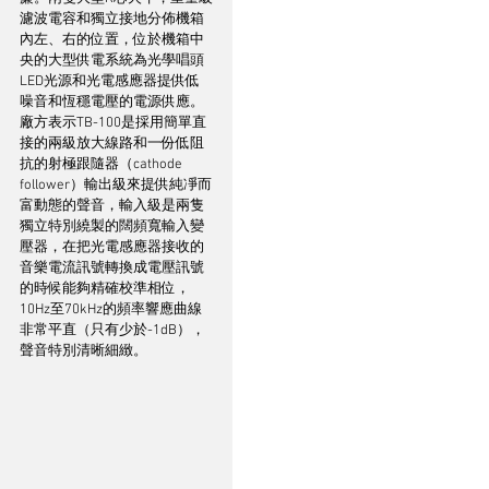
濾波電容和獨立接地分佈機箱
內左、右的位置，位於機箱中
央的大型供電系統為光學唱頭
LED光源和光電感應器提供低
噪音和恆穩電壓的電源供應。
廠方表示TB-100是採用簡單直
接的兩級放大線路和一份低阻
抗的射極跟隨器（cathode 
follower）輸出級來提供純凈而
富動態的聲音，輸入級是兩隻
獨立特別繞製的闊頻寬輸入變
壓器，在把光電感應器接收的
音樂電流訊號轉換成電壓訊號
的時候能夠精確校準相位，
10Hz至70kHz的頻率響應曲線
非常平直（只有少於-1dB），
聲音特別清晰細緻。