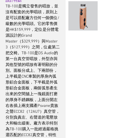
設計特點
TB-100是獨立發售的唱放，並
沒有配套的光學唱頭，原則上
是可以搭配廠方任何一個價位/
級數的光學唱頭。它的零售價
是HK$159,999，定位是分體電
源設計的Grand 
Master（$329,999）與Master 
3（$127,999）之間，位處第二
把交椅。TB-100是DS Audio的
第一台真空管唱放，外型亦與
其他型號的唱放有著明顯的分
別。面板分成上、下兩部份，
上半截是CNC車製的厚身內弧
形鋁合金面板，下半截是外弧
形鋁合金面板，兩個弧形產生
出來的空間舖上一塊鏡面打磨
的厚身不銹鋼板，上面分開左
右各插上兩支國產Psvane貴族
之聲ECC82（12AU7）真空管，
分別負責左、右聲道的電壓放
大和輸出緩衝。廠方表示特別
為TB-100購入一批經過嚴格挑
選匹配的ECC82真空管，特性