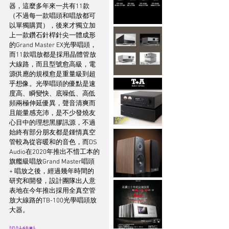
器，這麼多年來一共有11款
（不過每一款唱頭和唱放都可
以單獨購買），後來才獨立加
上一款鑽石針桿針尖一體成形
的Grand Master EX光學唱頭，
而11款唱放都是採用晶體管放
大線路，而且型號愈高級，電
源供應的規模愈是重量級到超
乎想像。光學唱頭的優點是速
度高、瞬變快、底噪低、高低
頻兩極伸延優異，聲音清爽而
且能量感充沛，是不少發燒友
心目中的理想黑膠訊源，不過
始終有部分朋友都是鍾情真空
管較為從容暖和的音色，而DS 
Audio在2020年推出不惜工本的
旗艦級唱放Grand Master唱頭 
+ 唱放之後，經過幾年時間的
研究和開發，設計團隊出人意
表地在今年推出採用全真空管
放大線路的TB-100光學唱頭放
大器。