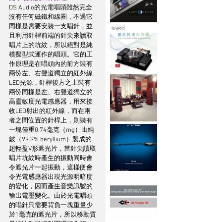
DS Audio的光電唱頭雖然完全
沒有任何磁鐵和線圈，不過它
同樣是需要安裝一支唱針，並
且利用針桿前端的針尖來讀取
唱片上的坑紋，所以絕對是純
模擬型式運作的唱頭。它的工
作原理是在唱頭內的前方裝有
兩份左、右聲道獨立的紅外線
LED光源，針桿後方之上裝有
兩份同樣是左、右聲道獨立的
高靈敏度光電感應器，用來接
收LED射出的紅外線，而在兩
者之間位置的針桿上，則裝有
一塊僅重0.74毫克（mg）由純
鈹（99.9% beryllium）製成的
超輕盈V形遮光片，當針尖讀取
唱片坑紋時產生的振動同時會
令遮光片一起振動，這樣便會
令光電感應器出現光源明暗度
的變化，因而產生音樂訊號的
輸出電壓變化。由於光電唱頭
的唱針只需要背負一塊重量少
於1毫克的遮光片，所以移動質