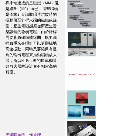
桿末端連接的是磁鐵（MM）還
是線圈（MC）而已。這些唱頭
是倚靠針尖讀取唱片坑紋時的
振動傳至針桿末端的磁鐵或線
圈，產生電磁感應從而產生音
樂訊號的微弱電壓。由於針桿
需要背負磁鐵或線圈，既要減
輕負重來令唱針可以更順暢地
高速振動，同時又要確保有足
夠的輸出電壓來推動唱頭放大
器，所以Hi-End級的唱頭和唱
頭放大器的設計會有相當高的
難度。
光學唱頭的工作原理