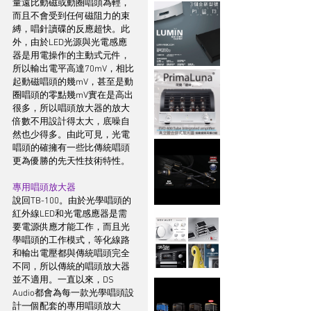
量遠比動磁或動圈唱頭為輕，
而且不會受到任何磁阻力的束
縛，唱針讀碟的反應超快。此
外，由於LED光源與光電感應
器是用電操作的主動式元件，
所以輸出電平高達70mV，相比
起動磁唱頭的幾mV，甚至是動
圈唱頭的零點幾mV實在是高出
很多，所以唱頭放大器的放大
倍數不用設計得太大，底噪自
然也少得多。由此可見，光電
唱頭的確擁有一些比傳統唱頭
更為優勝的先天性技術特性。
專用唱頭放大器
說回TB-100。由於光學唱頭的
紅外線LED和光電感應器是需
要電源供應才能工作，而且光
學唱頭的工作模式，等化線路
和輸出電壓都與傳統唱頭完全
不同，所以傳統的唱頭放大器
並不適用。一直以來，DS 
Audio都會為每一款光學唱頭設
計一個配套的專用唱頭放大