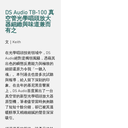
DS Audio TB-100 真
空管光學唱頭放大
器細緻與味道兼而
有之
文｜Keith
在光學唱頭技術領域中，DS 
Audio絕對是獨領風騷，憑藉其
出色的瞬態反應能力與極致的
細節還原力令我「一聽入
魂」。本刊過去也曾多次試聽
與報導，給人留下深刻的印
象。在去年的慕尼黑音響展
上，DS Audio首度展出了一台
真空管的新型光學唱頭放大器
原型機，筆者儘管當時匆匆聽
了短短十餘分鐘，卻已被其溫
暖醇厚又精緻細膩的聲音深深
吸引。