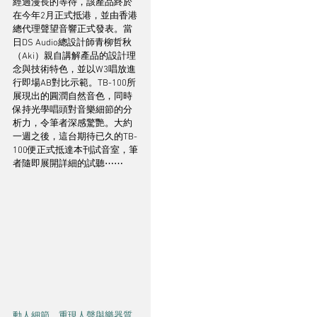
經過漫長的等待，該產品終於
在今年2月正式抵港，並由香港
總代理聲望音響正式發表。當
日DS Audio總設計師青柳哲秋
（Aki）親自講解產品的設計理
念與技術特色，並以W3唱放進
行即場AB對比示範。TB-100所
展現出的圓潤自然音色，同時
保持光學唱頭對音樂細節的分
析力，令筆者深感驚艷。大約
一週之後，這台期待已久的TB-
100便正式抵達本刊試音室，筆
者隨即展開詳細的試聽⋯⋯
動人細節，重現人聲與樂器質