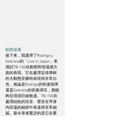
動態凌厲
接下來，我選擇了Rodrigo y 
Gabriela的「Live in Japan」來
測試TB-100在動態和現場感方
面的表現。它在處理這張專輯
的大動態音樂時表現得非常出
色，無論是Rodrigo的快速指彈
還是Gabriela的節奏掃弦，都能
夠呈現得巨細無遺。TB-100在
處理結他的弦音、聲音在琴身
內回蕩的細節中表達得非常細
膩。最令筆者驚訝的是它在重
播現場氣氛效果非常真實，觀
眾的掌聲和歡呼聲彷彿就在耳
邊縈繞，給人一種身臨其境的