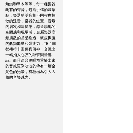
角鐵和擊木等等，每一種樂器
獨有的聲音，包括手槌的敲擊
點，樂器的基音和不同程度擴
散的泛音，樂器的位置、音場
的層次和深度感，錄音場地的
空間感和現場感，金屬樂器高
頻擴散的晶瑩剔透，鼓皮振盪
的低頻能量和彈跳力，TB-100
都播得非常傳真傳神，交織出
一幅扣人心弦的敲擊樂音響
詩。而且這台膽唱放重播出來
的音效更像淡淡的帶有一層金
黃色的光暈，有種極為引人入
勝的音樂魅力。