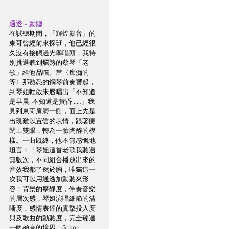
通透 + 動聽
在試聽期間，「輝煌影音」的
東哥曾經前來探班，他已經很
久沒有接觸過光學唱頭，我特
別挑選聽到爛熟的蔡琴「老
歌」給他品嚐。當〈痴痴的
等〉那熟悉的鋼琴前奏響起，
到琴姐輕啟朱唇唱出「不知道
是早晨  不知道是黃昏……」我
見到東哥肩膊一側，面上先是
出現難以置信的表情，跟著便
閉上雙眼，轉為一臉陶醉的模
樣。一曲既終，他不無感慨地
坦言：「琴姐這首老歌我聽過
無數次，不同組合播放出來的
音效我都了然於胸，唯獨這一
次我可以用通透加動聽來形
容！背景的寧靜度，伴奏音樂
的層次感，琴姐演唱細節的清
晰度，感情表達的真摯投入度
與及歌曲的動聽度，完全臻達
一個極高的境界，Grand 