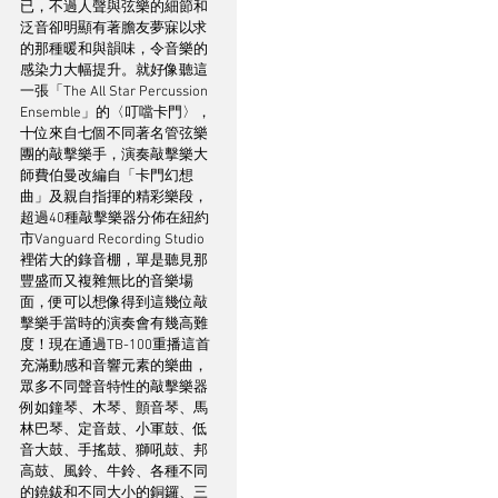
已，不過人聲與弦樂的細節和
泛音卻明顯有著膽友夢寐以求
的那種暖和與韻味，令音樂的
感染力大幅提升。就好像聽這
一張「The All Star Percussion 
Ensemble」的〈叮噹卡門〉，
十位來自七個不同著名管弦樂
團的敲擊樂手，演奏敲擊樂大
師費伯曼改編自「卡門幻想
曲」及親自指揮的精彩樂段，
超過40種敲擊樂器分佈在紐約
市Vanguard Recording Studio
裡偌大的錄音棚，單是聽見那
豐盛而又複雜無比的音樂場
面，便可以想像得到這幾位敲
擊樂手當時的演奏會有幾高難
度！現在通過TB-100重播這首
充滿動感和音響元素的樂曲，
眾多不同聲音特性的敲擊樂器
例如鐘琴、木琴、顫音琴、馬
林巴琴、定音鼓、小軍鼓、低
音大鼓、手搖鼓、獅吼鼓、邦
高鼓、風鈴、牛鈴、各種不同
的鐃鈸和不同大小的銅鑼、三