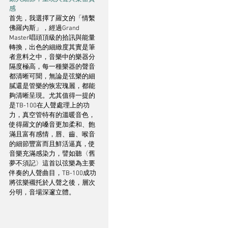
感
首先，我選擇了羅文的「情繫
佛羅內斯」，經過Grand 
Master唱頭頂級的拾訊與能量
轉換，出色的細緻度其實是筆
者意料之中，音樂中的樂器分
隔度極高，每一種樂器的聲音
都清晰可聞，無論是弦樂的細
膩還是管樂的恢宏瑰麗，都能
夠清晰呈現。尤其值得一提的
是TB-100在人聲處理上的功
力，真空管特有的溫暖音色，
使得羅文的嗓音更加柔和、飽
滿且富有感情，唇、齒、喉音
的細節豐富而且鮮活逼真，使
音樂充滿感染力，譬如聽〈舊
夢不須記〉這首以弦樂為主要
伴奏的人聲曲目，TB-100成功
將弦樂襯托於人聲之後，層次
分明，音場深邃立體。