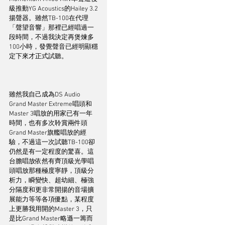
級推動YG Acoustics的Hailey 3.2
揚聲器。雖然TB-100在代理
「聲望音響」那裡已經唱過一
段時間，不過我決定再煲煉多
100小時，發覺聲音已經明顯穩
定下來才正式試聽。
雖然我自己成為DS Audio 
Grand Master Extreme唱頭和
Master 3唱放的用家已有一年
時間，也有多次聆賞兩件頭
Grand Master旗艦唱放的經
驗，不過這一次試聽TB-100卻
仍然是有一定程度的驚喜。這
台膽唱放依然有齊頂級光學唱
頭唱放那種極度寧靜，頂級分
析力，瞬變快、超幼細、極強
分隔度和更非常開揚的音場擴
展能力等等各項優點，某程度
上更勝我用開的Master 3，只
是比Grand Master略遜一籌而