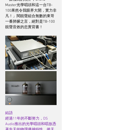
Master光學唱頭和這一台TB-
100果然令我眼界大開，實力非
凡！」閱靚聲組合無數的東哥
一番肺腑之言，絕對是TB-100
靚聲音效的忠實背書！
結語
經過11年的不斷努力，DS 
Audio推出的光學唱頭和唱放憑
著先天的物理優越特性，後天