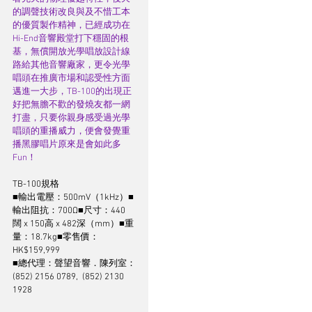
的調聲技術改良與及不惜工本
的優質製作精神，已經成功在
Hi-End音響殿堂打下穩固的根
基，無償開放光學唱放設計線
路給其他音響廠家，更令光學
唱頭在推廣市場和認受性方面
邁進一大步，TB-100的出現正
好把無膽不歡的發燒友都一網
打盡，只要你親身感受過光學
唱頭的重播威力，便會發覺重
播黑膠唱片原來是會如此多
Fun！
TB-100規格
■輸出電壓：500mV（1kHz）■
輸出阻抗：700Ω■尺寸：440
闊 x 150高 x 482深（mm）■重
量：18.7kg■零售價：
HK$159,999
■總代理：聲望音響．陳列室：
(852) 2156 0789,  (852) 2130 
1928