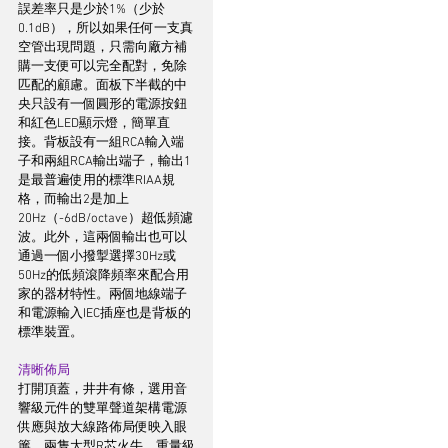
誤差率只是少於1%（少於
0.1dB），所以如果任何一支真
空管出現問題，只需向廠方補
購一支便可以完全配對，免除
匹配的顧慮。面板下半截的中
央只設有一個圓形的電源按鈕
和紅色LED顯示燈，簡單直
接。背板設有一組RCA輸入端
子和兩組RCA輸出端子，輸出1
是最普遍使用的標準RIAA規
格，而輸出2是加上
20Hz（-6dB/octave）超低頻濾
波。此外，這兩個輸出也可以
通過一個小撥掣選擇30Hz或
50Hz的低頻滾降頻率來配合用
家的器材特性。兩個地線端子
和電源輸入IEC插座也是背板的
標準裝置。
清晰佈局
打開頂蓋，井井有條，選用音
響級元件的雙單聲道架構電源
供應與放大線路佈局便映入眼
簾。兩隻大型R芯火牛，重量級