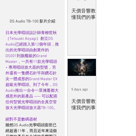
天價音響教
懂我們的事
DS Audio TB-100 影片介紹
日本光學唱頭設計師青柳哲秋
（Tetsuaki Aoyagi）創立DS 
Audio已經踏入第12個年頭，推
出的光學唱頭由創業作的
DS001到旗艦級的Grand 
Master，一共有11款光學唱頭 
+ 專用唱頭放大器的型號，另
外還有一隻鑽石針竿與鑽石針
尖一體成形的Grand Master EX
超級光學唱頭。到了今年，DS 
5 days ago
Audio推出一台令一眾擁躉都大
感意外的新產品 —— 可以配搭
天價音響教
任何型號光學唱頭的全真空管
懂我們的事
放大光學唱頭放大器TB-100。
絕對不是數碼器材
雖然DS Audio光學唱頭面世已
經超過11年，而且近年來這個