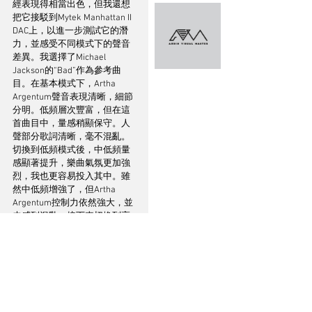
經表現得相當出色，但我還想
把它接駁到Mytek Manhattan II 
DAC上，以進一步測試它的潛
力，並感受不同模式下的聲音
差異。我選擇了Michael 
Jackson的“Bad”作為參考曲
目。在基本模式下，Artha 
Argentum聲音表現清晰，細節
分明。低頻層次豐富，但在這
首曲目中，量感稍顯保守。人
聲部分歌詞清晰，毫不混亂。
切換到低頻模式後，中低頻量
感顯著提升，樂曲氣氛更加強
烈，我也更容易投入其中。雖
然中低頻增強了，但Artha 
Argentum控制力依然強大，並
未感到混亂。接下來切換到高
頻模式，Artha Argentum的高
頻效果音更為明顯，歌手的呼
吸聲也更為清晰，但這似乎不
太適合這首樂曲。而在Booster
模式下，聲音距離感明顯縮
短，包圍感大幅提升。相比低
頻模式，人聲聽起來更為接