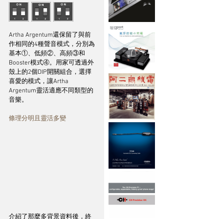
Artha Argentum還保留了與前
作相同的4種聲音模式，分別為
基本①、低頻②、高頻③和
Booster模式④。用家可透過外
殼上的2個DIP開關組合，選擇
喜愛的模式，讓Artha 
Argentum靈活適應不同類型的
音樂。
條理分明且靈活多變
介紹了那麼多背景資料後，終