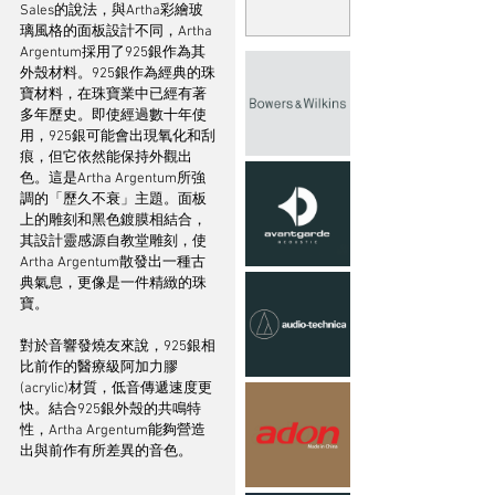
Sales的說法，與Artha彩繪玻
璃風格的面板設計不同，Artha 
Argentum採用了925銀作為其
外殼材料。925銀作為經典的珠
寶材料，在珠寶業中已經有著
多年歷史。即使經過數十年使
用，925銀可能會出現氧化和刮
痕，但它依然能保持外觀出
色。這是Artha Argentum所強
調的「歷久不衰」主題。面板
上的雕刻和黑色鍍膜相結合，
其設計靈感源自教堂雕刻，使
Artha Argentum散發出一種古
典氣息，更像是一件精緻的珠
寶。 
對於音響發燒友來說，925銀相
比前作的醫療級阿加力膠
(acrylic)材質，低音傳遞速度更
快。結合925銀外殼的共鳴特
性，Artha Argentum能夠營造
出與前作有所差異的音色。