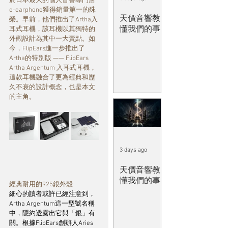
於日本最大的個人音響專門店
e-earphone獲得銷量第一的殊
天價音響教
榮。早前，他們推出了Artha入
懂我們的事
耳式耳機，該耳機以其獨特的
外觀設計為其中一大賣點。如
今，FlipEars進一步推出了
Artha的特別版 —— FlipEars 
Artha Argentum 入耳式耳機，
這款耳機融合了更為經典和歷
久不衰的設計概念，也是本文
的主角。
3 days ago
天價音響教
懂我們的事
經典耐用的925銀外殼
細心的讀者或許已經注意到，
Artha Argentum這一型號名稱
中，隱約透露出它與「銀」有
關。根據FlipEars創辦人Aries 