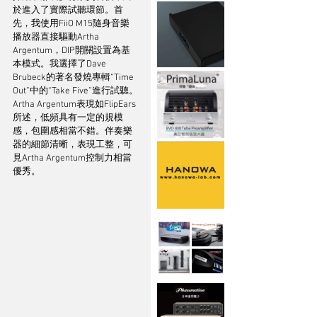
於進入了實際試聽環節。首
先，我使用FiiO M15隨身音樂
播放器直接驅動Artha 
Argentum，DIP開關設置為基
本模式。我選擇了Dave 
Brubeck的著名發燒專輯“Time 
Out”中的“Take Five”進行試聽。
Artha Argentum表現如FlipEars
所述，低頻具有一定的規模
感，包圍感相當不錯。伴奏樂
器的細節清晰，表現工整，可
見Artha Argentum控制力相當
優秀。