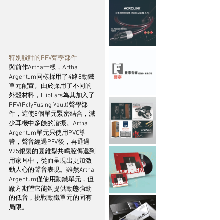
特別設計的PFV聲學部件
與前作Artha一樣，Artha 
Argentum同樣採用了4路8動鐵
單元配置。由於採用了不同的
外殼材料，FlipEars為其加入了
PFV(PolyFusing Vault)聲學部
件，這使8個單元緊密結合，減
少耳機中多餘的諧振。Artha 
Argentum單元只使用PVC導
管，聲音經過PFV後，再通過
925銀製的圓錐型共鳴腔傳遞到
用家耳中，從而呈現出更加激
動人心的聲音表現。雖然Artha 
Argentum僅使用動鐵單元，但
廠方期望它能夠提供動態強勁
的低音，挑戰動鐵單元的固有
局限。