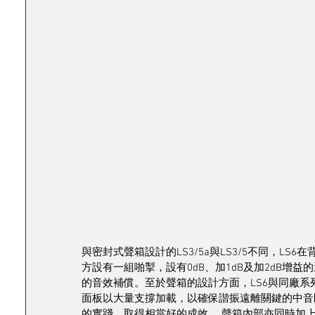
與密封式聲箱設計的LS3/5a與LS3/5不同，L
方設有一組啪掣，設有0dB、加1dB及加2dB
的音效補償。至於聲箱的設計方面，LS6與同廠系
面板以大量支撐加載，以確保諧振遠離關鍵的中音區
的實踐，取得相當好的成效。 聲箱內部亦同時加