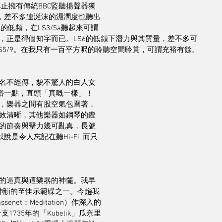
不單止擁有傳統BBC監聽揚聲器獨
速，差不多連涎沫的濕潤度也聽出
沉的低頻，在LS3/5a聽起來可謂
，正是得個知字而已。LS6的低頻下潛力與其質量，差不多可
LS5/9。在我只有一百平方呎的聆聽空間聆賞，可謂充裕有餘。
名不經傳，貌不驚人的白人女
俗一點，直頭「真嘅一樣」！ 
，樂器之間有股空氣包圍著，
效清晰，其他樂器如鋼琴的鏗
的節奏與擊力幾可亂真，長號
是令人忘記在聽Hi-Fi, 而只
的逼真與這樂器的神髓。我早
音色神韻的至佳示範碟之一。今趟我
et：Meditation）作深入的
支1735年的「Kubelik」瓜奈里