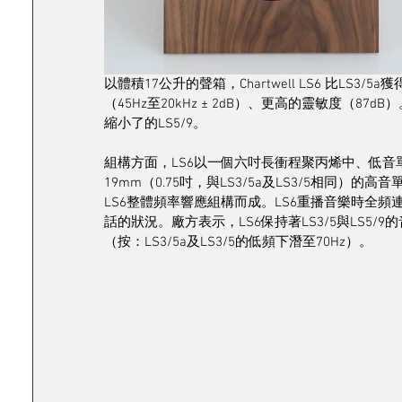
以體積17公升的聲箱，Chartwell LS6 比LS
（45Hz至20kHz ± 2dB）、更高的靈敏度（8
縮小了的LS5/9。
組構方面，LS6以一個六吋長衝程聚丙烯中、低音單元（
19mm（0.75吋，與LS3/5a及LS3/5相同
LS6整體頻率響應組構而成。LS6重播音樂時全頻連貫
話的狀況。廠方表示，LS6保持著LS3/5與LS5
（按：LS3/5a及LS3/5的低頻下潛至70Hz）。