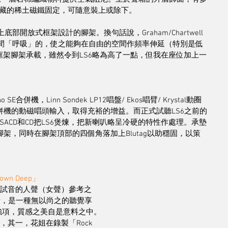
藏的稀土磁鐵固定，可隨意裝上或除下。
底部開放式框架設計的腳架。換句話說，Graham/Chartwell
空間「呼吸」的，使之能夠在自由的空間作頻率伸延（特別是低
式框架腳架承載，雖然令到LS6略為高了一點，但我在座位加上一
E合併機，Linn Sondek LP12唱盤/ Ekos唱臂/ Krystal動圈
合併機的動磁唱頭輸入，取得充裕的增益。而正式試聽LS6之前的
型的SACD和CD把LS6煲煉，把新喇叭略呈冷硬的特性作處理。承墊
的腳架，同時在腳架頂部的四個角落加上Blutag以助穩固，以策
Down Deep」
Fi試音的人聲（女聲）參考之
的嗓音，是一種無以尚之的聽覺享
聲的強項，質感之美自是意料之中。
，其一，花姐在錄製「Rock 