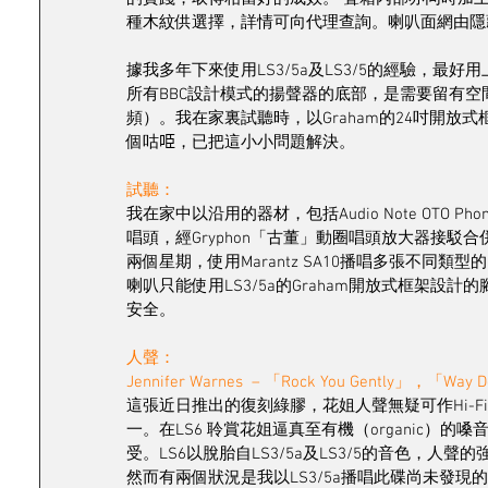
種木紋供選擇，詳情可向代理查詢。喇叭面網由隱
據我多年下來使用LS3/5a及LS3/5的經驗，最好用上
所有BBC設計模式的揚聲器的底部，是需要留有
頻）。我在家裏試聽時，以Graham的24吋開放
個咕𠱸，已把這小小問題解決。
試聽：
我在家中以沿用的器材，包括Audio Note OTO Phono S
唱頭，經Gryphon「古董」動圈唱頭放大器接駁
兩個星期，使用Marantz SA10播唱多張不同類
喇叭只能使用LS3/5a的Graham開放式框架設計
安全。
人聲：
Jennifer Warnes  – 「Rock You Gently」，「Way 
這張近日推出的復刻綠膠，花姐人聲無疑可作Hi-
一。在LS6 聆賞花姐逼真至有機（organic）
受。LS6以脫胎自LS3/5a及LS3/5的音色，人
然而有兩個狀況是我以LS3/5a播唱此碟尚未發現的