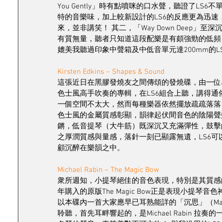
You Gently」時有點噴咪的口水聲，聽證了LS6
特的音樂味，加上較新設計的LS6的反應更為迅
來，並非講笑！ 其二，「Way Down Deep」至深
有質無量，聽者只知道這段配樂是有頗強勁的低頻
媲美我聽過印象中聲箱及中低音單元達200mm的
Kirsten Edkins – Shapes & Sound
這張近日在黑膠發燒友之間傳頌的發燒碟，由一位
色士風高手吹奏的專輯，在LS6組合上聽，講得通
一個空間不太大，然而每種樂器依然擺放疏疏落落
色士風的金屬質感彰顯，韻律起伏間音色的陰陽聲
鏘，低音提琴（大牛筋）既深沉又充滿彈性，鼓擊
之厚潤質感與量感，落針一刻已顯露無遺，LS6可以說
顧沉醉在樂韻之中。
Michael Rabin – The Magic Bow
衆所週知，小提琴絕佳的音色表現，特別是其質感
年購入的原版The Magic Bow正是表現小提琴
以本碟內一首大家應早已耳熟能詳的「沉思」（Massen
聆聽，首先耳畔響起的，是Michael Rabin 拉奏的一