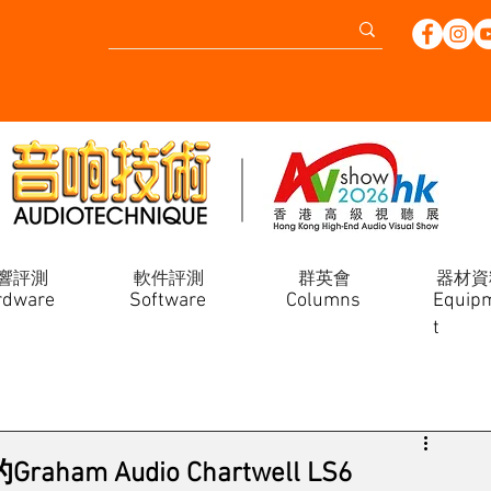
響評測
軟件評測
群英會
器材資
rdware
Software
Columns
Equip
t
m Audio Chartwell LS6