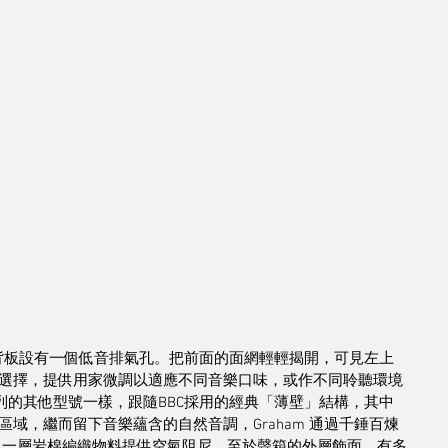
S6在背板設有一個低音排氣孔。把前面的面網輕輕揭開，可見左上
增益的選擇，提供用家微調以適應不同音樂口味，或作不同聆聽環境
列的其他型號一樣，跟隨BBC採用的經典「薄壁」結構，其中
域，繼而留下音樂蘊含的自然音調，Graham 通過千錘百煉
上一層岩棉編織物料提供空氣阻尼。至於聲箱的外層飾面，有多