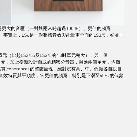
3/5a獲得更大的音壓（一對於兩米時超過100dB）、更佳的頻寬
7dB）。事實上，LS6是一對整體音效與能量更全面的LS3/5，卻並非
比起LS3/5a及LS3/5的4.3吋單元稍大），與一個
）的高音單元，加上從新設計而成的精密分音器，融匯兩個單元，均衡
(coherence) 的整體呈現，絕對沒有高、中、低頻各自說自
/9的音效特質與平順度，它更佳的頻寬，特別是下潛至45Hz的低頻