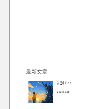
​最新文章
告別 Tidal
4 days ago