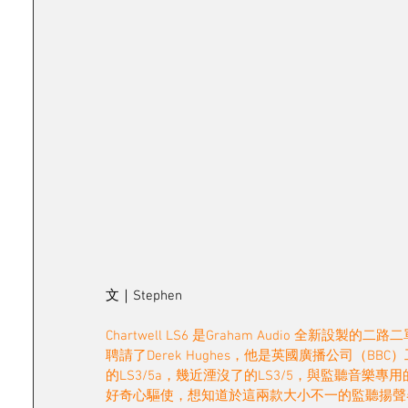
文｜Stephen
Chartwell LS6 是Graham Audio 全新設製
聘請了Derek Hughes，他是英國廣播公司（BBC）工程
的LS3/5a，幾近湮沒了的LS3/5，與監聽音樂專用的LS
好奇心驅使，想知道於這兩款大小不一的監聽揚聲