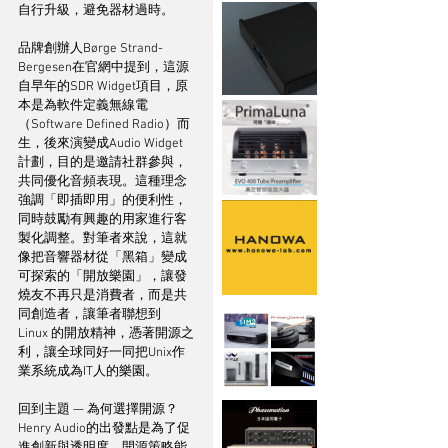
自行升級，避免器材過時。
品牌創辦人Børge Strand-
Bergesen在官網中提到，這源
自早年的SDR Widget項目，原
本是為軟件定義無線電
（Software Defined Radio）而
生，後來演變成Audio Widget
計劃，目的是邀請社群參與，
共同優化音頻表現。這種理念
強調「即插即用」的便利性，
同時鼓勵有興趣的用家進行客
製化調整。對筆者來說，這就
像把音響器材從「黑箱」變成
可探索的「開放樂園」，讓發
燒友不再只是消費者，而是共
同創造者，讓筆者聯想到 
Linux 的開放精神，憑著開源之
利，讓全球同好一同把Unix作
業系統成為IT人的樂園。
回到主題 — 為何選擇開源？
Henry Audio的出發點是為了促
進創新與透明度，開源策略能