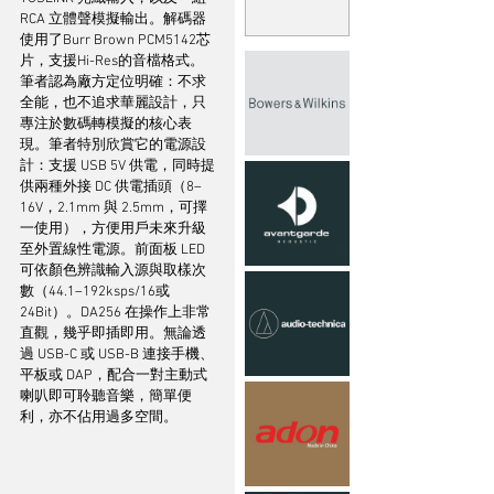
RCA 立體聲模擬輸出。解碼器
使用了Burr Brown PCM5142芯
片，支援Hi-Res的音檔格式。
筆者認為廠方定位明確：不求
全能，也不追求華麗設計，只
專注於數碼轉模擬的核心表
現。筆者特別欣賞它的電源設
計：支援 USB 5V 供電，同時提
供兩種外接 DC 供電插頭（8–
16V，2.1mm 與 2.5mm，可擇
一使用），方便用戶未來升級
至外置線性電源。前面板 LED 
可依顏色辨識輸入源與取樣次
數（44.1–192ksps/16或
24Bit）。DA256 在操作上非常
直觀，幾乎即插即用。無論透
過 USB-C 或 USB-B 連接手機、
平板或 DAP，配合一對主動式
喇叭即可聆聽音樂，簡單便
利，亦不佔用過多空間。