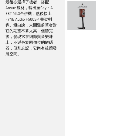
最後亦選擇了後者，搭配
Ansuz 線材，輸出至Cayin A-
88T Mk3合併機，然後接上
FYNE Audio F500SP 書架喇
叭。坦白說，未開聲前筆者對
它的期望不算太高，但聽完
後，發現它在細節與音樂味
上，不遜色於同價位的解碼
器，但別忘記，它尚有後續發
展空間。