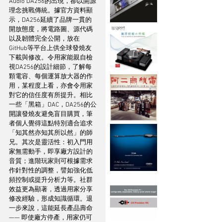
Audio DA256的出現，卻以開源
理念挑戰傳統。據官方資料顯
示，DA256延續了品牌一貫的
開放態度，將電路圖、源代碼
以及韌體完全公開，放在
GitHub等平台上供全球發燒友
下載與修改。令用家能親自檢
視DA256的設計細節，了解每
顆電容、每個運算放大器的作
用，某程度上看，亦會令用家
對它的信任度有所提升。相比
一些「黑箱」DAC，DA256的公
開讓發燒友避免盲目購買，筆
者個人覺得這點特別適合追求
「知其然亦知其所以然」的師
兄。其次是靈活性：初入門用
家無需動手，即享廠方設計的
音質；進階玩家則可根據需求
作針對性的調整，譬如強化低
頻控制或提升分析力等。社群
效益更為顯著，透過用家分享
修改經驗，形成知識循環。退
一步來說，這能延長產品壽命 
—— 即使廠方停產，用家仍可