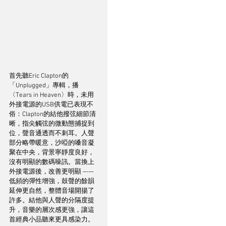
首先聽Eric Clapton的
「Unplugged」專輯，播
〈Tears in Heaven〉時，未用
外接電源的USB供電已表現不
俗：Clapton的結他撥弦細節清
晰，指尖觸弦的微動態捕捉到
位，聲音通透而不刺耳。人聲
部分略帶暖意，沙啞的嗓音凝
聚在中央，背景寧靜度良好，
沒有明顯的數碼噪訊。當換上
外接電源後，改善更明顯 —— 
低頻的彈性增強，鼓聲的餘韻
延伸更自然，整體音場開揚了
許多。結他與人聲的分隔度提
升，音樂的層次感更強，讓這
首經典小品聽來更具感染力。