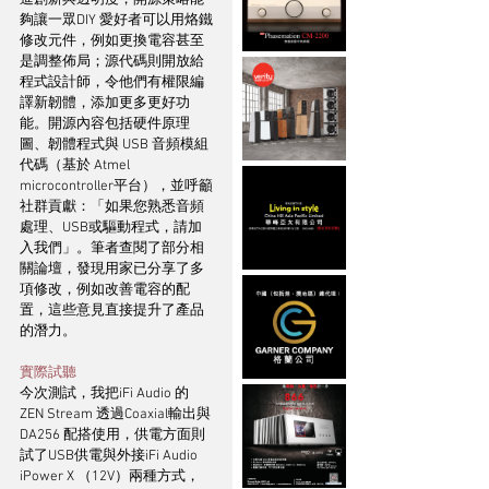
夠讓一眾DIY 愛好者可以用烙鐵
修改元件，例如更換電容甚至
是調整佈局；源代碼則開放給
程式設計師，令他們有權限編
譯新韌體，添加更多更好功
能。開源內容包括硬件原理
圖、韌體程式與 USB 音頻模組
代碼（基於 Atmel 
microcontroller平台），並呼籲
社群貢獻：「如果您熟悉音頻
處理、USB或驅動程式，請加
入我們」。筆者查閱了部分相
關論壇，發現用家已分享了多
項修改，例如改善電容的配
置，這些意見直接提升了產品
的潛力。
實際試聽
今次測試，我把iFi Audio 的
ZEN Stream 透過Coaxial輸出與
DA256 配搭使用，供電方面則
試了USB供電與外接iFi Audio 
iPower X （12V）兩種方式，