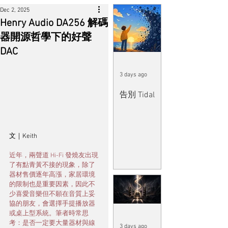
Dec 2, 2025
Henry Audio DA256 解碼
器開源哲學下的好聲
DAC
3 days ago
告別 Tidal
文｜Keith 
近年，兩聲道 Hi-Fi 發燒友出現
了有點青黃不接的現象，除了
器材售價逐年高漲，家居環境
的限制也是重要因素，因此不
少喜愛音樂但不願在音質上妥
協的朋友，會選擇手提播放器
或桌上型系統。筆者時常思
考：是否一定要大量器材與線
3 days ago