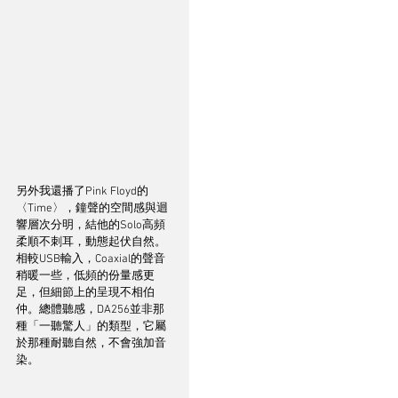
另外我還播了Pink Floyd的
〈Time〉，鐘聲的空間感與迴
響層次分明，結他的Solo高頻
柔順不刺耳，動態起伏自然。
相較USB輸入，Coaxial的聲音
稍暖一些，低頻的份量感更
足，但細節上的呈現不相伯
仲。總體聽感，DA256並非那
種「一聽驚人」的類型，它屬
於那種耐聽自然，不會強加音
染。