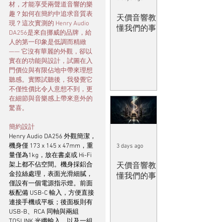
材，才能享受兩聲道音響的樂
趣？如何在簡約中追求音質表
天價音響教
現？這次實測的 Henry Audio 
懂我們的事
DA256是來自挪威的品牌，給
人的第一印象是低調而精緻 
—— 它沒有華麗的外觀，卻以
實在的功能與設計，試圖在入
門價位與有限佔地中帶來理想
聽感。實際試聽後，我發覺它
不僅性價比令人意想不到，更
在細節與音樂感上帶來意外的
驚喜。
簡約設計
Henry Audio DA256 外觀簡潔，
機身僅 173 x 145 x 47mm，重
3 days ago
量僅為1kg，放在書桌或 Hi-Fi 
天價音響教
架上都不佔空間。機身採鋁合
金拉絲處理，表面光滑細膩，
懂我們的事
僅設有一個電源指示燈。前面
板配備 USB-C 輸入，方便直接
連接手機或平板；後面板則有 
USB-B、RCA 同軸與兩組 
TOSLINK 光纖輸入，以及一組 