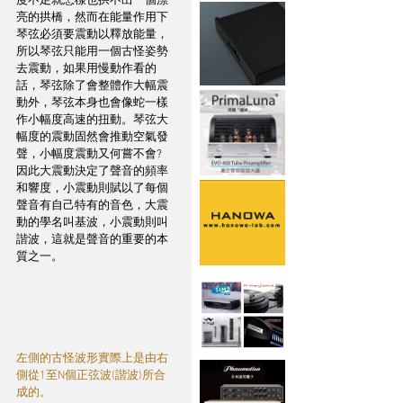
度不足就怎樣也拱不出一個漂
亮的拱橋，然而在能量作用下
琴弦必須要震動以釋放能量，
所以琴弦只能用一個古怪姿勢
去震動，如果用慢動作看的
話，琴弦除了會整體作大幅震
動外，琴弦本身也會像蛇一樣
作小幅度高速的扭動。琴弦大
幅度的震動固然會推動空氣發
聲，小幅度震動又何嘗不會? 
因此大震動決定了聲音的頻率
和響度，小震動則賦以了每個
聲音有自己特有的音色，大震
動的學名叫基波，小震動則叫
諧波，這就是聲音的重要的本
質之一。
左側的古怪波形實際上是由右
側從1至N個正弦波(諧波)所合
成的。