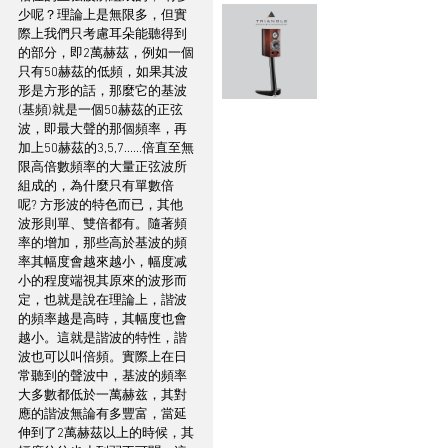
少呢？理論上是無限多，但實
際上我們只考慮耳朵能聽得到
的部分，即2萬赫茲，例如一個
只有50赫茲的低頻，如果其波
形是方形的話，那麼它的基波
(基頻)就是一個50赫茲的正弦
波，即最大聲的那個頻率，再
加上50赫茲的3,5,7......倍直至無
限高倍數頻率的大量正弦波所
組成的，為什麼只有單數倍
呢? 方形波的特色而已，其他
波形則單、雙倍都有。隨著頻
率的增加，那些高於基波的頻
率其幅度會越來越小，幅度减
小的程度端視其原來的波形而
定，也就是說在理論上，諧波
的頻率越是高時，其幅度也會
越小。這就是諧波的特性，諧
波也可以叫倍頻。實際上在日
常聽到的聲波中，基波的頻率
大多數都低於一萬赫兹，其對
應的諧波無論有多豐富，當延
伸到了2萬赫茲以上的時候，其