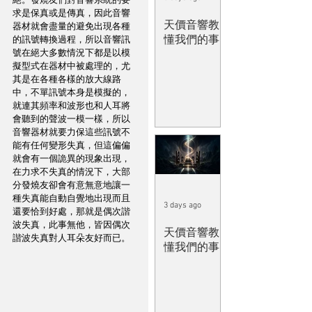
絕。發燒友們對音響系統的要
求是保真或是傳真，因此音響
天價音響教
器材就會盡量的避免出現各種
懂我們的事
的訊號轉換過程，所以音響訊
號在絕大多數情況下都是以模
擬型式在器材中被處理的，尤
其是在各種各樣的放大線路
中，不單訊號本身是模擬的，
就連其頻率和波形也和人耳將
會聽到的聲波一模一樣，所以
音響器材就要力保這些訊號不
能有任何變形失真，但這偏偏
就會有一個詭異的現象出現，
在力求不失真的情況下，大部
分發燒友卻會有意無意地讓一
種失真能自動自覺地出現而且
3 days ago
還要恰到好處，那就是偶次諧
波失真，此事無他，皆因偶次
天價音響教
諧波失真對人耳朵友好而已。
懂我們的事