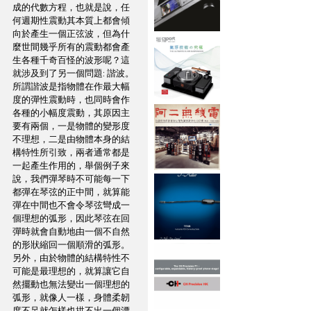
成的代數方程，也就是說，任
何週期性震動其本質上都會傾
向於產生一個正弦波，但為什
麼世間幾乎所有的震動都會產
生各種千奇百怪的波形呢？這
就涉及到了另一個問題: 諧波。
所謂諧波是指物體在作最大幅
度的彈性震動時，也同時會作
各種的小幅度震動，其原因主
要有兩個，一是物體的變形度
不理想，二是由物體本身的結
構特性所引致，兩者通常都是
一起產生作用的，舉個例子來
說，我們彈琴時不可能每一下
都彈在琴弦的正中間，就算能
彈在中間也不會令琴弦彎成一
個理想的弧形，因此琴弦在回
彈時就會自動地由一個不自然
的形狀縮回一個順滑的弧形。
另外，由於物體的結構特性不
可能是最理想的，就算讓它自
然擺動也無法變出一個理想的
弧形，就像人一樣，身體柔韌