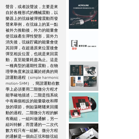
聲音，或者說聲波，主要是來
自於各種形式的機械震動，以
樂器上的弦線被彈撥震動而發
聲來舉例，在弦線上的某一點
被外力推動後，外力的能量會
使弦線產生彈性變形，當外力
消失後，弦線貯藏的能量會使
其回彈，在超過原來位置後會
彈至相反位置，也就是來回震
動，直至能量耗盡為止。這是
一種典型的週期性震動，在物
理學角度來說這屬於經典的簡
諧運動過程（simple harmonic 
motion-SHM），簡諧運動在數
學上必須要用二階微分方程才
能準確地描述，二階是指系統
中有兩個相反的能量吸收和釋
放的環節，例如蕩鞦韆來回擺
動的過程。二階微分方程的解
有兩組，一組叫做通解，另一
組叫特解，而普通的一二次代
數方程只有一組解。微分方程
的通解是一個由正弦和餘弦組