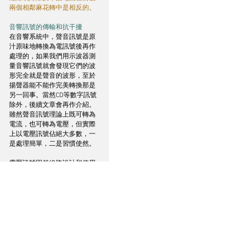
兩個相鄰麻花轉中是相反的。
音響訊號的傳輸和抗干擾
在音響系統中，聲音訊號是原
汁原味地轉換為電訊號後再作
處理的，如果我們用示波器測
量音響訊號就會發現它們的波
形完全就是聲音的波形，至於
揚聲器能不能作完美轉換那是
另一回事。當然CD等數字訊號
除外，後續文章會再作介紹。
雖然聲音訊號理論上既可轉為
電流，也可轉為電壓，但實際
上以電壓訊號佔絕大多數，一
是處理簡單，二是習慣使然。
電壓訊號固然線路設計和使用
上較為直接，但其固有缺陷也
是很嚴重的，那就是容易受干
擾，最要命的是干擾在音響系
統中幾乎無處不在，而電壓波
形又是很容易被改變的，只要
波形稍有變化聲音就立即有所