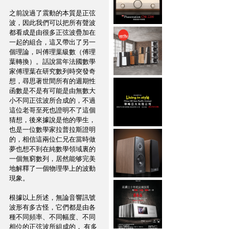
之前說過了震動的本質是正弦
波，因此我們可以把所有聲波
都看成是由很多正弦波疊加在
一起的組合，這又帶出了另一
個理論，叫傅理葉級數（傅理
葉轉換）。話說當年法國數學
家傅理葉在研究數列時突發奇
想，尋思著世間所有的週期性
函數是不是有可能是由無數大
小不同正弦波所合成的，不過
這位老哥至死也證明不了這個
猜想，後來據說是他的學生，
也是一位數學家拉普拉斯證明
的，相信這兩位仁兄在當時做
夢也想不到在純數學領域裏的
一個無窮數列，居然能够完美
地解釋了一個物理學上的波動
現象。
根據以上所述，無論音響訊號
波形有多古怪，它們都是由各
種不同頻率、不同幅度、不同
相位的正弦波所組成的， 有多