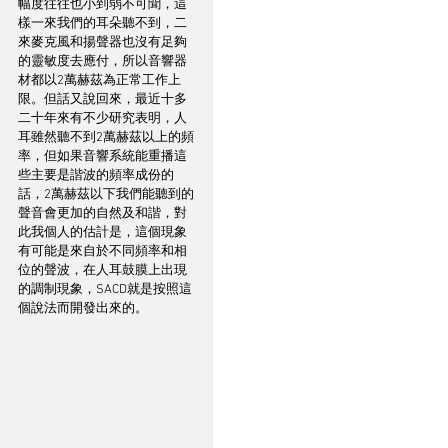
幅度往往也小到弱不可聞，這
樣一來我們的耳朵聽不到，二
來麥克風和揚聲器也沒有足夠
的靈敏度去應付，所以音響器
材都以2萬赫茲為正常工作上
限。但話又說回來，最近十多
二十年來有不少研究表明，人
耳雖然聽不到2萬赫茲以上的頻
率，但如果音響系統能重播這
些主要是諧波的頻率成份的
話，2萬赫茲以下我們能聽到的
聲音會更加的自然及和諧，對
此我個人的估計是，這個現象
有可能是來自於不同頻率和相
位的聲波，在人耳鼓膜上出現
的調制現象，SACD就是按照這
個說法而開發出來的。