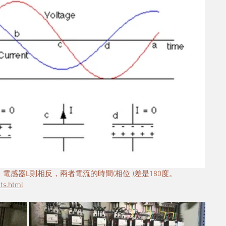
感器L則相反，兩者電流的時間(相位 )差是180度。
ts.html