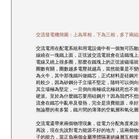
交流發電機簡圖：上為單相，下為三相，多了兩組線圈
交流電用在配電系統和用電設備中有一個無可匹敵
線繞在一塊鐵上面，正弦波交流電就會在這鐵塊上
電線又繞上很多圈，那麼在鐵塊上的正弦波磁場就
圈數有關，圈數越多電壓就越高，當然能量是不變
為火牛，其中那塊鐵叫做鐵芯，正式材料是硅鋼片
耗較少，因為矽鋼分子立場不堅定，隨時可以倒向
其立場極為堅定，一旦倒向南極或北極就死也不肯
硬派。至於為什麼鐵芯要用硅鋼片？因為我們不想
流會在鐵芯中亂串及發熱，完全是浪費能源，幸好
無論壓的有多緊，鐵片間的薄薄的空氣層和氧化層
交流電還帶來兩個物理現象，從電力分配角度來說
再說，現在先說對電力能源不好的地方，這兩個物
子的能力，當正負兩個金屬導體隔著絕緣層互相接