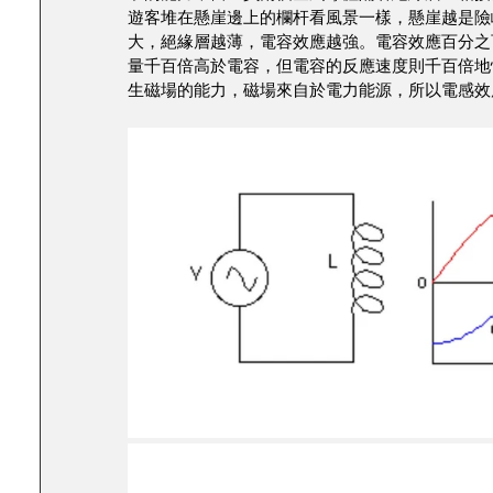
遊客堆在懸崖邊上的欄杆看風景一樣，懸崖越是險
大，絕緣層越薄，電容效應越強。電容效應百分之
量千百倍高於電容，但電容的反應速度則千百倍地
生磁場的能力，磁場來自於電力能源，所以電感效