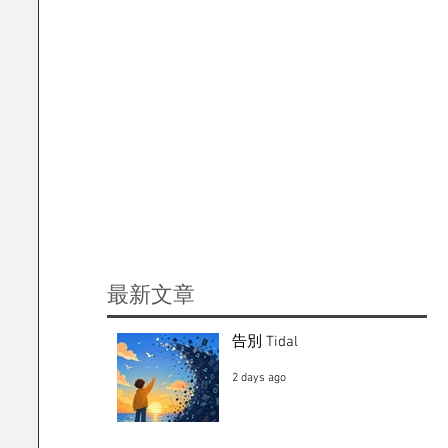
​最新文章
告別 Tidal
2 days ago