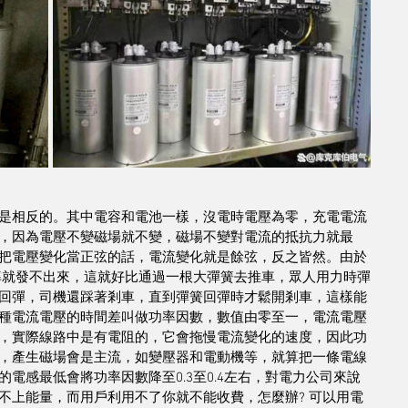
是相反的。其中電容和電池一樣，沒電時電壓為零，充電電流
，因為電壓不變磁場就不變，磁場不變對電流的抵抗力就最
把電壓變化當正弦的話，電流變化就是餘弦，反之皆然。由於
率就發不出來，這就好比通過一根大彈簧去推車，眾人用力時彈
回彈，司機還踩著剎車，直到彈簧回彈時才鬆開剎車，這樣能
種電流電壓的時間差叫做功率因數，數值由零至一，電流電壓
，實際線路中是有電阻的，它會拖慢電流變化的速度，因此功
，產生磁場會是主流，如變壓器和電動機等，就算把一條電線
電感最低會將功率因數降至0.3至0.4左右，對電力公司來說
不上能量，而用戶利用不了你就不能收費，怎麼辦? 可以用電