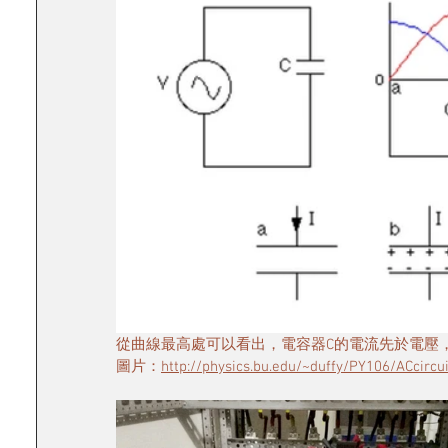
從曲線最高處可以看出，電容器C的電流先於電壓，電
圖片：
http://physics.bu.edu/~duffy/PY106/ACcircui