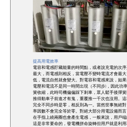
提高用電效率
電容和電感貯藏能量的時間點，或者說充電的次序
最大，而電感則相反，當電壓不變時電流才會最大
低，電流自然就會變大。對電容和電感來說，如果
電壓和電流不是同一時間出現（不同步)，因此功
簧收縮，此時司機偏偏踩下剎車，眾人鬆手後彈簧
推得動車子前進才有鬼，重覆推一千次也沒用。這
完全不同步時是零，相反則為一。當然世事無絕對
率因數不會完全等於零。對絕大部分用電設備而言
在手指上繞兩圈也會產生電感，一般來說，用戶端的
這是非常要命的，發電機拼命旋轉但用戶就是利用