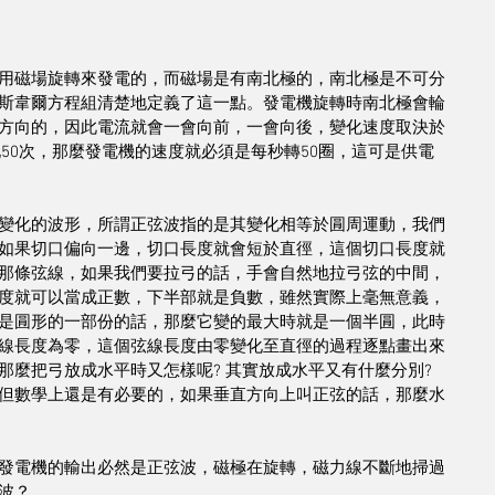
用磁場旋轉來發電的，而磁場是有南北極的，南北極是不可分
斯韋爾方程組清楚地定義了這一點。發電機旋轉時南北極會輪
方向的，因此電流就會一會向前，一會向後，變化速度取決於
化50次，那麼發電機的速度就必須是每秒轉50圈，這可是供電
變化的波形，所謂正弦波指的是其變化相等於㘣周運動，我們
如果切口偏向一邊，切口長度就會短於直徑，這個切口長度就
那條弦線，如果我們要拉弓的話，手會自然地拉弓弦的中間，
度就可以當成正數，下半部就是負數，雖然實際上毫無意義，
是㘣形的一部份的話，那麼它變的最大時就是一個半㘣，此時
線長度為零，這個弦線長度由零變化至直徑的過程逐點畫出來
麼把弓放成水平時又怎樣呢? 其實放成水平又有什麼分別? 
但數學上還是有必要的，如果垂直方向上叫正弦的話，那麼水
發電機的輸出必然是正弦波，磁極在旋轉，磁力線不斷地掃過
波？