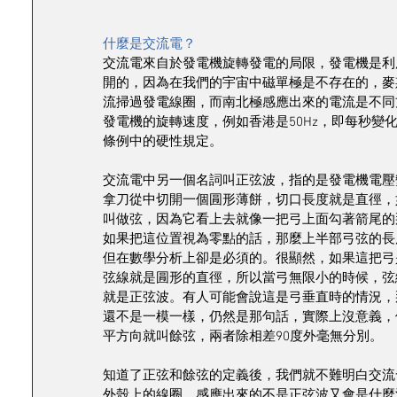
什麼是交流電？
交流電來自於發電機旋轉發電的局限，發電機是利
開的，因為在我們的宇宙中磁單極是不存在的，麥
流掃過發電線圈，而南北極感應出來的電流是不同
發電機的旋轉速度，例如香港是50Hz，即每秒變
條例中的硬性規定。
交流電中另一個名詞叫正弦波，指的是發電機電壓
拿刀從中切開一個㘣形薄餅，切口長度就是直徑，
叫做弦，因為它看上去就像一把弓上面勾著箭尾的
如果把這位置視為零點的話，那麼上半部弓弦的長
但在數學分析上卻是必須的。很顯然，如果這把弓
弦線就是㘣形的直徑，所以當弓無限小的時候，弦
就是正弦波。有人可能會說這是弓垂直時的情況，那
還不是一模一樣，仍然是那句話，實際上沒意義，
平方向就叫餘弦，兩者除相差90度外毫無分別。
知道了正弦和餘弦的定義後，我們就不難明白交流
外殼上的線圈，感應出來的不是正弦波又會是什麼