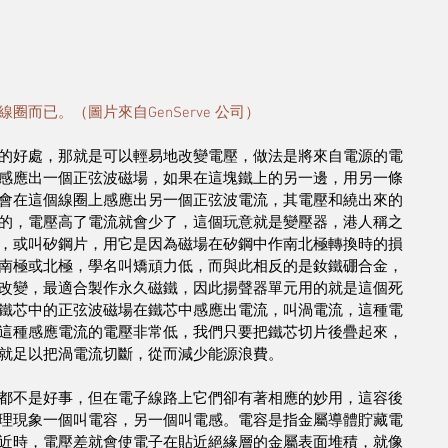
而已。（圖片來自GenServe 公司）
的好處，那就是可以輕易地改變電壓，做法是將來自電源的電
感應出一個正弦波磁場，如果在這塊鐵上的另一邊，用另一條
會在這個線圈上感應出另一個正弦波電流，其電壓和繞出來的
的，電壓高了電流就會少了，這個玩意就是變壓器，港人稱之
，或叫矽鋼片，用它是因為磁場在矽鋼中作南北極轉換時的損
南極或北極，學名叫矯頑力低，而與此相反的是釹鐵硼合金，
改變，最適合製作永久磁鐵，因此揚聲器單元用的就是這個死
鐵芯中的正弦波磁場在鐵芯中感應出電流，叫渦電流，這種電
這種感應電流的電壓非常低，我們只要把鐵芯切片後疊起來，
就足以把渦電流切斷，從而減少能源浪費。
都不是好事，但在電子線路上它們卻有著相應的妙用，這容後
理現象一個叫電容，另一個叫電感。電容是指金屬導體貯藏電
近時，電壓差就會使電子在貼近絕緣層的金屬表面堆積，就像