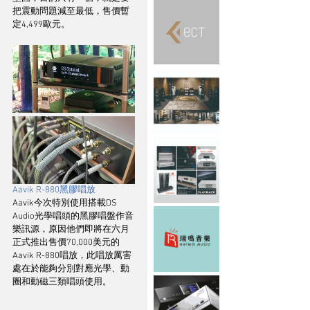
把震動問題減至最低，售價暫
定4,499歐元。
Aavik R-880黑膠唱放
Aavik今次特別使用搭載DS 
Audio光學唱頭的黑膠唱盤作音
樂訊源，原因他們即將在六月
正式推出售價70,000美元的
Aavik R-880唱放，此唱放厲害
處在於能夠分別對應光學、動
圈和動磁三類唱頭使用。