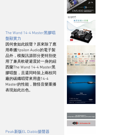
The Wand 14-4 Master黑膠唱
盤顯實力
因何會如此靚聲？原來除了應
用希臘Ypsilon Audio的電子製
品外，模擬訊源部分更特別使
用了兼具軟硬避震於一身的紐
西蘭The Wand 14-4 Master黑
膠唱盤，且還同時裝上兩枝同
廠的碳纖唱臂來用盡14-4 
Master的性能，難怪音樂重播
表現如此出色。
Peak新版EL Diablo揚聲器