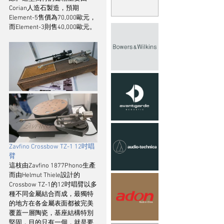
Corian人造石製造，預期
Element-5售價為70,000歐元，
而Element-3則售40,000歐元。
Zavfino Crossbow TZ-1 12吋唱
臂
這枝由Zavfino 1877Phono生產
而由Helmut Thiele設計的
Crossbow TZ-1的12吋唱臂以多
種不同金屬結合而成，最獨特
的地方在各金屬表面都被完美
覆蓋一層陶瓷，基座結構特別
堅固，目的只有一個，就是要