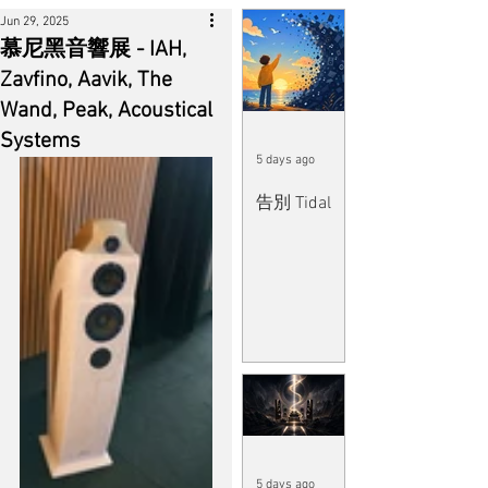
Jun 29, 2025
慕尼黑音響展 - IAH,
Zavfino, Aavik, The
Wand, Peak, Acoustical
Systems
5 days ago
告別 Tidal
5 days ago