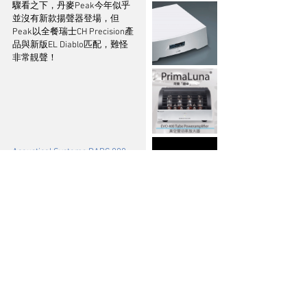
驟看之下，丹麥Peak今年似乎
並沒有新款揚聲器登場，但
Peak以全餐瑞士CH Precision產
品與新版EL Diablo匹配，難怪
非常靚聲！
Acoustical Systems DARC 888
黑膠唱片鎮
Acoustical Systems在慕尼黑
High End 2025上展出DARC 888
黑膠唱片鎮，DARC 888能夠在
黑膠重播時發揮最佳唱片穩定
效果，原因此唱片鎮由鈦合
金、鎢、鎢HD18、
Panzerholz、Teflon精選硬木和
液體阻尼等多種特殊物料相互
配合而成，為黑膠重播帶來超
穩定效果。