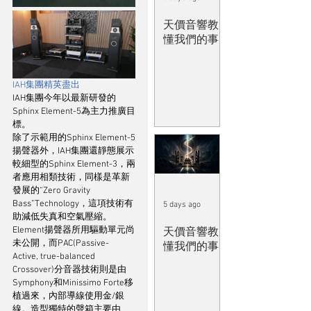
天價音響教
懂我們的事
IAH集團精英盡出
IAH集團今年以最新研發的
Sphinx Element-5為主力推廣目
標。
除了示範用的Sphinx Element-5
揚聲器外，IAH集團還靜態展示
較細型的Sphinx Element-3，兩
者應用相類技術，同樣是革新
發展的“Zero Gravity 
Bass”Technology，這項技術有
5 days ago
助減低失真和空氣壓縮。
Element揚聲器所用驅動單元尚
天價音響教
未公開，而PAC(Passive-
懂我們的事
Active, true-balanced 
Crossover)分音器技術則是由
Symphony和Minissimo Forte移
植過來，內部導線使用金/銀
線。造型獨特的聲箱主要由