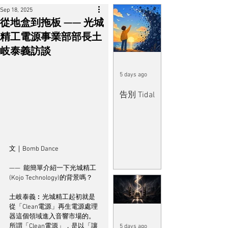
Sep 18, 2025
從地盒到拖板 —— 光城
精工電源事業部部長土
岐泰義訪談
5 days ago
告別 Tidal
文｜Bomb Dance
——  能簡單介紹一下光城精工
(Kojo Technology)的背景嗎？
土岐泰義︰光城精工起初就是
從「Clean電源」再生電源處理
器這個領域進入音響市場的。
所謂「Clean電源」，是以「讓
5 days ago