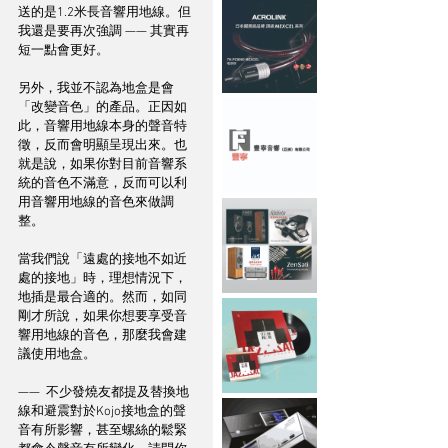
送的是1.2米長音響用地線。但
我還是要再次強調 —— 其實再
短一點會更好。  
另外，我並不認為地盒是會
「改變音色」的產品。正因如
此，音響用地線本身的聲音特
徵，反而會明顯呈現出來。也
就是說，如果你對目前音響系
統的音色不滿意，反而可以利
用音響用地線的音色來做調
整。  
當我們說「遠處的接地不如近
處的接地」時，理想情況下，
地插是最合適的。然而，如同
剛才所說，如果你想要享受音
響用地線的音色，那麼我會建
議使用地盒。  
——  不少發燒友都提及替換地
線和避震對於Kojo接地盒的聲
音有所影響，甚至螺絲的鬆緊