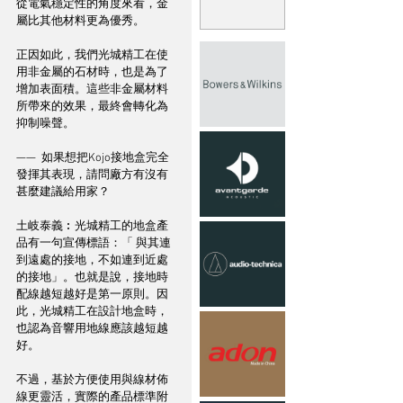
從電氣穩定性的角度來看，金
屬比其他材料更為優秀。  
正因如此，我們光城精工在使
用非金屬的石材時，也是為了
增加表面積。這些非金屬材料
所帶來的效果，最終會轉化為
抑制噪聲。  
——  如果想把Kojo接地盒完全
發揮其表現，請問廠方有沒有
甚麼建議給用家？
土岐泰義︰光城精工的地盒產
品有一句宣傳標語：「 與其連
到遠處的接地，不如連到近處
的接地」。也就是說，接地時
配線越短越好是第一原則。因
此，光城精工在設計地盒時，
也認為音響用地線應該越短越
好。  
不過，基於方便使用與線材佈
線更靈活，實際的產品標準附