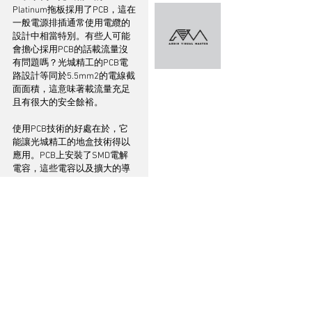
Platinum拖板採用了PCB，這在
一般電源排插通常使用電纜的
設計中相當特別。有些人可能
會擔心採用PCB的話載流量沒
有問題嗎？光城精工的PCB電
路設計等同於5.5mm2的電線截
面面積，這意味著載流量充足
且有很大的安全餘裕。
使用PCB技術的好處在於，它
能讓光城精工的地盒技術得以
應用。PCB上安裝了SMD電解
電容，這些電容以及擴大的導
體表面積有效降低了電源線路
與接地線路的阻抗。尤其是在
高頻範圍內，阻抗降低效果非
常明顯，從而提升了音質表
現，使聲音更為優秀和純淨。
——  使用Kojo Platinum拖板
時，該如何確保各供電穩定？
土岐泰義︰光城精工的