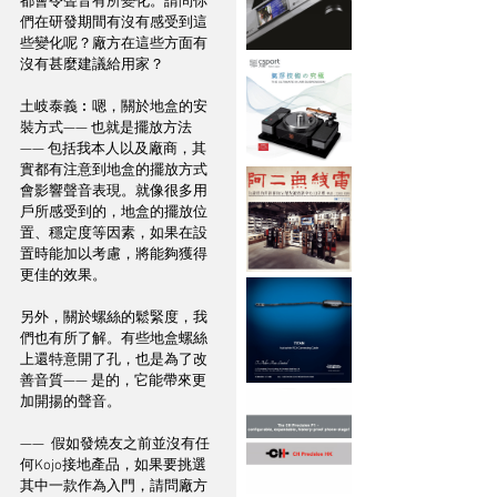
都會令聲音有所變化。請問你
們在研發期間有沒有感受到這
些變化呢？廠方在這些方面有
沒有甚麼建議給用家？
土岐泰義︰嗯，關於地盒的安
裝方式—— 也就是擺放方法
—— 包括我本人以及廠商，其
實都有注意到地盒的擺放方式
會影響聲音表現。就像很多用
戶所感受到的，地盒的擺放位
置、穩定度等因素，如果在設
置時能加以考慮，將能夠獲得
更佳的效果。  
另外，關於螺絲的鬆緊度，我
們也有所了解。有些地盒螺絲
上還特意開了孔，也是為了改
善音質—— 是的，它能帶來更
加開揚的聲音。  
——  假如發燒友之前並沒有任
何Kojo接地產品，如果要挑選
其中一款作為入門，請問廠方