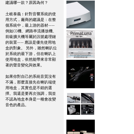
建議哪一款？原因為何？
土岐泰義︰針對音響系統的使
用方式，廠商的建議是：在整
個系統中，最上游的器材—— 
例如CD機、網路串流播放機、
前級擴大機等屬於訊號處理鏈
的裝置—— 應該是優先使用地
盒的對象。 另外，雖然喇叭位
於系統的最下游，但在喇叭上
使用地盒，依然能帶來非常顯
著的聲音變化與效果。  
如果你對自己的系統音質沒有
不滿，那麼直接先在喇叭端使
用地盒，其實也是不錯的選
擇。我還是要再次強調，我並
不認為地盒本身是一種會改變
音色的產品。  