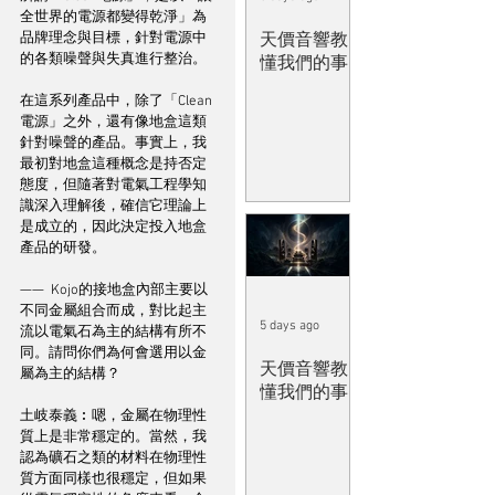
全世界的電源都變得乾淨」為
品牌理念與目標，針對電源中
天價音響教
的各類噪聲與失真進行整治。
懂我們的事
在這系列產品中，除了「Clean
電源」之外，還有像地盒這類
針對噪聲的產品。事實上，我
最初對地盒這種概念是持否定
態度，但隨著對電氣工程學知
識深入理解後，確信它理論上
是成立的，因此決定投入地盒
產品的研發。
——  Kojo的接地盒內部主要以
不同金屬組合而成，對比起主
5 days ago
流以電氣石為主的結構有所不
同。請問你們為何會選用以金
天價音響教
屬為主的結構？
懂我們的事
土岐泰義︰嗯，金屬在物理性
質上是非常穩定的。當然，我
認為礦石之類的材料在物理性
質方面同樣也很穩定，但如果