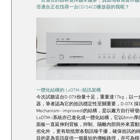
一台適合的器材選擇越來越多，負面地看無疑亦越來越
否適合正在找尋一台CD/SACD播放器的我呢？
一體化結構的 LxDTM-i拾訊架構 
今次試聽這台D-07X份量十足，重量達17kg，以一台
器，筆者認為它的拾訊穩定性至關重要，D-07X 採用了一套名為 Lx
Mechanism- improved)的結構，是以廠方自
LxDTM-i系統亦已進化成一體化結構，它以8m
面板一直延伸到背板，抑制、隔離內部與外來震動
劣化外 ，更有助抵禦各類訊噪干擾，確保拾訊的純
目的是為音訊提供一個最短的傳輸路徑，亦可為模擬