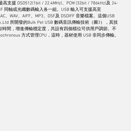
D512(1bit / 22.4MHz)、PCM (32bit / 786kHz)及 24-
Hz)的S/PDIF 同軸或光纖數碼輸入各一組。USB 輸入可支援高至 
C、ALAC、WAV、AIFF、MP3、DSF及 DSDIFF 音樂檔案。這個USB 
,Ltd 所開發的Bulk Pet USB 數碼音訊傳輸技術（圖3），其技
作的間歇時間，增進傳輸穩定度，共設有四個檔位可供用戶調節。不
sochronous 方式管理CPU，這時，器材使用 USB 非同步傳輸。