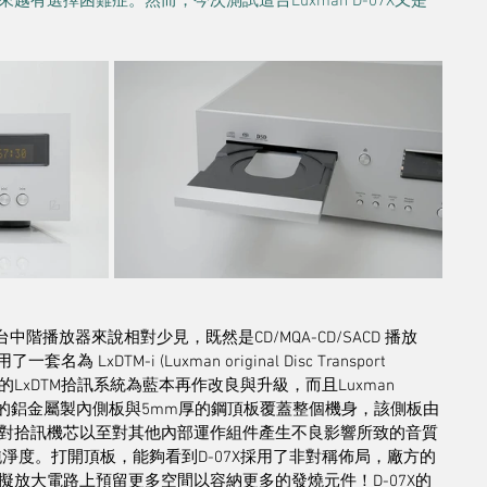
有選擇困難症。然而，今次測試這台Luxman D-07X又是
中階播放器來說相對少見，既然是CD/MQA-CD/SACD 播放
DTM-i (Luxman original Disc Transport 
行研發的LxDTM拾訊系統為藍本再作改良與升級，而且Luxman 
m厚的鋁金屬製內側板與5mm厚的鋼頂板覆蓋整個機身，該側板由
對拾訊機芯以至對其他內部運作組件產生不良影響所致的音質
淨度。打開頂板，能夠看到D-07X採用了非對稱佈局，廠方的
放大電路上預留更多空間以容納更多的發燒元件！D-07X的