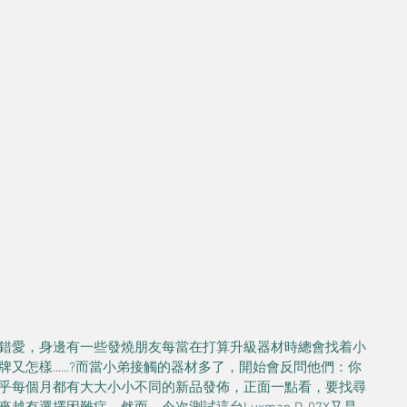
錯愛，身邊有一些發燒朋友每當在打算升級器材時總會找着小
怎樣......?而當小弟接觸的器材多了，開始會反問他們：你
乎每個月都有大大小小不同的新品發佈，正面一點看，要找尋