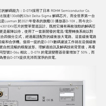
：D-07X採用了日本 ROHM Semiconductor Co. 
噪比強達130dB的32bit Delta-Sigma 解碼芯片。而全世界第一台
man 於2021年發表的旗艦CD 播放器D-10X，而今次D-
TMBD34301EKV芯片的雙單聲道設計。既然它擁有兩枚強勁的解碼芯
更是嚴陣以待，使用了一套新開發的電流/電壓轉換系統以對
行配合四個分立式，經過嚴謹配對的緩衝放大電路。這套緩衝電路
前級和合併機。值得一提的是D-07X數碼濾波工作就在這個緩衝
更自然流暢的模擬波形。理解過拾訊及解碼技術背景後，再看
號D-06u 相比，D-07X 的電源變壓器容量增加了 50%，而
整台D-07X提供充沛而潔淨的供電。