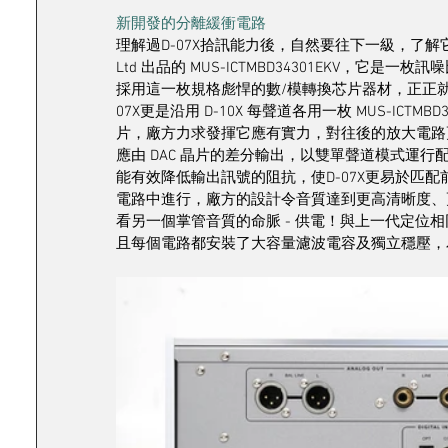
新開發的分離緩衝電路
理解過D-07X拾訊能力後，自然要往下一級，了解它的解碼能力
Ltd 出品的 MUS-ICTMBD34301EKV，它是一枚訊
採用這一枚規格彪悍的數/模轉換芯片器材，正正就是Lux
07X更是沿用 D-10X 每聲道各用一枚 MUS-IC
片，廠方力求發揮它應有實力，對往後的放大電路
應由 DAC 晶片的差分輸出，以雙單聲道模式運
能有效降低輸出訊號的阻抗，使D-07X更易於匹配
電路中進行，廠方的設計令音質達到更高清晰度、
看另一個掌管音質的命脈 - 供電！與上一代定位相同型
且每個電路都安裝了大容量濾波電容及獨立穩壓，為