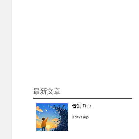
​最新文章
告別 Tidal
3 days ago