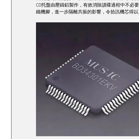
CD托盤由壓鑄鋁製作，有效消除讀碟過程中不必
鐵機腳，進一步隔離共振的影響，令拾訊機芯得以更