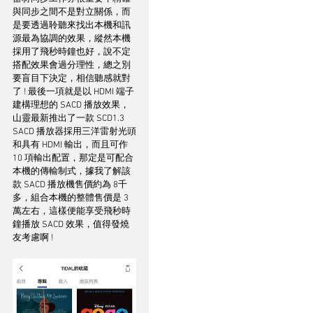
與同步之間不是對立關係，而
是要透過聆聽來找出本機和訊
源最為協調的效果，縱然本機
採用了飛秒時鐘也好，說不定
搭配效果會過分理性，總之別
要盲目下決定，相信聽感就對
了 ! 最後一項就是以 HDMI 端子
建構理想的 SACD 播放效果，
山靈最新推出了一款 SCD1.3 
SACD 播放器採用三洋雷射光頭
和具有 HDMI 輸出，而且可作 
10 項輸出配置，那定是可配合
本機的傳輸制式，據我了解該
款 SACD 播放機售價約為 8千
多，組合本機的整體售價是 3
萬左右，這樣便能享受飛秒時
鐘播放 SACD 效果，值得發燒
友考慮啊 !