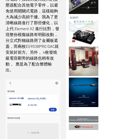
壓器配合其他電子零件，以避
免使用開關式電路，這樣能夠
大為減少高頻干擾。我為了更
清晰線路進行了那些優化，以
上代 Element X2 進行比對，發
現整份模擬線路有明顯改動，
分立式對稱線路用了金屬板遮
蓋，而兩枚ES9038PRO DAC就
安裝於前方。另外， 4枚發燒
級電容鄰旁的線路也稍有改
動，  應是為了配合整體輸
出。 