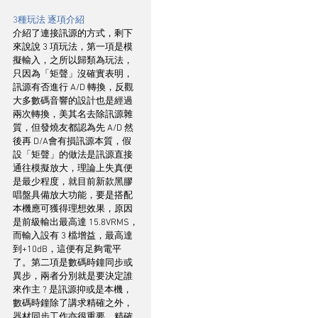
3種玩法 逐項介紹
介紹了連接訊源的方式，剩下
來說說 3 項玩法，第一項是模
擬輸入，之所以歸類為玩法，
只因為「矩聲」沒確實表明，
訊源有否進行 A/D 轉換，反觀
大多數碼音響的設計也是經過
兩次轉換，美其名去除訊源雜
質，但發燒友都認為先 A/D 然
後再 D/A會有損訊源本質，假
設「矩聲」的做法是訊源直接
通往模擬放大，理論上失真便
是最少程度，就目前新款黑膠
唱盤具備放大功能，要是搭配
本機應可獲得理想效果，原因
是前級輸出最高達 15.8VRMS，
而輸入設有 3 檔增益，最高達
到+10dB，這便有足夠電平
了。第二項是數碼時鐘同步或
異步，兩者分別就是要決定誰
來作主 ? 是訊源抑或是本機，
數碼時鐘除了講求精確之外，
器材同步工作亦很重要，精確