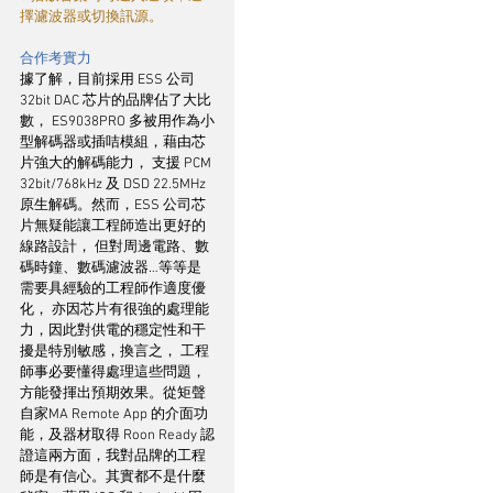
擇濾波器或切換訊源。
合作考實力
據了解，目前採用 ESS 公司 
32bit DAC 芯片的品牌佔了大比
數， ES9038PRO 多被用作為小
型解碼器或插咭模組，藉由芯
片強大的解碼能力， 支援 PCM 
32bit/768kHz 及 DSD 22.5MHz 
原生解碼。然而，ESS 公司芯
片無疑能讓工程師造出更好的
線路設計， 但對周邊電路、數
碼時鐘、數碼濾波器…等等是
需要具經驗的工程師作適度優
化， 亦因芯片有很強的處理能
力，因此對供電的穩定性和干
擾是特別敏感，換言之， 工程
師事必要懂得處理這些問題， 
方能發揮出預期效果。從矩聲
自家MA Remote App 的介面功
能，及器材取得 Roon Ready 認
證這兩方面，我對品牌的工程
師是有信心。其實都不是什麼