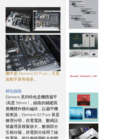
圖中是 Element X2 Pure，可見
改動不算有很多。
精化線路
Element 系列特色是機體扁平 
(高度 58mm )，線路的鋪建因
應機體作橫向編排，以扁平機
箱來說，Element X2 Pure 算是
條理分明，供電電路、數碼訊
號處理及模擬放大，數個部分
互相分隔，供電部分採用了線
性電路，按比例使用較大的變