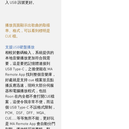
入 USB 訊號更好。
播放頁面顯示出歌曲的取樣
率、格式，可以看到標明是 
CUE 檔。
支援USB硬盤播放
相較於數碼輸入，系統提供的
本地音樂播放更加符合我需
要，這是要把記憶體連接到 
USB Type-C，之後便能在 MA 
Remote App 找到整個音樂庫，
好處就是支持 cue 檔案並且點
播反應迅速，現時大部分伺服
器和電腦播放程式，包括 
Roon 在內全都不會打開CUE檔
案，這便令我非常不便，而這
個 USB Type-C 不設格式限制，
PCM、DSF、DFF、MQA、
CUE......等等無所不能，更好玩
是 MA Remote App 會自動分門