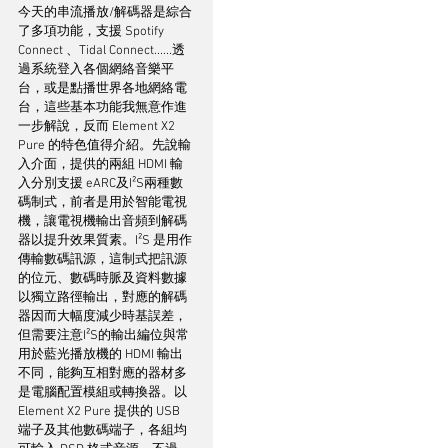
今天的串流播放/解碼器是綜合
了多項功能，支援 Spotify 
Connect 、Tidal Connect......透
過系統登入各個網絡音樂平
台，或是點播世界各地網絡電
台，這些基本功能我無意作進
一步解說，反而 Element X2 
Pure 的特色值得介紹。先說輸
入介面，提供的兩組 HDMI 輸
入分別支援 eARC及I²S兩種數
碼制式，前者是用於智能電視
機，讓電視機輸出音頻到解碼
器以提升效果質素。I²S 是用作
傳輸數碼訊源，這制式把訊源
的位元、數碼時脈及資料數據
以獨立路徑輸出，對應的解碼
器因而大幅度減少時基誤差，
但需要注意I²S的輸出編位與常
用於藍光播放機的 HDMI 輸出
不同，能夠互相對應的器材多
是電腦配置模組或轉換器。以 
Element X2 Pure 提供的 USB 
端子及其他數碼端子，各組均