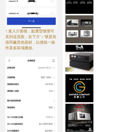
1.進入介面後，點選型號便可
見到這頁面，在下方“+”號是加
添同廠其他器材，以便統一操
作及多區域播放。