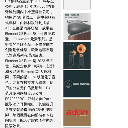
DIY 解碼器至後來 2013 年成立
公司，經過 10 年進化，現在矩
聲屬於國內中小型科技公司，
聘用約 30 名員工，當中包括程
式專材，由器材設計到播放 
App 全部是內部研發，成果在 
Element X2 Pure 身上可徹底感
受。「Element 元素系列」是
矩聲的皇牌產品，不僅在國內
創造銷售佳績，歐洲地區市場
也對這系列有理想反應。
Element X2 Pure 是 2023 年面
世，為紀念創牌 10周年，設計
和效能與 Element X2 大致相
同，不同的是 Pure 版優化了音
色，尤其在模擬放大線路，使
用的分立元件倍數增加，DAC 
芯片使用兩枚 ESS公司 
ES9038PRO，功能方面 Pure 
版取消了耳機輸出，其餘提升
還有安裝於機底的 CBVB 抑震
腳，每個機腳在內部裝有 6 粒
陶瓷珠，配合硅膠後產生內外
阻隔效果。