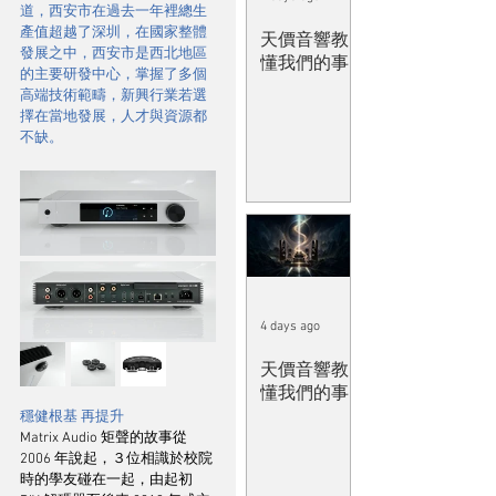
道，西安市在過去一年裡總生
產值超越了深圳，在國家整體
天價音響教
發展之中，西安市是西北地區
懂我們的事
的主要研發中心，掌握了多個
高端技術範疇，新興行業若選
擇在當地發展，人才與資源都
不缺。
4 days ago
天價音響教
懂我們的事
穩健根基 再提升
Matrix Audio 矩聲的故事從 
2006 年說起，３位相識於校院
時的學友碰在一起，由起初 