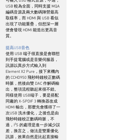
可輸入 DSD 格式音源，不過，
USB 較為全面，同時支援 MQA 
編碼音源及兩大數碼陣營最高
取樣率，而 HDMI 與 USB 看似
出現了功能重疊，但想深一層
便會發現 HDMI 能造出更高音
質。
提高USB音色
使用 USB 端子很直接是會聯想
到手提電腦或是音樂伺服器，
訊源以異步方式輸入到 
Element X2 Pure，接下來機內
的 CCHD950 飛秒時鐘校正數碼
時脈，然後由雙 DAC 作解碼輸
出，整項流程聽起來很不錯。
同樣使用 USB端子，要是搭配
同廠的 X-SPDIF 3 轉換器改成 
HDMI 輸出，那麼先會獲得了一
次USB 洗水優化，之後也是由
飛秒時鐘校正數碼時脈，不
過，I²S 的處理是進一步減少誤
差，換言之，做法是雙重優化
訊源，效果自然是比起直接輸