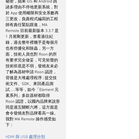
秘密，蘋果 iOS 和 Android 因
諸多理由不停地更新系統，對
於 App 使用權限和安全系數再
三更改，負責程式編寫的工程
師有責任緊貼跟進，MA 
Remote 目前最新版本 3.3.7 是
1 月尾剛更新，查看過往紀
錄，過去整年裡幾乎是每個月
也有些優化和除蟲，另一方
面，技術人員也對 Roon 的所
有要求完全做妥，可見矩聲的
技術班底是不弱，發燒友未必
了解為器材申請 Roon 認證，
背後是大堆處理程序 ; 提交技
術文件、SDK、來回產品測
試......等等，如今「Element 元
素系列」多款器材都取得 
Roon 認證，以國內品牌來說形
同是過五關斬六將，這方面是
會令發燒友對品牌看高一線。
我對 MA Remote 操作感受如
下：
HDMI 與 USB 處理分別