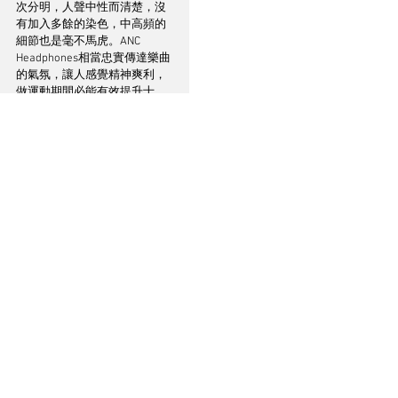
次分明，人聲中性而清楚，沒
有加入多餘的染色，中高頻的
細節也是毫不馬虎。ANC 
Headphones相當忠實傳達樂曲
的氣氛，讓人感覺精神爽利，
做運動期間必能有效提升士
氣。