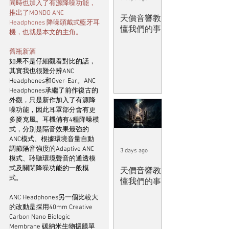
同時也加入了有源降噪功能，
推出了MONDO ANC 
天價音響教
Headphones 降噪頭戴式藍牙耳
懂我們的事
機，也就是本文的主角。
舊瓶新酒
如果不是仔細觀看對比的話，
其實我也很難分辨ANC 
Headphones和Over-Ear。ANC 
Headphones承繼了前作復古的
外觀，只是新作加入了有源降
噪功能，因此耳罩部分會有更
多麥克風。耳機備有4種降噪模
式，分別是隔音效果最強的
ANC模式、根據環境音量自動
調節隔音強度的Adaptive ANC
3 days ago
模式、聆聽環境聲音的通透模
式及關閉降噪功能的一般模
天價音響教
式。
懂我們的事
ANC Headphones另一個比較大
的改動是採用40mm Creative 
Carbon Nano Biologic 
Membrane 碳納米生物振膜單