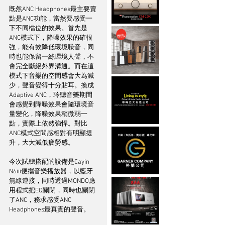
既然ANC Headphones最主要賣
點是ANC功能，當然要感受一
下不同檔位的效果。首先是
ANC模式下，降噪效果的確很
強，能有效降低環境噪音，同
時也能保留一絲環境人聲，不
會完全斷絕外界溝通。而在這
模式下音樂的空間感會大為減
少，聲音變得十分貼耳。換成
Adaptive ANC，聆聽音樂期間
會感覺到降噪效果會隨環境音
量變化，降噪效果稍微弱一
點，實際上依然強悍。對比
ANC模式空間感相對有明顯提
升，大大減低疲勞感。
今次試聽搭配的設備是Cayin 
N6iii便攜音樂播放器，以藍牙
無線連接，同時透過MONDO應
用程式把EQ關閉，同時也關閉
了ANC，務求感受ANC 
Headphones最真實的聲音。