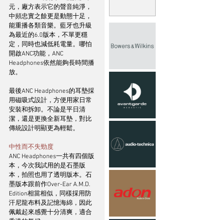
元，廠方表示它的聲音純淨，
中頻忠實之餘更是動態十足，
能重播各類音樂。藍牙也升級
為最近的6.0版本，不單更穩
定，同時也減低耗電量。哪怕
開啟ANC功能，ANC 
Headphones依然能夠長時間播
放。
最後ANC Headphones的耳墊採
用磁吸式設計，方便用家日常
安裝和拆卸。不論是平日清
潔，還是更換全新耳墊，對比
傳統設計明顯更為輕鬆。
中性而不失勁度
ANC Headphones一共有四個版
本，今次我試用的是石墨版
本，拍照也用了透明版本。石
墨版本跟前作Over-Ear A.M.D. 
Edition相當相似，同樣採用防
汗尼龍布料及記憶海綿，因此
佩戴起來感覺十分清爽，適合