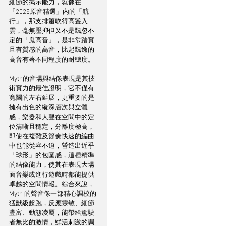
細節的揭示能力，就像在
「2025原音精選」內的「航
行」，那支排簫吹得高聳入
雲，毫無壓抑但又不是飄忽不
定的「鬼高音」，是非常踏實
且有質感的高音，比起飄逸的
高音有著不同程度的耐聽度。
Myth的音場與結像表現是其技
術實力的最佳證明，它不僅有
寬闊的左右延展，更重要的是
擁有出色的縱深層次與立體
感，樂器和人聲在空間中的定
位清晰且穩定，分離度極高，
即使在複雜及節奏快速的編曲
中也能從容不迫，營造出近乎
「球形」的包圍感，這種精準
的結像能力，使其在表現大場
面音樂或進行遊戲時都能提供
卓越的空間情報。綜合來說，
Myth 的聲音像一部精心調校的
猛獸級超跑，反應靈敏、細節
豐富、動態凌厲，能帶給駕駛
者無比的激情，鮮活刺激的調