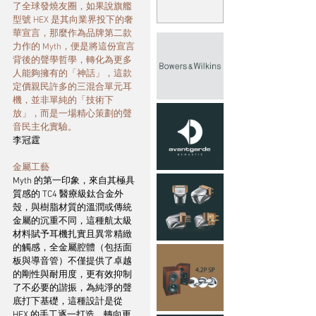
了全球發燒友圈，如果說旗艦
型號 HEX 是其向業界投下的奢
華宣言，那麼作為品牌第二款
力作的 Myth，便是將這份宣言
背後的聲學哲學，轉化為更多
人能夠擁有的「神話」，這款
定價親民許多的三混合單元耳
機，並非單純的「技術下
放」，而是一場精心策劃的聲
音民主化實驗。
李冠霆
金屬工藝
Myth 的第一印象，來自其極具
質感的 TC4 醫療級鈦合金外
殼，與樹脂材質的溫潤或傳統
金屬的沉重不同，這種航太級
材料賦予耳機扎實且異常精緻
的觸感，全金屬腔體（包括面
板與導音管）不僅提供了卓越
的剛性與耐用度，更有效抑制
了不必要的諧振，為純淨的聲
底打下基礎，這種設計是從 
HEX 的手工逐一打造，轉向更