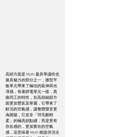
高頻方面是 Myth 最具爭議性也
最具魅力的部分之一，微型平
板單元帶來了極佳的延伸與光
澤感，有著靜電單元一樣，異
曲同工的特性，在高頻細節方
面更加豐富及華麗，它帶來了
鮮活的空氣感，讓整體聲音更
為開揚，它並非「羽毛般輕
柔」的極高頻點綴，而是更有
存在感的，更加實在的空氣
感，這意味著 Myth 能提供頂尖