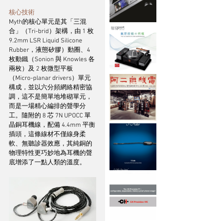
核心技術
Myth的核心單元是其「三混
合」（Tri-brid）架構，由 1 枚 
9.2mm LSR Liquid Silicone 
Rubber，液態矽膠）動圈、4 
枚動鐵（Sonion 與 Knowles 各
兩枚）及 2 枚微型平板
（Micro-planar drivers）單元
構成，並以六分頻網絡精密協
調，這不是簡單地堆砌單元，
而是一場精心編排的聲學分
工。隨附的 8 芯 7N UPOCC 單
晶銅耳機線，配備 4.4mm 平衡
插頭，這條線材不僅線身柔
軟、無聽診器效應，其純銅的
物理特性更巧妙地為耳機的聲
底增添了一點人類的溫度。