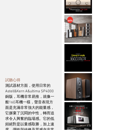
試聽心得
測試器材方面，使用日常的
Astell&Kern A&ultima SP4000
銅版，耳機非常易推，就像一
般16Ω耳機一樣，聲音表現方
面是充滿非常強大的能量感，
它摒棄了沉悶的中性，轉而追
求令人興奮的臨場感。它的低
頻絕對是以量感取勝，加上速
度、彈性與線條及質感亦非常