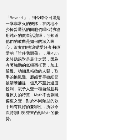
「Beyond 」，到今時今日還是
一隊非常火的樂隊，在內地不
少操普通話的同胞們唱K時亦會
用純正的廣東話演繹，可知道
他們的歌曲是如何的深入民
心，滾友們(搖滾樂愛好者)極喜
愛的「誰伴我闖蕩」，用Myth
來聆聽絕對是最佳之選，因為
有著強勁的低頻襯托著，加上
通透、幼細且精緻的人聲，歌
手的換氣聲、唇齒音等微細節
被清晰捕捉，但又不至於過度
銳利，賦予人聲一種自然且具
還原力的特質，Myth不會刻意
偏重女聲，對於不同類型的歌
手均有良好的兼容性，所以今
次特別用男聲來凸顯Myth的優
勢。