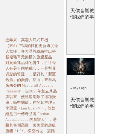
天價音響教
懂我們的事
近年來，高端入耳式耳機
（IEM）市場的技術更新速度令
人驚嘆，各大品牌紛紛推出搭
載複雜單元架構的旗艦產品，
對於新進品牌的誕生，往往令
人有著不同的戒心：一是對其
資歷的質疑，二是對其「新瓶
舊酒」的擔憂。然而，來自馬
來西亞的 Mysticraft Acoustic 
4 days ago
Research，自2025年創立其品
牌以來，便迅速消除了這種疑
天價音響教
慮，箇中關鍵，在於其主理人
懂我們的事
李冠霆（Lee Quan Min，他曾
經是另一傳奇品牌 Elysian 
Acoustic Labs 的創辦人），憑
藉其售價高達一萬美元的超級
旗艦「HEX」橫空出世，震撼