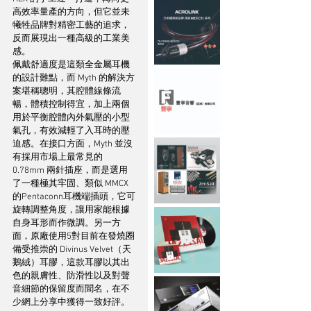
高效率量產的方向，但它並未
犧牲品牌對精密工藝的追求，
反而展現出一種高級的工業美
感。
佩戴舒適度是這類全金屬耳機
的設計難點，而 Myth 的解決方
案堪稱聰明，其腔體線條流
暢，體積控制得宜，加上兩個
用於平衡腔體內外氣壓的小型
氣孔，有效減輕了入耳時的壓
迫感。在接口方面，Myth 並沒
有採用市場上最常見的 
0.78mm 兩針插座，而是選用
了一種極其牢固、類似 MMCX 
的Pentaconn耳機端插頭，它可
旋轉調整角度，讓用家能根據
自身耳形而作微調。另一方
面，原廠使用5對目前在發燒圈
備受推崇的 Divinus Velvet（天
鵝絨）耳膠，這款耳膠以其出
色的親膚性、防滑性以及對聲
音細節的保留度而聞名，在不
少網上分享中獲得一致好評。