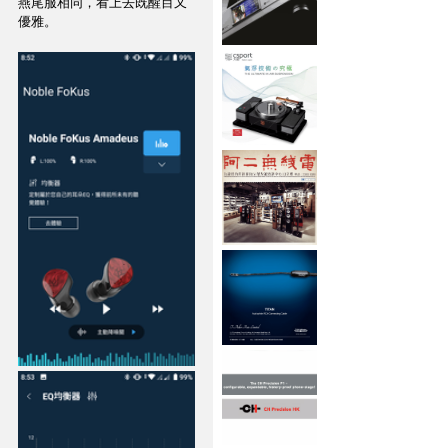
燕尾服相同，看上去既醒目又
優雅。