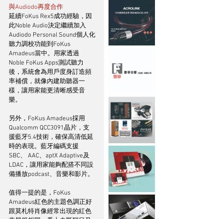
與Audiodo再度合作
延續FoKus Rex5成功經驗，因
此Noble Audio決定繼續加入
Audiodo Personal Sound個人化
聽力調校功能到FoKus 
Amadeus當中。用家透過
Noble FoKus Apps測試聽力
後，系統會為用戶度身訂造頻
率補償，就像內建助聽器一
樣，讓用家能更清晰感受音
樂。
另外，FoKus Amadeus採用
Qualcomm QCC3091晶片，支
援藍牙5.4技術，確保高清低延
時的表現。藍牙編碼支援
SBC、 AAC、aptX Adaptive及
LDAC，讓用家能夠配搭不同設
備播放podcast、音樂和影片。
值得一提的是，FoKus 
Amadeus紅色的主題色調正好
跟莫札特肖像經常出現的紅色