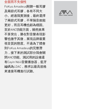
全面而不失個性
FoKus Amadeus附贈一般耳膠
及兩節式耳膠，各有不同大
小。經過我實測後，最終選擇
了兩節式耳膠，不單隔音效能
更好，而且耳機也頗為穩固。
至於ANC功能方面，雖然效果
不算突出，勝在對音樂表現影
響也微乎其微，展現品牌最重
視音質的態度。不過為了體會
到FoKus Amadeus的完整潛
力，接下來的測試部分我會關
閉ANC功能。測試用的設備還
有Cayin N6iii音樂播放器，藍牙
編碼為LDAC，務求以最高規格
來連接耳機進行試聽。