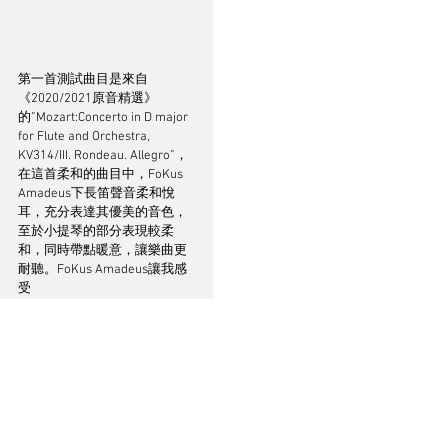
第一首測試曲目是來自
《2020/2021原音精選》
的”Mozart:Concerto in D major 
for Flute and Orchestra, 
KV314/III. Rondeau. Allegro”，
在這首柔和的曲目中，FoKus 
Amadeus下長笛聲音柔和悅
耳，充分表達其優美的音色，
至於小提琴的部分表現較柔
和，同時帶點暖意，讓樂曲更
耐聽。FoKus Amadeus讓我感
受
到堂音，表現出不錯的空間
感。至於動圈耳機先天較弱的
細節方面，FoKus Amadeus也
有相當不錯的表現，而且動態
對比也十分明確，充分表現出
其動圈單元的強大實力。