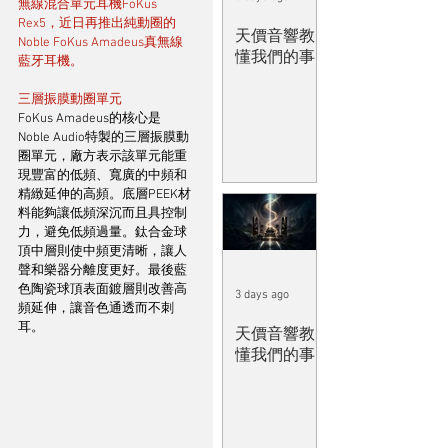
無線混合單元耳機FoKus 
Rex5，近日再推出純動圈的
天價音響教
Noble FoKus Amadeus真無線
懂我們的事
藍牙耳機。
三層振膜動圈單元
FoKus Amadeus的核心是
Noble Audio特製的三層振膜動
圈單元，廠方表示該單元能重
現豐富的低頻、寬廣的中頻和
精緻延伸的高頻。底層PEEK材
料能夠讓低頻深沉而且具控制
力，避免低頻過量。鈦合金球
頂中層則使中頻更清晰，讓人
聲和樂器分離度更好。最後藍
色陶瓷球頂表面鍍層則改善高
3 days ago
頻延伸，讓音色通透而不刺
耳。
天價音響教
懂我們的事