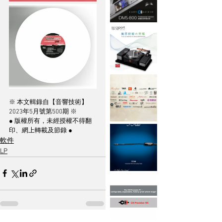
※ 本文輯錄自【音響技術】
2023年5月號第500期 ※
● 版權所有，未經授權不得翻
印、網上轉載及節錄 ●
軟件
LP