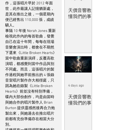
作，這張唱片早於 2012 年面
世，此作最讓人記憶猶新處，
天價音響教
是其在推出之後，一個星期內
懂我們的事
便已經售出 110,000 張，成績
驕人。
事隔 10 年後 Norah Jones 重新
檢視此作內的每首歌曲，發覺
自己在這十年間，每每在現場
音樂會演出時，都會在不期然
下選來《Little Broken Hearts》
當中歌曲重新演繹，反覆高歌
演唱，都感覺到當中作品與別
不同處。而且，這張唱片的製
作過程與她早前推出的 4 張錄
音室唱片製作亦大相徑庭，只
4 days ago
因為她在錄製《Little Broken 
Hearts》前並沒有特別準備，
天價音響教
碟內大部份創作，均是由當時
懂我們的事
與她合作的唱片製作人 Brian 
Burton 提供靈感然後再合力炮
製出來，與她過去在推出唱片
前都有充份準備存在相當大分
別。