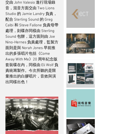
交由 John Valesio 進行現場錄
音，混音方面交由 Two Lions 
Studio 的 Jamie Landry 負責，
配合 Sterling Sound 的 Greg 
Calbi 和 Steve Fallone 負責母帶
處理，刻碟亦同樣由 Sterling 
Sound 包辦，這方面則由 Joe 
Nino-Hernes 負責處理，監製方
面則是與 Norah Jones 早前推
出的多張唱片包括《Come 
Away With Me》20 周年紀念版
套裝碟在內，同樣由 Eli Wolf 負
責統籌製作。今次所聽的是限
量推出的白膠唱片，音效與演
出同樣出色！