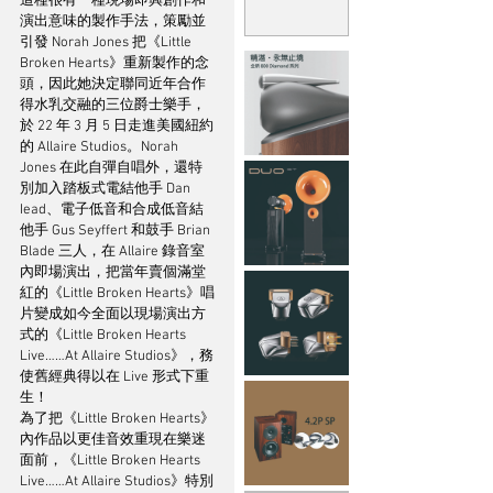
這種很有一種現場即興創作和
演出意味的製作手法，策勵並
引發 Norah Jones 把《Little 
Broken Hearts》重新製作的念
頭，因此她決定聯同近年合作
得水乳交融的三位爵士樂手，
於 22 年 3 月 5 日走進美國紐約
的 Allaire Studios。Norah 
Jones 在此自彈自唱外，還特
別加入踏板式電結他手 Dan 
Iead、電子低音和合成低音結
他手 Gus Seyffert 和鼓手 Brian 
Blade 三人，在 Allaire 錄音室
內即場演出，把當年賣個滿堂
紅的《Little Broken Hearts》唱
片變成如今全面以現場演出方
式的《Little Broken Hearts 
Live……At Allaire Studios》，務
使舊經典得以在 Live 形式下重
生！
為了把《Little Broken Hearts》
內作品以更佳音效重現在樂迷
面前，《Little Broken Hearts 
Live……At Allaire Studios》特別