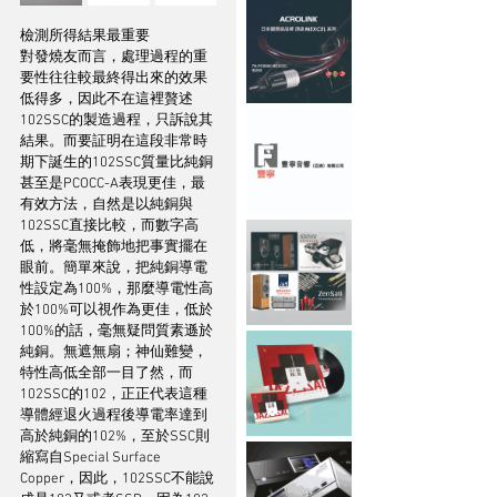
檢測所得結果最重要
對發燒友而言，處理過程的重
要性往往較最終得出來的效果
低得多，因此不在這裡贅述
102SSC的製造過程，只訴說其
結果。而要証明在這段非常時
期下誕生的102SSC質量比純銅
甚至是PCOCC-A表現更佳，最
有效方法，自然是以純銅與
102SSC直接比較，而數字高
低，將毫無掩飾地把事實擺在
眼前。簡單來說，把純銅導電
性設定為100%，那麼導電性高
於100%可以視作為更佳，低於
100%的話，毫無疑問質素遜於
純銅。無遮無扇；神仙難變，
特性高低全部一目了然，而
102SSC的102，正正代表這種
導體經退火過程後導電率達到
高於純銅的102%，至於SSC則
縮寫自Special Surface 
Copper，因此，102SSC不能說