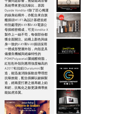
干擾問題影響，無疑能為音響
系統帶來更佳訊噪比，原因
Oyaide Vondita-X除了匠心獨運
的線身結構外，亦配合來自旗
艦插頭M1/F1為設計基礎並經
特別處理的V-XY和V-XX電源公
母插精密構成，可見Vondita-X
製作上一絲不苟，每個部份都
獲全面關注。結構上顏色與線
身一致的V-XY和V-XX插頭採用
一體成形雙層外殼，內殼是具
備優良機械與絕緣特性的
POM(Polyacetal)聚縮醛樹脂，
紅彤彤外殼則應用強度極高的
A2017杜拉鋁(Duralumin)製
造，能迅速消除振動並帶理想
抗噪效能，配合插腳以鈹銅製
造，經兩度打磨之後再鍍上鉑
和鈀，抗氧化之餘更讓傳導效
能如虎添翼。