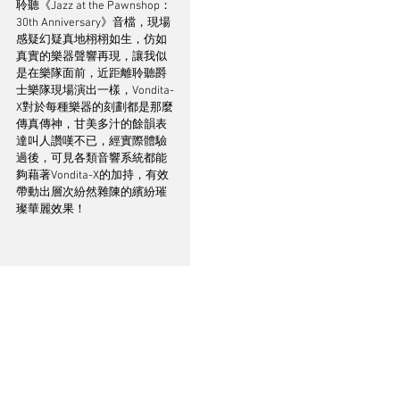
聆聽《Jazz at the Pawnshop：
30th Anniversary》音檔，現場
感疑幻疑真地栩栩如生，仿如
真實的樂器聲響再現，讓我似
是在樂隊面前，近距離聆聽爵
士樂隊現場演出一樣，Vondita-
X對於每種樂器的刻劃都是那麼
傳真傳神，甘美多汁的餘韻表
達叫人讚嘆不已，經實際體驗
過後，可見各類音響系統都能
夠藉著Vondita-X的加持，有效
帶動出層次紛然雜陳的繽紛璀
璨華麗效果！ 
總結：
無論電源線經歷如何複雜的處