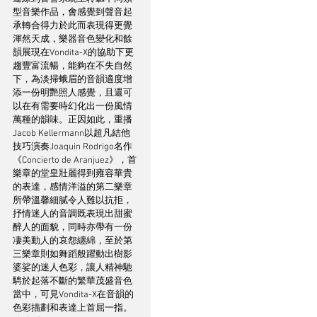
型音樂作品，會感覺到聲音起
承轉合得力於此而表現得更覺
渾然天成，樂器音色變化和餘
韻展現在Vondita-X的協助下更
趨豐富流暢，能夠在不失自然
下，為淡掃蛾眉的音韻適度增
添一份明艷照人感覺，且還可
以在有需要時幻化出一份風情
萬種的韻味。正因如此，重播
Jacob Kellermann以超凡結他
技巧演奏Joaquin Rodrigo名作
《Concierto de Aranjuez》，首
樂章的堂皇壯麗得到雍容華貴
的表達，感情洋溢的第二樂章
所帶溫馨細膩令人難以抗拒，
抒情迷人的音調既表現出甜蜜
醉人的面貌，同時亦帶有一份
凄美動人的哀怨纏綿，至於第
三樂章則如舞蹈般躍動出樹影
婆娑的迷人色彩，讓人精神馳
騁於起落不斷的繁華茂盛音色
當中，可見Vondita-X在音韻的
色彩描劃和表達上首屈一指。