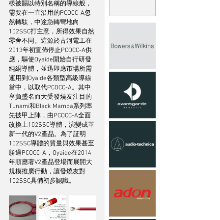
樣被賜以特別名稱的導線般，
需要在一直沿用的PCOCC-A忽
然轉駄，中途急轉彎地向
102SSC打主意，所得效果自然
零舍不同。這源於古河電工在
2013年初宣佈停止PCOCC-A供
應，驅使Oyaide開始自行研發
純絧導體，並迅即應市場所需
運用到Oyaide各類型高級導線
當中，以取代PCOCC-A。其中
享負盛名而大受發燒友注目的
Tunami和Black Mamba系列率
先披甲上陣，由PCOCC-A全面
改換上102SSC導體，演變成革
新一代的V2產品。為了証明
102SSC導體的質量與效果甚至
勝過PCOCC-A，Oyaide在2014
年順應著V2產品登場而展開大
規模推廣行動，讓發燒友對
102SSC具備初步認識。