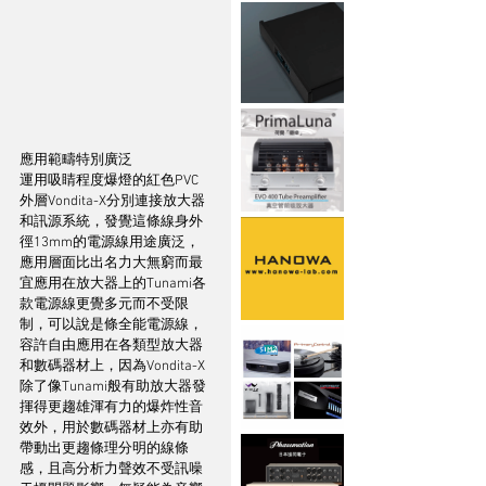
應用範疇特別廣泛
運用吸睛程度爆燈的紅色PVC
外層Vondita-X分別連接放大器
和訊源系統，發覺這條線身外
徑13mm的電源線用途廣泛，
應用層面比出名力大無窮而最
宜應用在放大器上的Tunami各
款電源線更覺多元而不受限
制，可以說是條全能電源線，
容許自由應用在各類型放大器
和數碼器材上，因為Vondita-X
除了像Tunami般有助放大器發
揮得更趨雄渾有力的爆炸性音
效外，用於數碼器材上亦有助
帶動出更趨條理分明的線條
感，且高分析力聲效不受訊噪