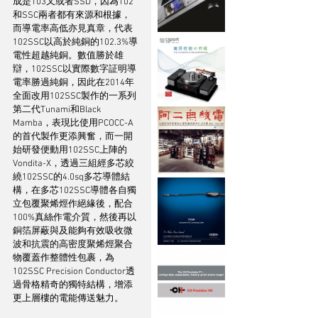
成是103又或者SSD，因為102
和SSC兩者都有來源和根據，
而導電率高低亦見真章，代表
102SSC以高於純銅的102.3%導
電性超越純銅。數值勝於雄
辯，102SSC以實際數字証明導
電率勝過純銅，因此在2014年
全面改用102SSC製作的一系列
第二代Tunami和Black 
Mamba，表現比使用PCOCC-A
的首代製作更添興奮，而一開
始研發便動用102SSC上陣的
Vondita-X，透過三組經多芯絞
繞102SSC的4.0sq多芯導體結
構，在多芯102SSC導體各自獨
立包覆聚烯烴作絕緣後，配合
100%真絲作電介質，然後再以
銅箔屏蔽與及能夠有效吸收微
波和抗震的高密度聚烯烴聚合
物覆蓋作整體性包裹，為
102SSC Precision Conductor透
過骨格精奇的獨特結構，增添
更上層樓的電能傳送魅力。