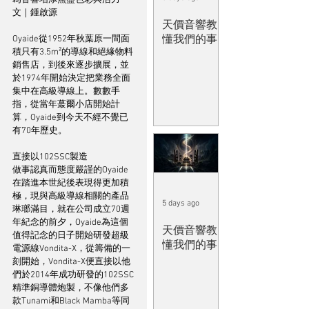
文｜鍾啟源
天價音響教
懂我們的事
Oyaide從1952年秋葉原一間面
積只有3.5m²的導線和絕緣物料
銷售店，到後來逐步擴展，並
於1974年開始決定把業務全面
集中在高級導線上。數數手
指，從當年蕞爾小店開始計
算，Oyaide到今天不經不覺已
有70年歷史。
直接以102SSC製造
做事認真而態度嚴謹的Oyaide
在踏進本世紀後表現得更加積
極，現與高級導線相關的產品
5 days ago
琳瑯滿目，就在公司成立70週
年紀念的前夕，Oyaide為這個
天價音響教
值得記念的日子開始研發超級
懂我們的事
電源線Vondita-X，從籌備的一
刻開始，Vondita-X便直接以他
們於2014年成功研發的102SSC
精準銅導體炮製，不像他們多
款Tunami和Black Mamba等同