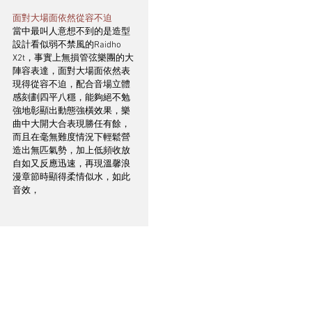
面對大場面依然從容不迫
當中最叫人意想不到的是造型
設計看似弱不禁風的Raidho 
X2t，事實上無損管弦樂團的大
陣容表達，面對大場面依然表
現得從容不迫，配合音場立體
感刻劃四平八穩，能夠絕不勉
強地彰顯出動態強橫效果，樂
曲中大開大合表現勝任有餘，
而且在毫無難度情況下輕鬆營
造出無匹氣勢，加上低頻收放
自如又反應迅速，再現溫馨浪
漫章節時顯得柔情似水，如此
音效，