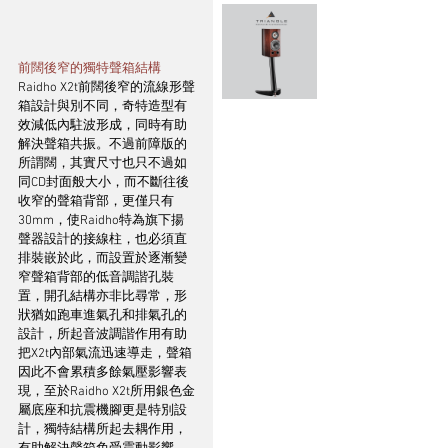
前闊後窄的獨特聲箱結構
Raidho X2t前闊後窄的流線形聲
箱設計與別不同，奇特造型有
效減低內駐波形成，同時有助
解決聲箱共振。不過前障版的
所謂闊，其實尺寸也只不過如
同CD封面般大小，而不斷往後
收窄的聲箱背部，更僅只有
30mm，使Raidho特為旗下揚
聲器設計的接線柱，也必須直
排裝嵌於此，而設置於逐漸變
窄聲箱背部的低音調諧孔裝
置，開孔結構亦非比尋常，形
狀猶如跑車進氣孔和排氣孔的
設計，所起音波調諧作用有助
把X2t內部氣流迅速導走，聲箱
因此不會累積多餘氣壓影響表
現，至於Raidho X2t所用銀色金
屬底座和抗震機腳更是特別設
計，獨特結構所起去耦作用，