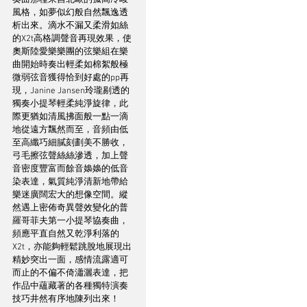
風格，如夢似幻般自然飄逸透
析出來。滴水不漏又柔滑如絲
的X2t高格調聲音再現效果，使
奧斯陸愛樂樂團的弦樂組在樂
曲開始時奏出輕柔如棉絮般極
微弱弦音獲得恰到好處的pp再
現，Janine Jansen玲瓏剔透的
獨奏小提琴輕柔純淨旋律，此
際更猶如清風拂面般一點一滴
地從遠方飄然而至，音頻由低
至高纖巧細膩刻劃美不勝收，
弓毛擦弦聲絲絲滲透，加上聲
音密度豐富而餘音嬝嬝的低音
染表達，氣質純淨清新地帶給
樂迷廣闊宏大的想像空間。縱
然遇上密佈奇異聲效變化的普
羅哥菲夫第一小提琴協奏曲，
頻應平直自然又乾淨利落的
X2t，亦能夠輕鬆跳脫地展現出
精妙突出一面，感情流露適可
而止的不偏不倚瀟灑表達，把
作品中蘊藏著的各種獨特演奏
技巧井然有序地陳列出來！