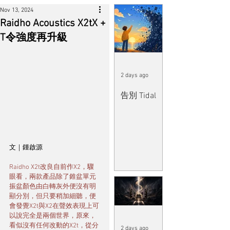
Nov 13, 2024
Raidho Acoustics X2tX +
T令強度再升級
2 days ago
告別 Tidal
文｜鍾啟源
Raidho X2t改良自前作X2，驟
眼看，兩款產品除了錐盆單元
振盆顏色由白轉灰外便沒有明
顯分別，但只要稍加細聽，便
會發覺X2t與X2在聲效表現上可
以說完全是兩個世界，原來，
看似沒有任何改動的X2t，從分
2 days ago