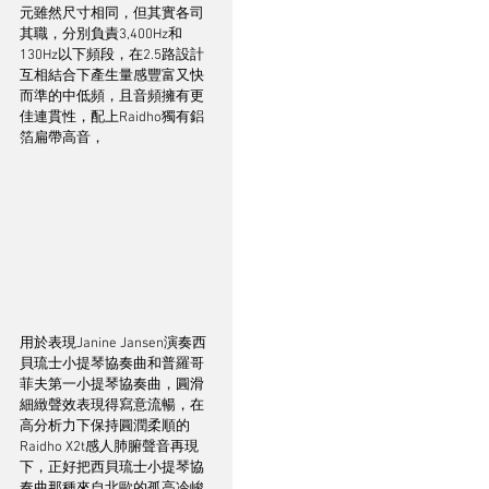
元雖然尺寸相同，但其實各司
其職，分別負責3,400Hz和
130Hz以下頻段，在2.5路設計
互相結合下產生量感豐富又快
而準的中低頻，且音頻擁有更
佳連貫性，配上Raidho獨有鋁
箔扁帶高音，
用於表現Janine Jansen演奏西
貝琉士小提琴協奏曲和普羅哥
菲夫第一小提琴協奏曲，圓滑
細緻聲效表現得寫意流暢，在
高分析力下保持圓潤柔順的
Raidho X2t感人肺腑聲音再現
下，正好把西貝琉士小提琴協
奏曲那種來自北歐的孤高冷峻