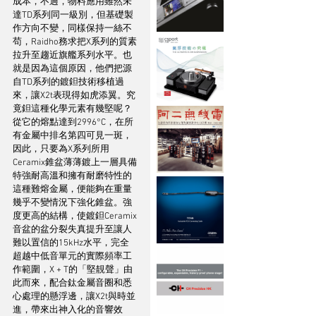
成本，不過，物料應用雖然未
達TD系列同一級別，但基礎製
作方向不變，同樣保持一絲不
苟，Raidho務求把X系列的質素
拉升至趨近旗艦系列水平。也
就是因為這個原因，他們把源
自TD系列的鍍鉭技術移植過
來，讓X2t表現得如虎添翼。究
竟鉭這種化學元素有幾堅呢？
從它的熔點達到2996°C，在所
有金屬中排名第四可見一斑，
因此，只要為X系列所用
Ceramix錐盆薄薄鍍上一層具備
特強耐高溫和擁有耐磨特性的
這種難熔金屬，便能夠在重量
幾乎不變情況下強化錐盆。強
度更高的結構，使鍍鉭Ceramix
音盆的盆分裂失真提升至讓人
難以置信的15kHz水平，完全
超越中低音單元的實際頻率工
作範圍，X + T的「堅靚聲」由
此而來，配合鈦金屬音圈和悉
心處理的懸浮邊，讓X2t與時並
進，帶來出神入化的音響效