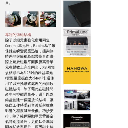
果。
專利的強磁結構
除了以鉭元素強化所用兩隻
Ceramic單元外，Raidho為了確
保錐盆瞬變反應迅速，能夠無
時差地與簡稱為鋁帶高音而實
際上屬於磁驅平面振膜高音單
元在聲效上完全同步，X2t兩隻
規格顯示為5.25吋的錐盆單元
(實際量度振盆大小約4吋)還使
用了以推挽形式處理的兩排釹
磁鐵結構，除了藉此在磁隙間
產生可控磁通量外，還可以為
錐盆創建一個開放式結構，讓
振盆工作時受到音波反射效應
影響的程度減至最低。巧妙安
排，除了確保驅動單元背部空
氣特別流通外，更使鈦金屬音
圈冷卻效率提升，原因磁力特