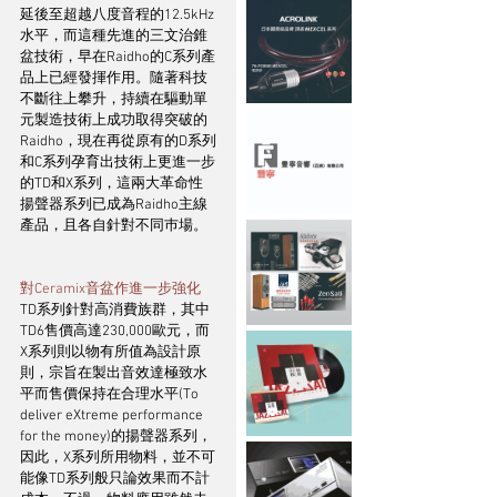
延後至超越八度音程的12.5kHz
水平，而這種先進的三文治錐
盆技術，早在Raidho的C系列產
品上已經發揮作用。隨著科技
不斷往上攀升，持續在驅動單
元製造技術上成功取得突破的
Raidho，現在再從原有的D系列
和C系列孕育出技術上更進一步
的TD和X系列，這兩大革命性
揚聲器系列已成為Raidho主線
產品，且各自針對不同巿場。
對Ceramix音盆作進一步強化
TD系列針對高消費族群，其中
TD6售價高達230,000歐元，而
X系列則以物有所值為設計原
則，宗旨在製出音效達極致水
平而售價保持在合理水平(To 
deliver eXtreme performance 
for the money)的揚聲器系列，
因此，X系列所用物料，並不可
能像TD系列般只論效果而不計