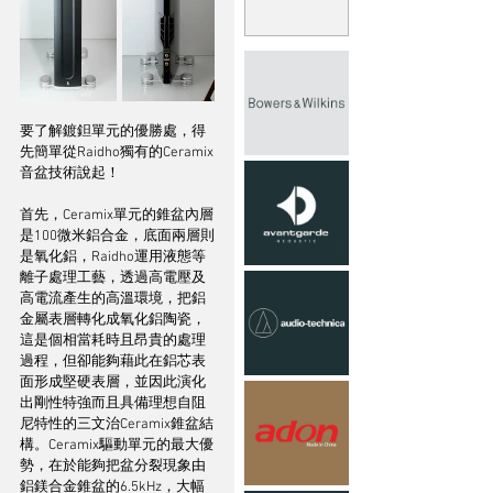
要了解鍍鉭單元的優勝處，得
先簡單從Raidho獨有的Ceramix
音盆技術說起！
首先，Ceramix單元的錐盆內層
是100微米鋁合金，底面兩層則
是氧化鋁，Raidho運用液態等
離子處理工藝，透過高電壓及
高電流產生的高溫環境，把鋁
金屬表層轉化成氧化鋁陶瓷，
這是個相當耗時且昂貴的處理
過程，但卻能夠藉此在鋁芯表
面形成堅硬表層，並因此演化
出剛性特強而且具備理想自阻
尼特性的三文治Ceramix錐盆結
構。Ceramix驅動單元的最大優
勢，在於能夠把盆分裂現象由
鋁鎂合金錐盆的6.5kHz，大幅