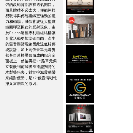
強的釹磁背部設有透氣開口，
而且體積不必太大，便能夠輕
易取得與傳統磁鐵更強勁的磁
力和磁場，減低背波從大型磁
鐵回彈至振盆的反射現象，由
於Raidho這種專利磁組結構讓
音盆活動更加準確自由，產生
的聲音壓縮現象因此遠低於傳
統設計，加上高低音單元每隻
都各自連於壓鑄而成的鋁合金
面板上，然後再把2.5路單元獨
立裝嵌到前闊後窄造型獨特的
木製聲箱去，對於抑減震動帶
來絕對優勢，是X2t低音清晰乾
淨又富層次的原因。