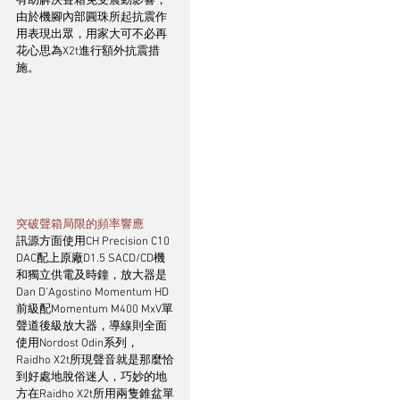
有助解決聲箱免受震動影響，
由於機腳內部圓珠所起抗震作
用表現出眾，用家大可不必再
花心思為X2t進行額外抗震措
施。
突破聲箱局限的頻率響應
訊源方面使用CH Precision C10 
DAC配上原廠D1.5 SACD/CD機
和獨立供電及時鐘，放大器是
Dan D’Agostino Momentum HD
前級配Momentum M400 MxV單
聲道後級放大器，導線則全面
使用Nordost Odin系列，
Raidho X2t所現聲音就是那麼恰
到好處地脫俗迷人，巧妙的地
方在Raidho X2t所用兩隻錐盆單