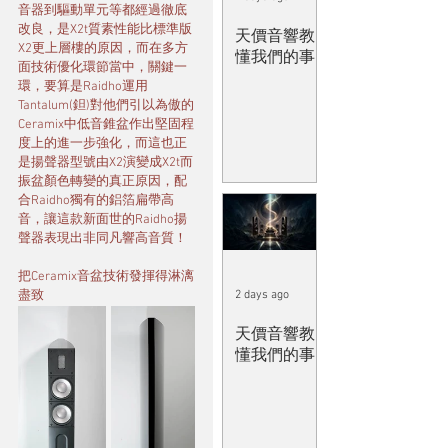
音器到驅動單元等都經過徹底
改良，是X2t質素性能比標準版
天價音響教
X2更上層樓的原因，而在多方
懂我們的事
面技術優化環節當中，關鍵一
環，要算是Raidho運用
Tantalum(鉭)對他們引以為傲的
Ceramix中低音錐盆作出堅固程
度上的進一步強化，而這也正
是揚聲器型號由X2演變成X2t而
振盆顏色轉變的真正原因，配
合Raidho獨有的鋁箔扁帶高
音，讓這款新面世的Raidho揚
聲器表現出非同凡響高音質！
把Ceramix音盆技術發揮得淋漓
盡致
2 days ago
天價音響教
懂我們的事