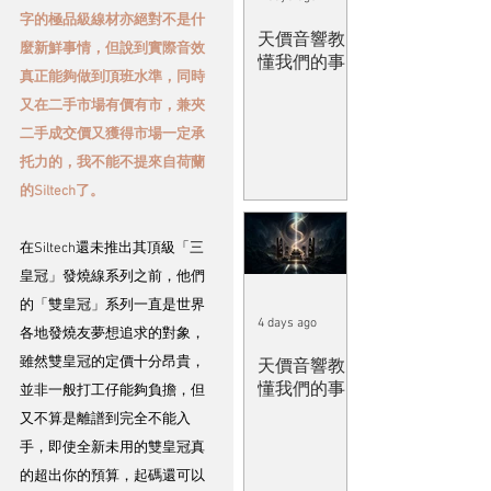
字的極品級線材亦絕對不是什
天價音響教
麼新鮮事情，但說到實際音效
懂我們的事
真正能夠做到頂班水準，同時
又在二手市場有價有市，兼夾
二手成交價又獲得市場一定承
托力的，我不能不提來自荷蘭
的Siltech了。
在Siltech還未推出其頂級「三
皇冠」發燒線系列之前，他們
的「雙皇冠」系列一直是世界
4 days ago
各地發燒友夢想追求的對象，
雖然雙皇冠的定價十分昂貴，
天價音響教
懂我們的事
並非一般打工仔能夠負擔，但
又不算是離譜到完全不能入
手，即使全新未用的雙皇冠真
的超出你的預算，起碼還可以