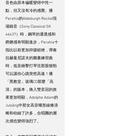
音色由原本偏暖變得中性一
點，但又沒有冷的感覺。播
Perahia的Aldeburgh Recital現
場錄音（Sony Classical SK 
46437）時，鋼琴的通透感和
鏗鏘感有明顯進步，Perahia十
指比以前更加抑揚頓挫，彈奏
拉赫曼尼諾夫的圖畫練習曲
時，低音錘擊打琴弦那股狠勁
可以讓你心跳突然高速！播
「黑教堂」玻璃CD那麼「高
清」的版本，換入雙皇冠的效
果更加明顯，Adolphe Adam的
Julsång中那女高音嘴形線條清
晰和幼細了許多，合唱團的層
次感也變得強烈了。