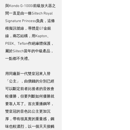
與Kondo G-1000i前級放大器之
間一直是由一條Siltech Royal 
Signature Princess負責，這條
模擬訊號線，導體是G7金銀
線，兩芯結構，用Kapton、
PEEK、Teflon作絕緣體保護，
屬於Siltech當年的中級產品，
一點都不失禮。
用同廠新一代雙皇冠來入替
「公主」，由價錢的分別已經
可以斷定前者比後者的音效會
較優勝，但要判斷如何優勝就
要靠人耳了。首次重播鋼琴，
雙皇冠的音色比公主更加沉
厚，帶有很真實的重量感，鋼
味也較濃烈，以一個天天接觸