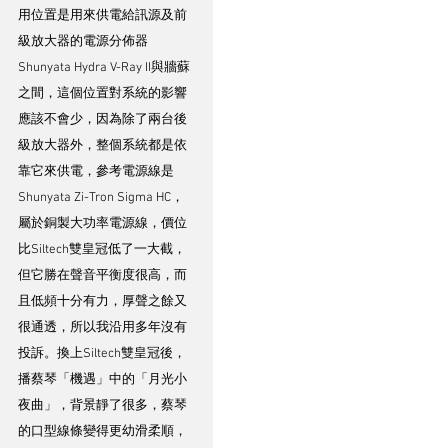
用位置是用來供電給訊源及前
級放大器的電源分佈器
Shunyata Hydra V-Ray II與牆蘇
之間，這個位置對系統的影響
應該不會少，因為除了兩台後
級放大器外，整個系統都是依
靠它來供電，參考電源線是
Shunyata Zi-Tron Sigma HC，
屬於銅製大功率電源線，價位
比Siltech雙皇冠低了一大截，
但它勝在聲音平衡度很高，而
且低頻十分有力，厚聲之餘又
很通透，所以我沿用多年沒有
投訴。換上Siltech雙皇冠後，
播蔡琴「機遇」中的「月光小
夜曲」，背景靜了很多，蔡琴
的口型線條變得更幼滑柔順，