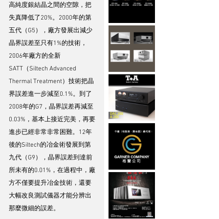
高純度銀結晶之間的空隙，把
失真降低了20%。2000年的第
五代（G5），廠方發展出減少
晶界誤差至只有1%的技術，
2006年廠方的全新
SATT（Siltech Advanced 
Thermal Treatment）技術把晶
界誤差進一步減至0.1%。到了
2008年的G7，晶界誤差再減至
0.03%，基本上接近完美，再要
進步已經非常非常困難。12年
後的Siltech的冶金術發展到第
九代（G9），晶界誤差到達前
所未有的0.01%，在過程中，廠
方不僅要提升冶金技術，還要
大幅改良測試儀器才能分辨出
那麼微細的誤差。