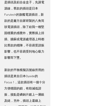
是插頭及鋁合金盒子，先講電
源線，舊款的插頭是日本
Furutech的旗艦電源插頭，新
款的是廠方自家研製的八角筒
狀電源插頭，除了給我一種堅
固穩重的感覺外，實際插上排
插、牆蘇或電源處理器上時都
比舊款的穩陣，不容易受諧振
影響，也不容易受到地心吸力
影響而下墜。
新款的平衡模擬訊號線所用的
插頭是來自日本Oyaide的
Focus 1，這款插頭有一個十分
方便穩固的鎖，有助減低諧
振，接點是磷銅片鍍上一層銀
及銠，另外，插頭上還鑲上