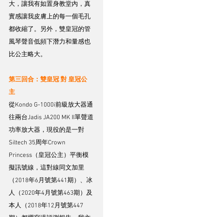
大，讓我有如置身教堂內，真
實感讓我皮膚上的每一個毛孔
都收縮了。另外，雙皇冠的管
風琴聲音低頻下潛力和量感也
比公主略大。
第三回合：雙皇冠 對 皇冠公
主 
從Kondo G-1000i前級放大器通
往兩台Jadis JA200 MK II單聲道
功率放大器，現役的是一對
Siltech 35周年Crown 
Princess（皇冠公主）平衡模
擬訊號線，這對線同文加里
（2018年6月號第441期）、冰
人（2020年4月號第463期）及
本人（2018年12月號第447