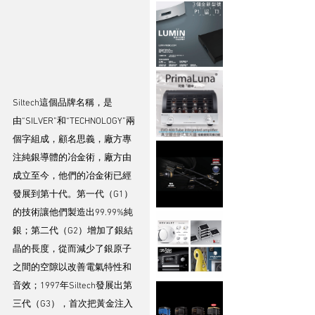
Siltech這個品牌名稱，是
由“SILVER”和“TECHNOLOGY”兩
個字組成，顧名思義，廠方專
注純銀導體的冶金術，廠方由
成立至今，他們的冶金術已經
發展到第十代。第一代（G1）
的技術讓他們製造出99.99%純
銀；第二代（G2）增加了銀結
晶的長度，從而減少了銀原子
之間的空隙以改善電氣特性和
音效；1997年Siltech發展出第
三代（G3），首次把黃金注入