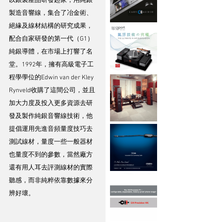
以銀製產品研發起家，用純銀
製造音響線，集合了冶金術、
絕緣及線材結構的研究成果，
配合自家研發的第一代（G1）
純銀導體，在市場上打響了名
堂。1992年，擁有高級電子工
程學學位的Edwin van der Kley 
Rynveld收購了這間公司，並且
加大力度及投入更多資源去研
發及製作純銀音響線技術，他
提倡運用先進音頻量度技巧去
測試線材，量度一些一般器材
也量度不到的參數，當然廠方
還有用人耳去評測線材的實際
聽感，而非純粹依靠數據來分
辨好壞。