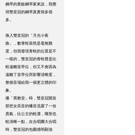
鋼琴的業餘鋼琴家來說，我覺
得雙皇冠的鋼琴真實很多很
多。
換入雙皇冠的「月光小夜
曲」，數青蛙當然是毫無難
度，但我發現青蛙的位置是不
一樣的，雙皇冠的青蛙聲是比
較遠離皇帝位，但又不會因為
遠離了皇帝位而影響清晰度，
整個音場給我一個更立體的印
象。
播「黑教堂」時，雙皇冠開首
那把女高音的嗓音流露了一份
貴氣，比公主的較濃，嘴形也
較清晰一點，在合唱團大合唱
時，雙皇冠的包圍感明顯強