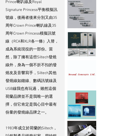
Prince喇叭線及Royal 
Signature Princess平衡模擬訊
號線，後兩者後來分別又由35
周年Crown Prince喇叭線及35
周年Crown Princess模擬訊號
線（RCA和XLR各一條）入替，
成為系統現役的一部份。當
然，除了擁有這些Siltech發燒
線外，身為一個不折不扣的發
燒友及音響寫手，Siltech其他
發燒線如鐘線、數碼訊號線及
USB線我也有玩過，雖然這個
荷蘭品牌並不是我唯一的選
擇，但它肯定是我心目中最有
份量的發燒線品牌之一。
1983年成立於荷蘭的Siltech，