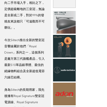
向二手市場入手，相比之下，
定價超級離地的三皇冠，無論
是全新或二手，對於99%的發
燒友來說都只「可遠觀而不可
褻玩」。
今次Siltech推出全新的雙皇冠
音響線屬於他們「Royal 
Crown」系列之一，這個系列
是廠方第三代旗艦產品，引入
最新S10單晶銀導體、最佳的
絕緣物料組合及全新超低電容
六線芯結構。
身為Siltech的長期用家，我先
後擁有Royal Signature雙皇冠
電源線、Royal Signature 