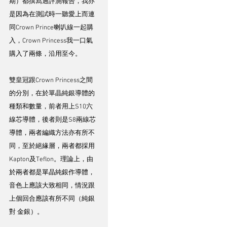
期）都撰寫過評測報告，我亦
是因為在測試時一聽愛上而連
同Crown Prince喇叭線一起購
入，Crown Princess我一口氣
購入了兩條，沿用至今。
雙皇冠跟Crown Princess之間
的分別，在於單晶純銀導體的
種類和數量，前者用上S10六
線芯導體，後者則是S8兩線芯
導體，兩者編織方法亦有所不
同，至於絕緣層，兩者都採用
Kapton及Teflon。理論上，由
於兩者都是單晶純銀作導體，
音色上應該大致相同，情況跟
上個回合應該有所不同（純銀 
對 金銀）。