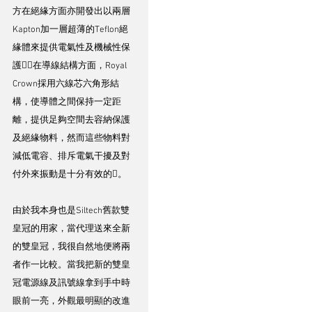
方在絕緣方面亦開發出以兩層
Kapton加一層超薄的Teflon絕
緣體來提供電氣性及機械性保
護，在導線結構方面，Royal 
Crown採用六線芯六角形結
構，使導體之間保持一定距
離，提供足夠空間去容納保護
及絕緣物料，然而這些物料對
減低電容、排斥電氣干擾及對
付外來振動是十分有效的。
由於我本身也是Siltech舊款雙
皇冠的用家，當代理送來全新
的雙皇冠，我很自然地便將兩
者作一比較。當我把新的雙皇
冠電源線及訊號線拿到手中時
眼前一亮，外觀最明顯的改進