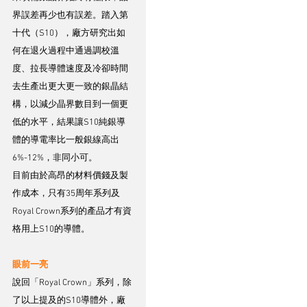
界誤差再少也有誤差。踏入第
十代（S10），廠方研究出如
何在退火過程中通過調校溫
度、拉長導體速度及冷卻時間
去生產出更大更一致的銀晶結
構，以減少晶界數目到一個更
低的水平，結果讓S10純銀導
體的導電率比一般銀線高出
6%-12%，非同小可。
目前由於高昂的材料價錢及製
作成本，只有35周年系列及
Royal Crown系列的產品才有資
格用上S10的導體。
眼前一亮
說回「Royal Crown」系列，除
了以上提及的S10導體外，廠