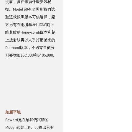
從事，實在毋須什麼安裝秘
技。Model 60有全黑和我們試
聽這款銀黑版本可供選擇，廠
方另有在兩塊基座用CNC刻上
蜂巢紋的Honeycomb版本和刻
上放射紋再以人手打磨拋光的
Diamond版本，不過零售價分
別要增加$52,000和$105,000。
如履平地
Edward兄在給我們試聽的
Model 60裝上Kondo輸出只有