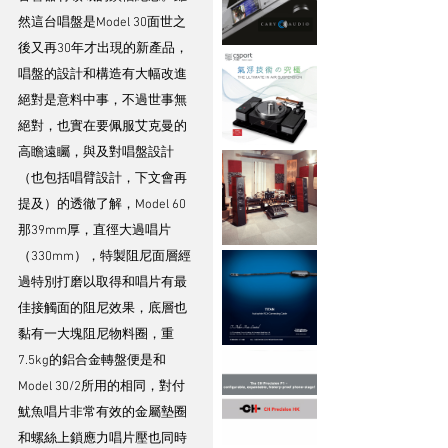
然這台唱盤是Model 30面世之
後又再30年才出現的新產品，
唱盤的設計和構造有大幅改進
絕對是意料中事，不過世事無
絕對，也實在要佩服艾克曼的
高瞻遠矚，與及對唱盤設計
（也包括唱臂設計，下文會再
提及）的透徹了解，Model 60
那39mm厚，直徑大過唱片
（330mm），特製阻尼面層經
過特別打磨以取得和唱片有最
佳接觸面的阻尼效果，底層也
黏有一大塊阻尼物料圈，重
7.5kg的鋁合金轉盤便是和
Model 30/2所用的相同，對付
魷魚唱片非常有效的金屬墊圈
和螺絲上鎖應力唱片壓也同時