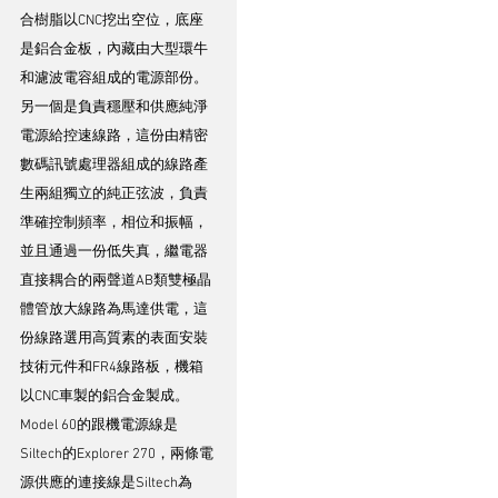
合樹脂以CNC挖出空位，底座
是鋁合金板，內藏由大型環牛
和濾波電容組成的電源部份。
另一個是負責穩壓和供應純淨
電源給控速線路，這份由精密
數碼訊號處理器組成的線路產
生兩組獨立的純正弦波，負責
準確控制頻率，相位和振幅，
並且通過一份低失真，繼電器
直接耦合的兩聲道AB類雙極晶
體管放大線路為馬達供電，這
份線路選用高質素的表面安裝
技術元件和FR4線路板，機箱
以CNC車製的鋁合金製成。
Model 60的跟機電源線是
Siltech的Explorer 270，兩條電
源供應的連接線是Siltech為