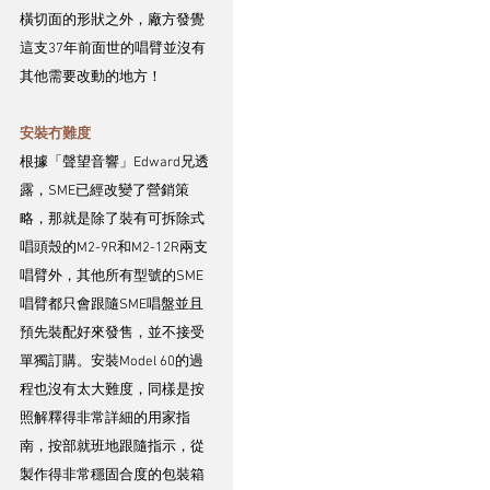
橫切面的形狀之外，廠方發覺
這支37年前面世的唱臂並沒有
其他需要改動的地方！
安裝冇難度
根據「聲望音響」Edward兄透
露，SME已經改變了營銷策
略，那就是除了裝有可拆除式
唱頭殼的M2-9R和M2-12R兩支
唱臂外，其他所有型號的SME
唱臂都只會跟隨SME唱盤並且
預先裝配好來發售，並不接受
單獨訂購。安裝Model 60的過
程也沒有太大難度，同樣是按
照解釋得非常詳細的用家指
南，按部就班地跟隨指示，從
製作得非常穩固合度的包裝箱