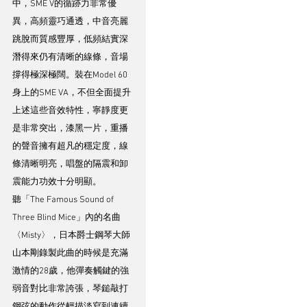
中，SME V的循跡力非常優
異，高頻靈巧通透，中音亮麗
跳脫而質感豐厚，低頻結實深
潛得來仍有清晰的線條，音場
撐得極深極闊。裝在Model 60
身上的SME VA，不但全面提升
上述這些音效特性，寧靜度更
是非常突出，漆黑一片，重播
的聲音擁有超凡的穩定度，線
條清晰明亮，唱盤的隔震和卸
震能力功效十分明顯。
聽「The Famous Sound of 
Three Blind Mice」內的名曲
〈Misty〉，日本爵士鋼琴大師
山本剛錄製此曲的時候是充滿
激情的28歲，他彈奏觸鍵的強
弱音對比非常誇張，琴鎚敲打
鋼弦的動作從輕描淡寫到連續