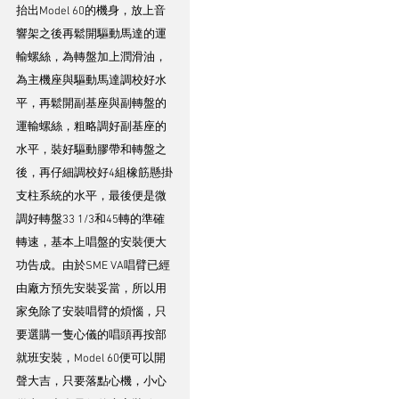
抬出Model 60的機身，放上音
響架之後再鬆開驅動馬達的運
輸螺絲，為轉盤加上潤滑油，
為主機座與驅動馬達調校好水
平，再鬆開副基座與副轉盤的
運輸螺絲，粗略調好副基座的
水平，裝好驅動膠帶和轉盤之
後，再仔細調校好4組橡筋懸掛
支柱系統的水平，最後便是微
調好轉盤33 1/3和45轉的準確
轉速，基本上唱盤的安裝便大
功告成。由於SME VA唱臂已經
由廠方預先安裝妥當，所以用
家免除了安裝唱臂的煩惱，只
要選購一隻心儀的唱頭再按部
就班安裝，Model 60便可以開
聲大吉，只要落點心機，小心