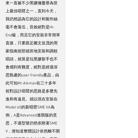
來一直被不少黑膠擁躉譽為世
上最佳唱臂之一，直到今天，
我仍然認為它的設計和製作絲
毫不會落伍，音效絕對是Hi-
End級，而且它的安裝非常簡單
直接，只要跟足圖文並茂的用
家指南按部就班地安裝和調校
唱頭，就算是玩黑膠新手也不
會感到有難度，絕對是經過深
思熟慮的user friendly產品，由
此可知Mr.Aikman在三十多年
前對設計唱臂的思路是多麼先
進和有遠見。就以現在安裝在
Model 60的新唱臂SME VA為
例，A是Advanced進階版的意
思，不過型號仍然依附著SME 
V，便知道整體設計依然離不開