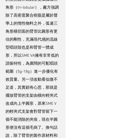
角形（tri-lobular），廠方強調
除了高密度聚合樹脂是屬於聲
學上的惰性物料之外，弧邊三
角形橫切面的臂管比圓形有更
佳的剛性，充滿現代感的流線
型唱頭殼也是和臂管一體成
形，所以SME VA擁有非常低的
諧振特性，為廣闊的可配唱頭
範圍（5g-18g）進一步優化有
效質量。另一項改動看似微不
足道，其實頗有心思，那就是
擺放臂管的支架由橫向輕夾式
改成向上半圓形，原來SME V
的輕夾式支架會對臂管留下一
個不能消除的夾痕，現在半圓
形便沒有這個毛病了。換句話
說，除了臂管的製作原材料和