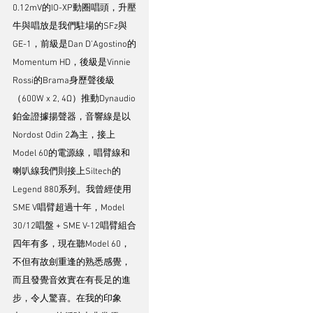
0.12mV的IO-XP動圈唱頭，升壓
牛與唱放是我們駐場的SFz與
GE-1，前級是Dan D’Agostino的
Momentum HD，後級是Vinnie 
Rossi的Brama身歷聲後級
（600W x 2, 4Ω）推動Dynaudio
鉑金證據揚聲器，音響線是以
Nordost Odin 2為主，接上
Model 60的電源線，唱臂線和
喇叭線我們則接上Siltech的
Legend 880系列。我曾經使用
SME V唱臂超過十年，Model 
30/12唱盤 + SME V-12唱臂組合
四年有多，現在聽Model 60，
不但有故劍重逢的熟悉感覺，
而且發覺音效實在有長足的進
步，令人驚喜。在我的印象