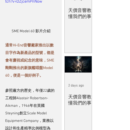
tch?v=DZjcemPnNow
天價音響教
懂我們的事
SME Model 60 影片介紹
通常Hi-End音響廠家推出以數
目字作為新產品的型號，都是
會有慶祝或紀念的意味，SME
剛剛推出的新旗艦唱盤Model 
60，便是一個好例子。
2 days ago
參照廠方的歷史，年僅22歲的
天價音響教
工程師Alastair Robertson-
懂我們的事
Aikman，1946年在英國
Steyning創立Scale Model 
Equipment Company，業務以
設計和生產精準比例模型為