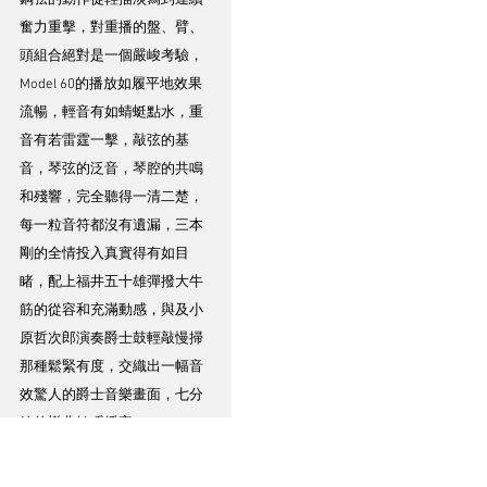
奮力重擊，對重播的盤、臂、
頭組合絕對是一個嚴峻考驗，
Model 60的播放如履平地效果
流暢，輕音有如蜻蜓點水，重
音有若雷霆一擊，敲弦的基
音，琴弦的泛音，琴腔的共鳴
和殘響，完全聽得一清二楚，
每一粒音符都沒有遺漏，三本
剛的全情投入真實得有如目
睹，配上福井五十雄彈撥大牛
筋的從容和充滿動感，與及小
原哲次郎演奏爵士鼓輕敲慢掃
那種鬆緊有度，交織出一幅音
效驚人的爵士音樂畫面，七分
鐘的樂曲轉瞬播完。