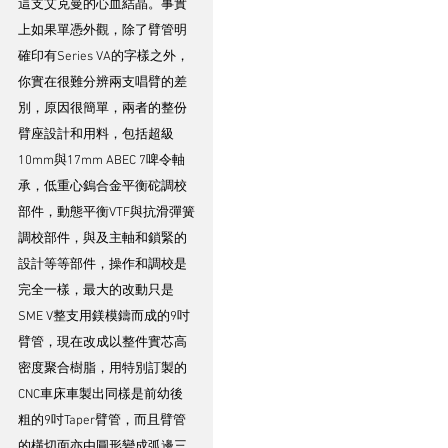
這支艾克曼的心血結晶。事實
上如果單憑外觀，除了臂管明
確印有Series VA的字樣之外，
你實在很難分辨兩支唱臂的差
別，原因很簡單，兩者的整份
臂座設計和用料，包括超級
10mm與17mm ABEC 7啤令軸
承，低重心鎢合金平衡砣調校
部件，動態平衡VTF與抗滑彈簧
調校部件，與及主軸和鎖緊的
設計等等部件，操作和調校是
完全一樣，最大的改動只是
SME V整支用鎂模鑄而成的9吋
臂管，現在改成以整件實芯高
密度聚合樹脂，用特別訂製的
CNC車床車製出同樣是前幼後
粗的9吋Taper臂管，而且臂管
的橫切面亦由圓形變成弧邊三