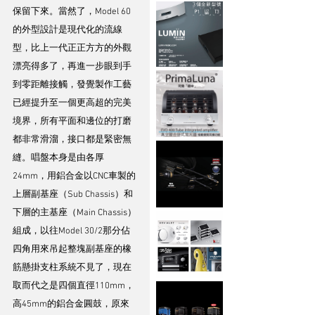
保留下來。當然了，Model 60
的外型設計是現代化的流線
型，比上一代正正方方的外觀
漂亮得多了，再進一步眼到手
到零距離接觸，發覺製作工藝
已經提升至一個更高超的完美
境界，所有平面和邊位的打磨
都非常滑溜，接口都是緊密無
縫。唱盤本身是由各厚
24mm，用鋁合金以CNC車製的
上層副基座（Sub Chassis）和
下層的主基座（Main Chassis）
組成，以往Model 30/2那分佔
四角用來吊起整塊副基座的橡
筋懸掛支柱系統不見了，現在
取而代之是四個直徑110mm，
高45mm的鋁合金圓鼓，原來