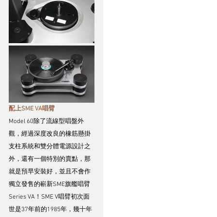
配上SME VA唱臂
Model 60除了流線型唱盤外
觀，經過深度改良的橡筋懸掛
支柱系統和雙分體電源設計之
外，還有一個特別的賣點，那
就是預早安裝好，並且不會作
獨立發售的嶄新SME旗艦唱臂
Series VA！SME V唱臂初次面
世是37年前的1985年，幾十年