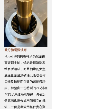
雙分體電源供應
Model 60的轉盤軸承仍然是由
高碳鋼主軸，燒結青銅滾珠和
軸套所組成，而且軸承的大型
底座更是浸滿矽油以吸收任何
因轉盤轉動而引致的超細微諧
振。轉盤由一份特製的24V雙極
AC同步馬達系統驅動，外置分
體電源供應分成兩個獨立的機
箱，一個是機殼用整件實心聚