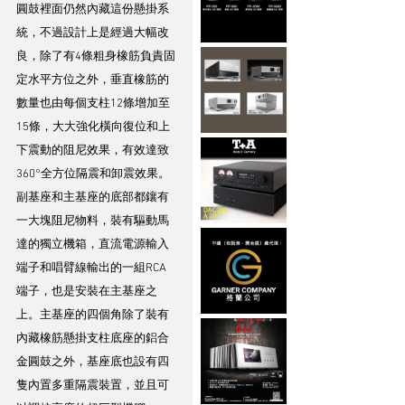
圓鼓裡面仍然內藏這份懸掛系
統，不過設計上是經過大幅改
良，除了有4條粗身橡筋負責固
定水平方位之外，垂直橡筋的
數量也由每個支柱12條增加至
15條，大大強化橫向復位和上
下震動的阻尼效果，有效達致
360°全方位隔震和卸震效果。
副基座和主基座的底部都鑲有
一大塊阻尼物料，裝有驅動馬
達的獨立機箱，直流電源輸入
端子和唱臂線輸出的一組RCA
端子，也是安裝在主基座之
上。主基座的四個角除了裝有
內藏橡筋懸掛支柱底座的鋁合
金圓鼓之外，基座底也設有四
隻內置多重隔震裝置，並且可