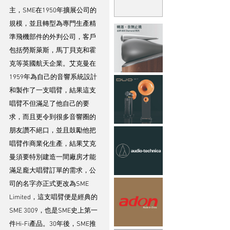
主，SME在1950年擴展公司的
規模，並且轉型為專門生產精
準飛機部件的外判公司，客戶
包括勞斯萊斯，馬丁貝克和霍
克等英國航天企業。艾克曼在
1959年為自己的音響系統設計
和製作了一支唱臂，結果這支
唱臂不但滿足了他自己的要
求，而且更令到很多音響圈的
朋友讚不絕口，並且鼓勵他把
唱臂作商業化生產，結果艾克
曼須要特別建造一間廠房才能
滿足龐大唱臂訂單的需求，公
司的名字亦正式更改為SME 
Limited，這支唱臂便是經典的
SME 3009，也是SME史上第一
件Hi-Fi產品。30年後，SME推