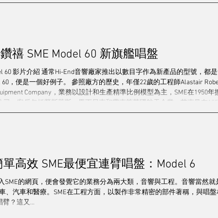
/串流/解碼
電源/配件
靚聲精品
其他
發燒群英
禧 SME Model 60 新旗艦唱盤
造訪
2024 視聽展展覽報導
專訪
2025音響展
梁
odel 60 影片介紹 通常Hi-End音響廠家推出以數目字作為新產品的型號
60，便是一個好例子。 參照廠方的歷史，年僅22歲的工程師Alastair Robertso
el Equipment Company，業務以設計和生產精準比例模型為主，SME在
公司，客戶包括勞斯萊斯，馬丁貝克和霍克等英國航天企業。艾克曼在19
臂不但滿足了他自己的要求，而且更令到很多音響圈的朋友讚不絕口，並
廠房才能滿足龐大唱臂訂單的需求，公司的名字亦正式更改為SME Limited
-Fi產品。30年後，SME推出第一台唱盤Model 30，雖然其後推出過改良版Mo
出名門 簡單高效 SME最便宜連臂唱盤：Model 6
進入SME的網頁，便會發覺它的業務分為兩大類，音響與工程。音響當然就
a 1跑車、汽車和醫療。SME在工程方面，以製作非常精密的部件著稱，與
臂？這又...