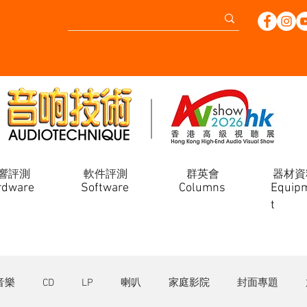
響評測
軟件評測
群英會
器材資
rdware
Software
Columns
Equip
t
音樂
CD
LP
喇叭
家庭影院
封面專題