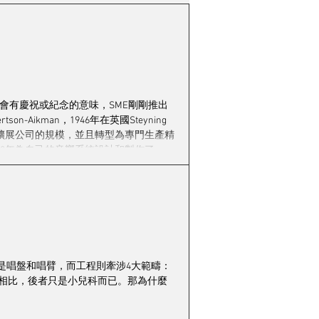
會
市場動態
錦暉
樂在其中
，都是會有慶祝或紀念的意味，SME剛剛推出
n-Aikman，1946年在英國Steyning
1950年擴展公司的規模，並且轉型為專門生產精
59年為自己的音響系統設計和製作了一支
且鼓勵他把唱臂作商業化生產，結果艾克
，這支唱臂便是經典的SME 3009，也
del 30/2和可以安裝
是唱盤和唱臂，而工程則牽涉4大範疇：
唱盤相比，後者只是小兒科而已。那為什麼