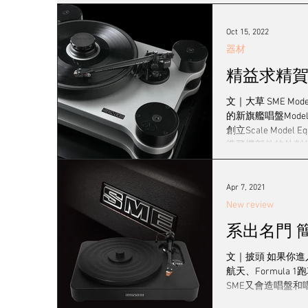
發燒女聲
線材
耳機/播放器
訊源
Oct 15, 2022
器材
精益求精賀鑽
2023 視聽展展覽報導
黑膠系統
登門
文｜大草 SME M
的新旗艦唱盤Model 
創立Scale Mod
工廠專訪
音響展
準飛機部件的外判
唱臂，結果這支唱
曼須要特別建造一間
是SME史上第一件Hi
Apr 7, 2021
New review
系
文｜披頭 如果你
航天、Formul
SME又會造唱盤和唱