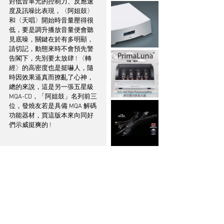
對低音單元的控制力、反應速
度及訊噪比表現，〈阿姐鼓〉
和〈天唱〉開始時音量壓得很
低，要是調升播放音量便會聽
見底噪，關鍵在於有多明顯，
請切記，動態來時不會預先警
告閣下，先別要太放肆 ! 〈轉
經〉的高密度也是挺嚇人，隨
時因效果逼真而撩亂了心神，
總的來說，這是另一張五星級 
MQA-CD，「阿姐鼓」名列前三
位，發燒友若是具備 MQA 解碼
功能器材，買這版本來向同好
們示威挺爽的 ! 
※ 本文輯錄自【音響技術】
2022年1月號第484期※
● 版權所有，未經授權不得翻
印、網上轉載及節錄●