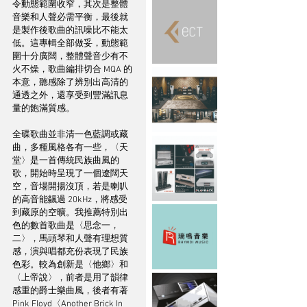
令動態範圍收窄，其次是整體
音樂和人聲必需平衡，最後就
是製作後歌曲的訊噪比不能太
低。這專輯全部做妥，動態範
圍十分廣闊，整體聲音少有不
火不燥，歌曲編排切合 MQA 的
本意，聽感除了辨別出高清的
通透之外，還享受到豐滿訊息
量的飽滿質感。
全碟歌曲並非清一色藍調或藏
曲，多種風格各有一些，〈天
堂〉是一首傳統民族曲風的
歌，開始時呈現了一個遼闊天
空，音場開揚沒頂，若是喇叭
的高音能飊過 20kHz，將感受
到藏原的空曠。我推薦特別出
色的數首歌曲是〈思念一，
二〉，馬頭琴和人聲有理想質
感，演與唱都充份表現了民族
色彩。較為創新是〈他鄉〉和
〈上帝說〉，前者是用了韻律
感重的爵士樂曲風，後者有著 
Pink Floyd〈Another Brick In 