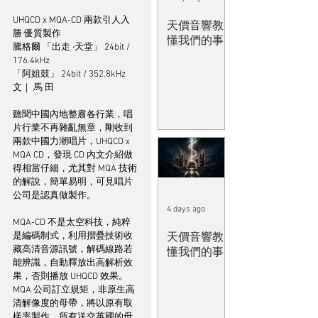
UHQCD x MQA-CD 兩款引人入
天價音響教
勝 優質製作
懂我們的事
騰格爾 「出走 ‧天堂」 24bit / 
176.4kHz 
「阿姐鼓」 24bit / 352.8kHz
文｜ 馬 田
聽聞中國內地整肅各行業，唱
片行業不再雜亂無章，剛收到
兩款中國力潮唱片，UHQCD x 
MQA CD，發現 CD 內文介紹做
得相當仔細，尤其對 MQA 技術
的解說，簡單易明，可見唱片
公司是認真做製作。
4 days ago
MQA-CD 不是太空科技，純粹
是編碼制式，利用摺疊技術收
天價音響教
藏高清音源訊號，解碼線路若
懂我們的事
能辨識，自動釋放出高解析效
果，否則播放 UHQCD 效果。
MQA 公司訂立規矩，非原生高
清解像度的母帶，將以原有取
樣率製作，所有送交英國的母