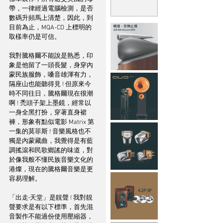
帶，一律經過電腦檢測，是否
數碼升頻馬上清楚，因此，到
目前為止，MQA-CD 上標明的
取樣率仍是可信。
我對騰格爾不能說是熟悉，印
象是他留了一頭長髮，身穿內
蒙民族服飾，嗓音雄渾有力，
隔座山也能聽得見 ! 但原來今
時不同往日，騰格爾現在很潮
啊 ! 禿頭子架上墨鏡，經常以
一身全黑打扮，穿著直身裙
褲，形象有點似電影 Matrix 第
一集的莫菲斯 ! 音樂風格也不
獨是內蒙藏曲，我覺得是有藍
調搖滾和民歌鄉謠的味道，對
於像我般不懂民族音樂文化的
港燦，現在的騰格爾音樂是更
容易理解。
「出走‧天堂」是靚聲 ! 我對靚
聲要求是有以下標準，首先混
音製作不能過份使用壓縮器，