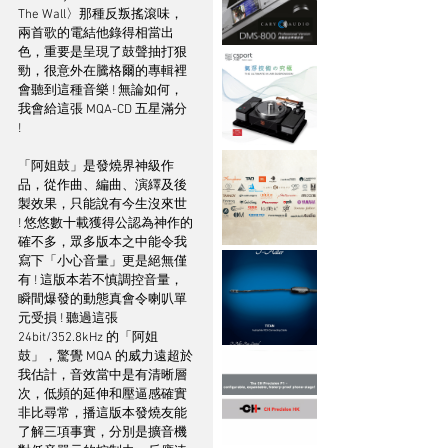
The Wall〉那種反叛搖滾味，
兩首歌的電結他錄得相當出
色，重要是呈現了鼓聲抽打狠
勁，很意外在騰格爾的專輯裡
會聽到這種音樂 ! 無論如何，
我會給這張 MQA-CD 五星滿分 
! 
「阿姐鼓」是發燒界神級作
品，從作曲、編曲、演繹及後
製效果，只能說有今生沒來世 
! 悠悠數十載獲得公認為神作的
確不多，眾多版本之中能令我
寫下「小心音量」更是絕無僅
有 ! 這版本若不慎調控音量，
瞬間爆發的動態真會令喇叭單
元受損 ! 聽過這張 
24bit/352.8kHz 的「阿姐
鼓」，驚覺 MQA 的威力遠超於
我估計，音效當中是有清晰層
次，低頻的延伸和壓逼感確實
非比尋常，播這版本發燒友能
了解三項事實，分別是擴音機