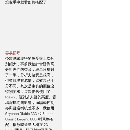
燒友手中就看如何搭配了 !
容易招呼
今次測試獲得的感受與上次分
別頗大，事前我估計會聽到高
分析理性的聲音，結果只猜對
了一半，分析力確實是很高，
但並非沒有感情，這效果已十
分不同。其次是喇叭的擺位沒
特別要求，這次仍舊使用了 
toe-in，但對於人聲的高度、音
場深度均無影響，而驅動控制
亦與普遍喇叭差不多，我使用 
Gryphon Diablo 333 和 Siltech 
Classic Legend 880i 喇叭線搭
配，播放時音量大概在 23-