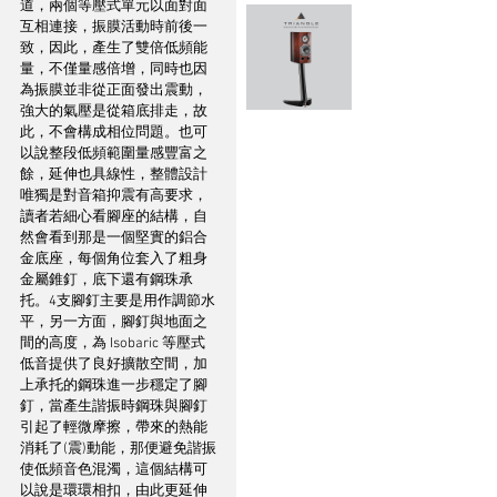
道，兩個等壓式單元以面對面
互相連接，振膜活動時前後一
致，因此，產生了雙倍低頻能
量，不僅量感倍增，同時也因
為振膜並非從正面發出震動，
強大的氣壓是從箱底排走，故
此，不會構成相位問題。也可
以說整段低頻範圍量感豐富之
餘，延伸也具線性，整體設計
唯獨是對音箱抑震有高要求，
讀者若細心看腳座的結構，自
然會看到那是一個堅實的鋁合
金底座，每個角位套入了粗身
金屬錐釘，底下還有鋼珠承
托。4支腳釘主要是用作調節水
平，另一方面，腳釘與地面之
間的高度，為 Isobaric 等壓式
低音提供了良好擴散空間，加
上承托的鋼珠進一步穩定了腳
釘，當產生諧振時鋼珠與腳釘
引起了輕微摩擦，帶來的熱能
消耗了(震)動能，那便避免諧振
使低頻音色混濁，這個結構可
以說是環環相扣，由此更延伸