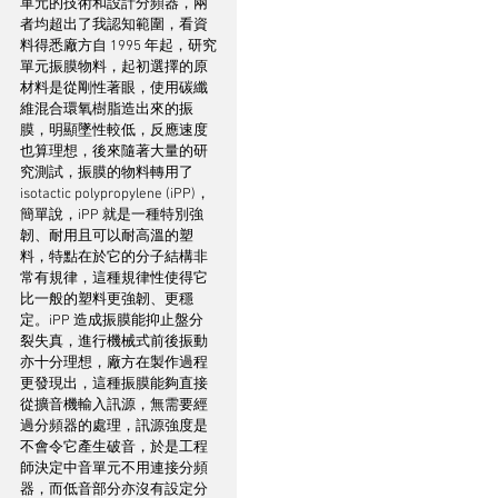
單元的技術和設計分頻器，兩
者均超出了我認知範圍，看資
料得悉廠方自 1995 年起，研究
單元振膜物料，起初選擇的原
材料是從剛性著眼，使用碳纖
維混合環氧樹脂造出來的振
膜，明顯墜性較低，反應速度
也算理想，後來隨著大量的研
究測試，振膜的物料轉用了 
isotactic polypropylene (iPP)，
簡單說，iPP 就是一種特別強
韌、耐用且可以耐高溫的塑
料，特點在於它的分子結構非
常有規律，這種規律性使得它
比一般的塑料更強韌、更穩
定。iPP 造成振膜能抑止盤分
裂失真，進行機械式前後振動
亦十分理想，廠方在製作過程
更發現出，這種振膜能夠直接
從擴音機輸入訊源，無需要經
過分頻器的處理，訊源強度是
不會令它產生破音，於是工程
師決定中音單元不用連接分頻
器，而低音部分亦沒有設定分