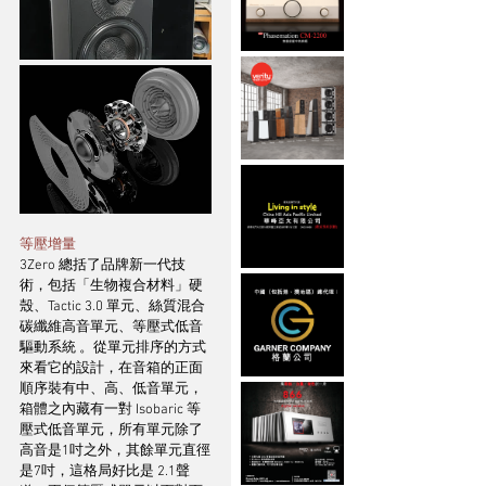
等壓增量
3Zero 總括了品牌新一代技
術，包括「生物複合材料」硬
殼、Tactic 3.0 單元、絲質混合
碳纖維高音單元、等壓式低音
驅動系統 。從單元排序的方式
來看它的設計，在音箱的正面
順序裝有中、高、低音單元，
箱體之內藏有一對 Isobaric 等
壓式低音單元，所有單元除了
高音是1吋之外，其餘單元直徑
是7吋，這格局好比是 2.1聲