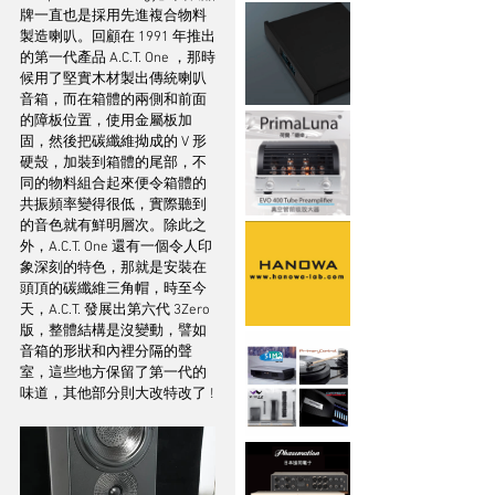
牌一直也是採用先進複合物料
製造喇叭。回顧在 1991 年推出
的第一代產品 A.C.T. One ，那時
候用了堅實木材製出傳統喇叭
音箱，而在箱體的兩側和前面
的障板位置，使用金屬板加
固，然後把碳纖維拗成的 V 形
硬殼，加裝到箱體的尾部，不
同的物料組合起來便令箱體的
共振頻率變得很低，實際聽到
的音色就有鮮明層次。除此之
外，A.C.T. One 還有一個令人印
象深刻的特色，那就是安裝在
頭頂的碳纖維三角帽，時至今
天，A.C.T. 發展出第六代 3Zero 
版，整體結構是沒變動，譬如
音箱的形狀和內裡分隔的聲
室，這些地方保留了第一代的
味道，其他部分則大改特改了 !