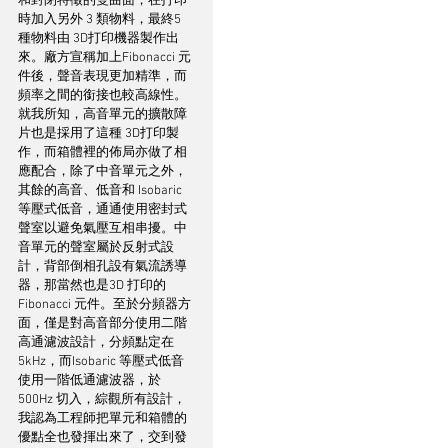
和封閉特徵的雙曲面，在打印
時加入另外 3 類物料，最終5 
種物料由 3D打印機器製作出
來。廠方宣稱加上Fibonacci 元
件後，聲音表現更加精準，而
頻率之間的銜接也較高線性。
就我所知，高音單元的擴散障
片也是採用了這種 3D打印製
作，而箱體裡的佈局亦做了相
應配合，除了中音單元之外，
其餘的高音、低音和 Isobaric 
等壓式低音，通通使用密封式
聲室以避免氣壓互相串擾。中
音單元的聲室屬於反射式設
計，背部倒相孔設有氣流誘導
器，那當然也是3D 打印的 
Fibonacci 元件。至於分頻器方
面，僅是對高音部分使用二階
高通濾波設計，分頻點定在 
5kHz，而Isobaric 等壓式低音
使用一階低通濾波器，於 
500Hz 切入，綜觀所有設計，
我認為工程師把單元和箱體的
優點全也發揮出來了，交到發