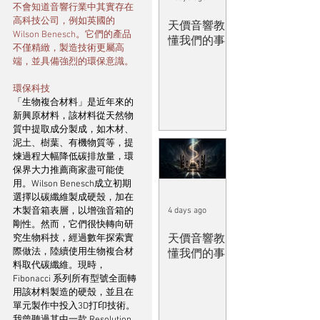
不會知道音響行業中其實存在
高科技公司，例如英國的
天價音響教
Wilson Benesch。它們的產品
懂我們的事
不僅精緻，製造技術更屬高
端，並具備強烈的環保意識。
環保科技
「生物複合材料」是近年來的
新興原材料，該材料從天然物
質中提取成分製成，如木材、
泥土、樹葉、有機物質等，提
煉過程大幅降低碳排放量，環
保界大力推薦商家盡可能使
用。Wilson Benesch成立初期
選擇以碳纖維製成硬殼，加在
木製音箱表層，以增強音箱的
4 days ago
剛性。然而，它們很快轉向研
天價音響教
究生物科技，經過數年探索實
際做法，陸續使用生物複合材
懂我們的事
料取代碳纖維。現時，
Fibonacci 系列所有型號全面轉
用該材料製造的硬殼，並且在
單元製作中投入3D打印技術。