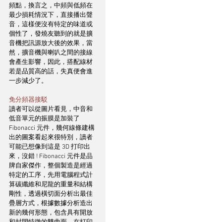
頻點，換言之，中頻與低頻在
最少損耗情況下，直接播出聲
音，這樣便沒有特定的味道或
個性了，發燒友聽到的就是擴
音機把訊源放大後的效果，當
然，擴音機與喇叭之間的接線
會產生影響，因此，搭配線材
若是品質高的話，失真便會進
一步減少了。
免分頻器接駁
讀者可以從圖片看見，中音和
低音單元的振膜是加裝了 
Fibonacci 元件，幾何線條建構
出的圖案看起來很特別，讀者
可能已想像到這是 3D 打印出
來，沒錯 ! Fibonacci 元件是品
牌自家傑作，整個製造是經過
特定的工序，先用電腦程式計
算碳纖維和尼龍的重量和結構
剛性，透過橫切面分析出最佳
疊層方式，根據數據分析造出
新的幾何形態，包含具有開放