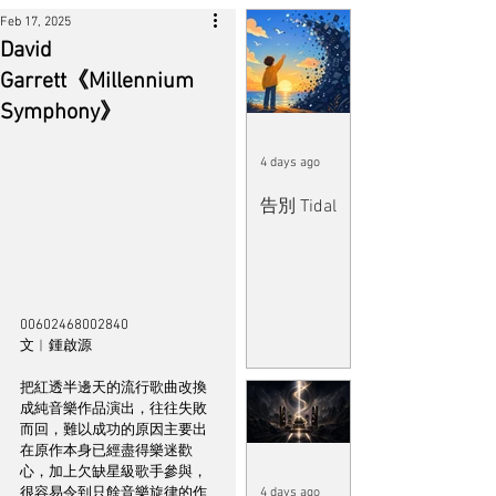
Feb 17, 2025
David
Garrett《Millennium
Symphony》
4 days ago
告別 Tidal
00602468002840
文︱鍾啟源
把紅透半邊天的流行歌曲改換
成純音樂作品演出，往往失敗
而回，難以成功的原因主要出
在原作本身已經盡得樂迷歡
心，加上欠缺星級歌手參與，
很容易令到只餘音樂旋律的作
4 days ago