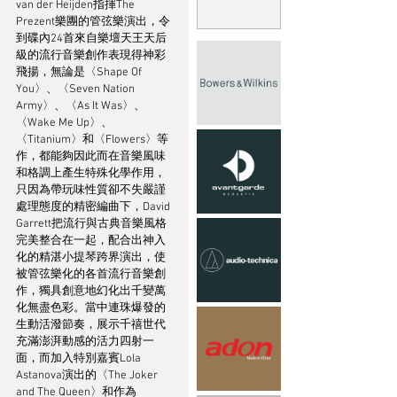
van der Heijden指揮The 
Prezent樂團的管弦樂演出，令
到碟內24首來自樂壇天王天后
級的流行音樂創作表現得神彩
飛揚，無論是〈Shape Of 
You〉、〈Seven Nation 
Army〉、〈As It Was〉、
〈Wake Me Up〉、
〈Titanium〉和〈Flowers〉等
作，都能夠因此而在音樂風味
和格調上產生特殊化學作用，
只因為帶玩味性質卻不失嚴謹
處理態度的精密編曲下，David 
Garrett把流行與古典音樂風格
完美整合在一起，配合出神入
化的精湛小提琴跨界演出，使
被管弦樂化的各首流行音樂創
作，獨具創意地幻化出千變萬
化無盡色彩。當中連珠爆發的
生動活潑節奏，展示千禧世代
充滿澎湃動感的活力四射一
面，而加入特別嘉賓Lola 
Astanova演出的〈The Joker 
and The Queen〉和作為