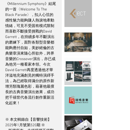
《Millennium Symphony》結尾
的一首〈Welcome To The 
Black Parade〉，扣人心弦的
感性魅力能夠賺人熱淚地牽動
情緒，可見不受固有模式限制
而喜歡不斷接受挑戰的David 
Garrett，在持續多年不斷演出
的磨練下，面對各類型音樂都
能夠應付自如，美妙絕倫的古
典樂章演來隨心所欲外，跨界
音樂的Crossover演出，亦已成
為他另一種看家本領。今次
David Garrett再度透過他才華
洋溢地充滿創見的獨特演繹手
法，為已經取得滿分的原作新
增另類瑰麗色彩，藉著他最擅
長的古典音樂演出效果，成功
把千禧世代各流行創作重新活
化起來！
※ 本文輯錄自【音響技術】
2025年1月號第520期 ※