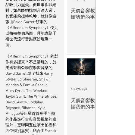
品吸引力盡失。但世事卻非絕
天價音響教
對，如果能夠找到合適人選，
其實能夠扭轉乾坤，就好像這
懂我們的事
張由David Garrett領軍的
《Millennium Symphony》便足
以扭轉整個局面，且能盡顯千
禧世代流行音樂繽紛璀璨一
面。
《Millennium Symphony》的製
作有多認真？不是講玩的，於
美國茱莉亞學院學習音樂的
David Garrett除了找來Harry 
Styles, Ed Sheeran, Shawn 
Mendes & Camila Cabello, 
4 days ago
Miley Cyrus, The Weeknd, 
Taylor Swift, The White Stripes, 
天價音響教
David Guetta, Coldplay, 
懂我們的事
Beyoncé, Rihanna, Kylie 
Minogue等巨星首首炙手可熱
的作品進行古典音樂風格的處
理外，更聯同五位演出拍檔和
四位特別嘉賓，結合由Franck 