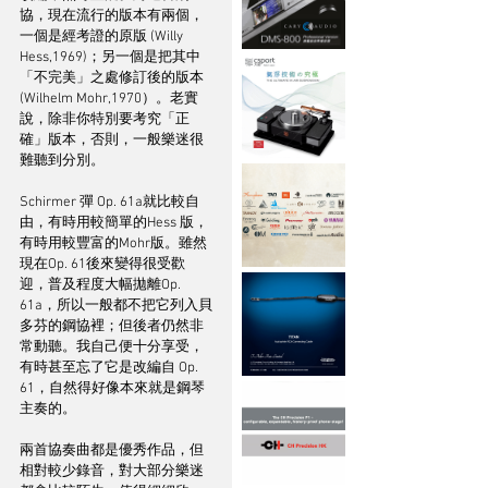
協，現在流行的版本有兩個，
一個是經考證的原版 (Willy 
Hess,1969)；另一個是把其中
「不完美」之處修訂後的版本
(Wilhelm Mohr,1970）。老實
說，除非你特別要考究「正
確」版本，否則，一般樂迷很
難聽到分別。
Schirmer 彈 Op. 61a就比較自
由，有時用較簡單的Hess 版，
有時用較豐富的Mohr版。雖然
現在Op. 61後來變得很受歡
迎，普及程度大幅拋離Op. 
61a，所以一般都不把它列入貝
多芬的鋼協裡；但後者仍然非
常動聽。我自己便十分享受，
有時甚至忘了它是改編自 Op. 
61，自然得好像本來就是鋼琴
主奏的。
兩首協奏曲都是優秀作品，但
相對較少錄音，對大部分樂迷