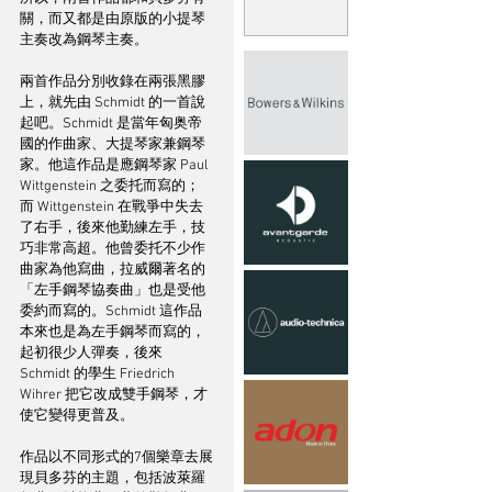
關，而又都是由原版的小提琴
主奏改為鋼琴主奏。
兩首作品分別收錄在兩張黑膠
上，就先由 Schmidt 的一首說
起吧。Schmidt 是當年匈奥帝
國的作曲家、大提琴家兼鋼琴
家。他這作品是應鋼琴家 Paul 
Wittgenstein 之委托而寫的；
而 Wittgenstein 在戰爭中失去
了右手，後來他勤練左手，技
巧非常高超。他曾委托不少作
曲家為他寫曲，拉威爾著名的
「左手鋼琴協奏曲」也是受他
委約而寫的。Schmidt 這作品
本來也是為左手鋼琴而寫的，
起初很少人彈奏，後來 
Schmidt 的學生 Friedrich 
Wihrer 把它改成雙手鋼琴，才
使它變得更普及。
作品以不同形式的7個樂章去展
現貝多芬的主題，包括波萊羅