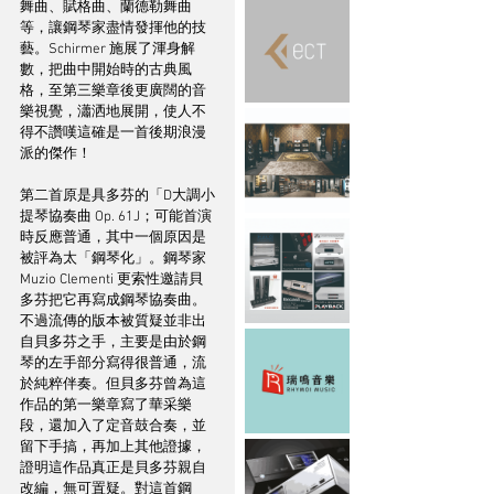
舞曲、賦格曲、蘭德勒舞曲
等，讓鋼琴家盡情發揮他的技
藝。Schirmer 施展了渾身解
數，把曲中開始時的古典風
格，至第三樂章後更廣闊的音
樂視覺，瀟洒地展開，使人不
得不讚嘆這確是一首後期浪漫
派的傑作！
第二首原是具多芬的「D大調小
提琴協奏曲 Op. 61J；可能首演
時反應普通，其中一個原因是
被評為太「鋼琴化」。鋼琴家 
Muzio Clementi 更索性邀請貝
多芬把它再寫成鋼琴協奏曲。
不過流傳的版本被質疑並非出
自貝多芬之手，主要是由於鋼
琴的左手部分寫得很普通，流
於純粹伴奏。但貝多芬曾為這
作品的第一樂章寫了華采樂
段，還加入了定音鼓合奏，並
留下手搞，再加上其他證據，
證明這作品真正是貝多芬親自
改編，無可置疑。對這首鋼