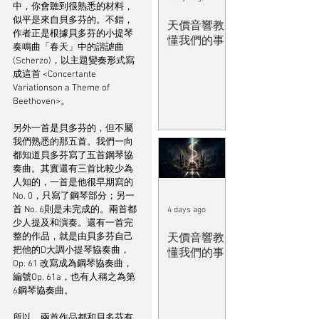
中，你會聽到很熟悉的材料，
似平是來自貝多芬的。不錯，
天價音響教
作者正是根據貝多芬的小提琴
懂我們的事
奏鳴曲「春天」中的諧謔曲
(Scherzo)，以主題變奏形式寫
成這首 <Concertante 
Variationson a Theme of 
Beethoven>。
另外一首是貝多芬的，但不屬
我們熟悉的那五首。我們一向
都知道貝多芬寫了五首鋼琴協
奏曲。其實還有三首比較少為
人知的，一首是他很早期寫的
No. 0，只寫了鋼琴部分；另一
首 No. 6則是未完成的。兩首都
4 days ago
少人提及和演奏。還有一首完
整的作品，就是由貝多芬自己
天價音響教
把他的D大調小提琴協奏曲，
懂我們的事
Op. 61 改寫成為鋼琴協奏曲，
編號Op. 61a，也有人稱之為第
6鋼琴協奏曲。
所以，兩首作品都和貝多芬有