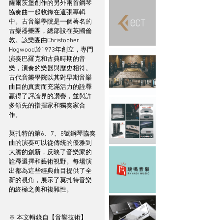
薩爾茨堡創作的另外兩首鋼琴
協奏曲一起收錄在這張專輯
中。古音樂學院是一個著名的
古樂器樂團，總部設在英國倫
敦。該樂團由Christopher 
Hogwood於1973年創立，專門
演奏巴羅克和古典時期的音
樂，演奏的樂器與歷史相符。
古代音樂學院以其對早期音樂
曲目的真實而充滿活力的詮釋
贏得了評論界的讚譽，並與許
多領先的指揮家和獨奏家合
作。 
莫扎特的第6、7、8號鋼琴協奏
曲的演奏可以從傳統的優雅到
大膽的創新，反映了音樂家的
詮釋選擇和藝術視野。每場演
出都為這些經典曲目提供了全
新的視角，展示了莫扎特音樂
的終極之美和複雜性。
※ 本文輯錄自【音響技術】