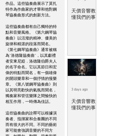
作品。這些協奏曲展示了莫扎
特作為作曲家的才華和他對鋼
天價音響教
琴協奏曲形式的創新方法。
懂我們的事
這些協奏曲都有自己獨特的特
點和音樂風格。《第六鋼琴協
奏曲》以活潑的精神、優美的
旋律和精湛的段落而聞名。
《第七鋼琴協奏曲》通常被稱
為“洛德隆協奏曲”，以其獻禮
者安東尼婭．洛德隆伯爵夫人
的名字命名。它以其節日和宏
偉的特點而聞名，有一個雄偉
的開頭樂章和一個抒情的慢樂
章。《第八號鋼琴協奏曲》則
3 days ago
以其明亮歡快的氣氛而聞名，
獨奏家和管弦樂隊之間愉快的
天價音響教
相互作用，一時傳為佳話。
懂我們的事
這些協奏曲的詮釋可以根據演
奏者、指揮家和合奏團的不同
而有很大的不同。不同的藝術
家可能會強調音樂的不同方