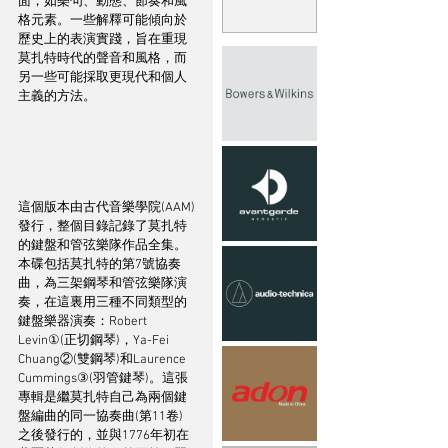
面，如樂句、動態、節奏和風
格元素。一些解釋可能傾向於
歷史上的表演實踐，旨在重現
莫扎特時代的聲音和風格，而
另一些可能採取更現代和個人
主義的方法。
這個版本由古代音樂學院(AAM)
發行，整個目錄記錄了莫扎特
的鍵盤和管弦樂隊作品全集。
本碟包括莫扎特的第7號協奏
曲，為三架鋼琴和管弦樂隊演
奏，在這裏用三種不同類型的
鍵盤樂器演奏：Robert 
Levin①(正切鋼琴)，Ya-Fei 
Chuang②(雙鋼琴)和Laurence 
Cummings③(羽管鍵琴)。這張
專輯是繼莫扎特自己為兩個鍵
盤編曲的同一協奏曲(第11卷)
之後發行的，並與1776年初在