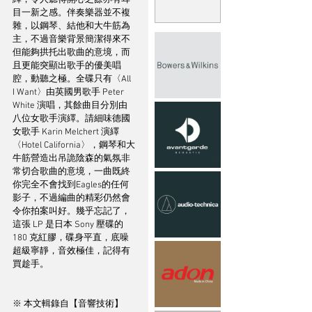
繹，令人聽得開心之餘亦有耳
目一新之感。伴奏樂器並不複
雜，以鋼琴、結他和大牛筋為
主，不過音樂背景簡潔得來不
但能夠拱托出歌曲的意境，而
且更能突顯出歌手的優美唱
腔，動聽之極。全碟只有〈All 
I Want〉由英國男歌手 Peter 
White 演唱，其餘曲目分別由
八位女歌手演繹。請細味德國
女歌手 Karin Melchert 演繹
〈Hotel California〉，鋼琴和大
牛筋營造出吊詭陰森的氣氛非
常切合歌曲的意境，一曲既終
你完全不會找到Eagles的任何
影子，不過編曲的精彩仍然會
令你拍案叫好。幾乎忘記了，
這張 LP 是日本 Sony 壓碟的 
180 克紅膠，碟身平直，底噪
超級寧靜，音效極佳，記得有
買趁手。
※ 本文輯錄自【音響技術】