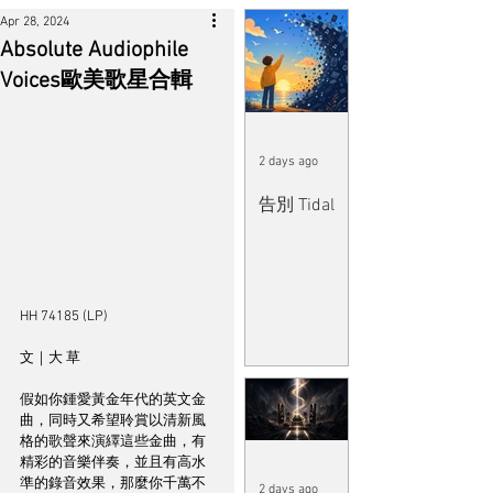
Apr 28, 2024
Absolute Audiophile
Voices歐美歌星合輯
2 days ago
告別 Tidal
HH 74185 (LP)
文｜大 草
假如你鍾愛黃金年代的英文金
曲，同時又希望聆賞以清新風
格的歌聲來演繹這些金曲，有
精彩的音樂伴奏，並且有高水
準的錄音效果，那麼你千萬不
2 days ago