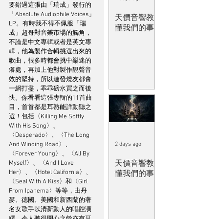
要錯過這張由「瑞成」發行的
「Absolute Audiophile Voices」
天價音響教
LP。有時我不得不佩服「瑞
懂我們的事
成」超哥對音樂市場的觸角，
不論是中文專輯或者是英文專
輯，他為製作合輯挑選出來的
歌曲，很多時都會挑中樂迷的
癢處，再加上他對製作靚聲音
效的堅持，所以連發燒友都會
一網打盡，乖乖磅水買之而後
快。你看看這張專輯的11首曲
目，首首都是耳熟能詳動聽之
選！包括〈Killing Me Softly 
With His Song〉、
〈Desperado〉、〈The Long 
And Winding Road〉、
2 days ago
〈Forever Young〉、〈All By 
天價音響教
Myself〉、〈And I Love 
Her〉、〈Hotel California〉、
懂我們的事
〈Seal With A Kiss〉和〈Girl 
From Ipanema〉等等，由丹
麥、德國、美國和新西蘭的著
名女歌手以清新動人的唱腔演