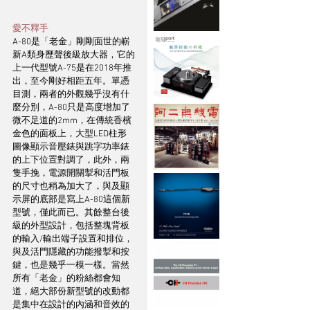
愛不釋手
A-80是「老金」剛剛面世的嶄
新A類身歷聲後級放大器，它的
上一代型號A-75是在2018年推
出，至今剛好相距五年。單憑
目測，兩者的外觀幾乎沒有什
麼分別，A-80只是高度增加了
微不足道的2mm，在傳統香檳
金色的面板上，大型LED柱形
圖像顯示音壓錶與跳字功率錶
的上下位置對調了，此外，兩
隻手挽，電源開關掣和活門板
的尺寸也稍為加大了，與及顯
示屏的底部是寫上A-80這個新
型號，僅此而已。其餘整台後
級的外型設計，包括整塊背板
的輸入/輸出端子設置和排位，
與及活門隱藏的功能撥掣和按
鍵，也是幾乎一模一樣。當然
所有「老金」的粉絲都會知
道，絕大部份新型號的改動都
是集中在設計的內涵和音效的