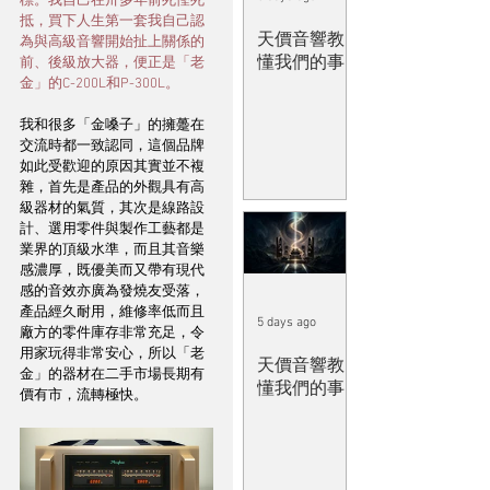
標。我自己在卅多年前死慳死
抵，買下人生第一套我自己認
天價音響教
為與高級音響開始扯上關係的
懂我們的事
前、後級放大器，便正是「老
金」的C-200L和P-300L。
我和很多「金嗓子」的擁躉在
交流時都一致認同，這個品牌
如此受歡迎的原因其實並不複
雜，首先是產品的外觀具有高
級器材的氣質，其次是線路設
計、選用零件與製作工藝都是
業界的頂級水準，而且其音樂
感濃厚，既優美而又帶有現代
感的音效亦廣為發燒友受落，
產品經久耐用，維修率低而且
5 days ago
廠方的零件庫存非常充足，令
用家玩得非常安心，所以「老
天價音響教
金」的器材在二手市場長期有
懂我們的事
價有市，流轉極快。