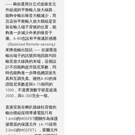
—— 兩份選用分立式低噪音元
件組成的平衡輸入放大線路，
能夠令輸出噪音大幅減少，而
且這份平衡輸入放大模組是安
裝在輸入端子背後的位置，能
夠進一步減少外來的噪音干
擾。A-80也設有平衡遙距感應
（Balanced Remote-sensing）
來降低輸出阻抗 —— 在揚聲器
輸出端子的訊號與地回路均回
輸至放大線路的末端，這個設
計不但能夠提升阻尼系數，同
時也能夠進一步降低總諧波失
真和互調失真。雖然A-80的保
證阻尼系數是與A-75相同的
1000，不過實測數字卻是超過
2000，與A-300完全一樣。
直接安裝在喇叭接線柱背後的
輸出模組採用導通電阻只有
1.6mΩ的MOSFET開關作為保護
揚聲器的保護元件（A-75採用
2.0mΩ的MOSFET），霍爾元件