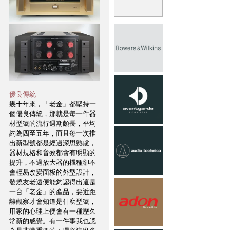
優良傳統
幾十年來，「老金」都堅持一
個優良傳統，那就是每一件器
材型號的流行週期頗長，平均
約為四至五年，而且每一次推
出新型號都是經過深思熟慮，
器材規格和音效都會有明顯的
提升，不過放大器的機種卻不
會輕易改變面板的外型設計，
發燒友老遠便能夠認得出這是
一台「老金」的產品，要近距
離觀察才會知道是什麼型號，
用家的心理上便會有一種歷久
常新的感覺。有一件事我也認