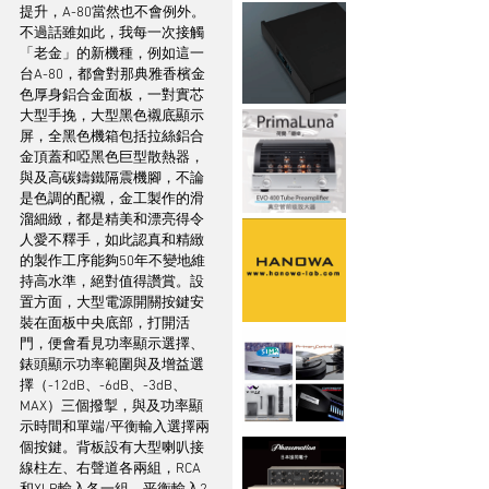
提升，A-80當然也不會例外。
不過話雖如此，我每一次接觸
「老金」的新機種，例如這一
台A-80，都會對那典雅香檳金
色厚身鋁合金面板，一對實芯
大型手挽，大型黑色襯底顯示
屏，全黑色機箱包括拉絲鋁合
金頂蓋和啞黑色巨型散熱器，
與及高碳鑄鐵隔震機腳，不論
是色調的配襯，金工製作的滑
溜細緻，都是精美和漂亮得令
人愛不釋手，如此認真和精緻
的製作工序能夠50年不變地維
持高水準，絕對值得讚賞。設
置方面，大型電源開關按鍵安
裝在面板中央底部，打開活
門，便會看見功率顯示選擇、
錶頭顯示功率範圍與及增益選
擇（-12dB、-6dB、-3dB、
MAX）三個撥掣，與及功率顯
示時間和單端/平衡輸入選擇兩
個按鍵。背板設有大型喇叭接
線柱左、右聲道各兩組，RCA