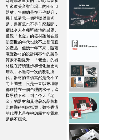
為是非常重要的：環顧這麼多
年來歐美音響市場上的Hi-End
器材，售價總是在不停颷升，
幾十萬港元一個型號舉目皆
是，過百萬也不是什麼新聞，
價錢令人有種堅離地的感覺。
反觀「老金」的器材雖然在最
初面世的年代也說不上是便宜
的產品，但幾十年下來，隨著
電聲器材的設計與零件的製作
質素不斷提升，「老金」的器
材也在持續進步和優化至更高
層次，不過每一次的改朝換
代，器材的售價當然是免不了
向上調整，只是一直以來增幅
都維持在一個合理的水平，這
樣累積下來，到了今天「老
金」的器材和其他著名品牌相
比便顯得相當抵買，難怪香港
的代理老是在抱怨廠方交貨總
是供不應求。