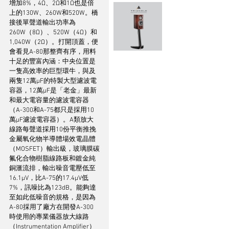
增加8%，4Ω、2Ω和1Ω也是倍
上的130W、260W和520W。橋
接後單聲道輸出功率為
260W（8Ω）、520W（4Ω）和
1,040W（2Ω）。打開頂蓋，便
會看見A-80那整齊有序，用料
十足的豐富內涵：中央位置是
一隻高效率的巨型環牛，與及
兩隻12萬µF的特製大型濾波電
容器，12萬µF是「老金」最新
和最大電容量的濾波電容器
（A-300和A-75都只是採用10
萬µF濾波電容器）。A類放大
線路每聲道採用10份平衡推挽
金屬氧化物半導體場效電晶體
（MOSFET）輸出級，玻璃膜碳
氟化合物樹脂線路板和鍍金純
銅滙流排，輸出噪音電壓低至
16.1µV，比A-75的17.4µV低
7%，訊噪比為123dB。能夠達
至如此低噪音的規格，是因為
A-80採用了廠方在開發A-300
時使用的專業儀器放大線路
（Instrumentation Amplifier）