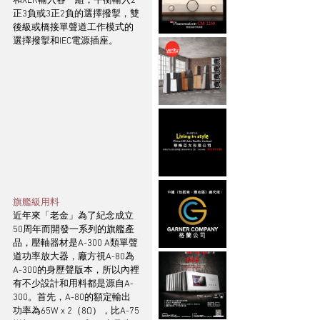
和XLR輸入各一組，平衡輸入2
正3負或3正2負的選擇撥掣，雙
後級或橋接單聲道工作模式的
選擇撥掣和IEC電源插座。
旗艦級用料
近年來「老金」為了紀念成立
50周年而開發一系列的旗艦產
品，壓軸器材是A-300 A類單聲
道功率放大器，廠方視A-80為
A-300的身歷聲版本，所以內裡
有不少設計和用料都是源自A-
300。首先，A-80的額定輸出
功率為65W x 2（8Ω），比A-75