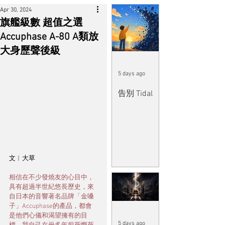
Apr 30, 2024
旗艦級數 超值之選
Accuphase A-80 A類放
大身歷聲後級
5 days ago
告別 Tidal
文︱大草
相信在不少發燒友的心目中，
具有超過半世紀悠長歷史，來
自日本的音響著名品牌「金嗓
子」Accuphase的產品，都會
是他們心儀和渴望擁有的目
5 days ago