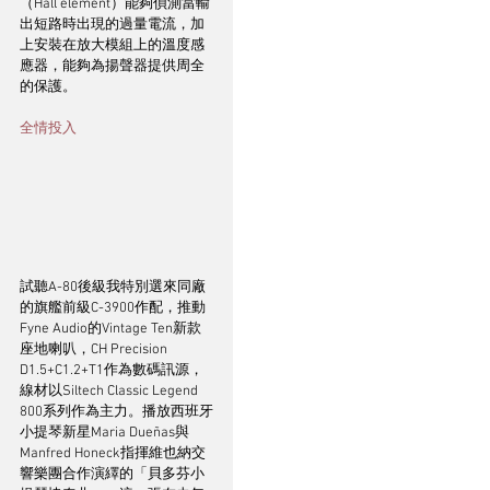
（Hall element）能夠偵測當輸
出短路時出現的過量電流，加
上安裝在放大模組上的溫度感
應器，能夠為揚聲器提供周全
的保護。
全情投入
試聽A-80後級我特別選來同廠
的旗艦前級C-3900作配，推動
Fyne Audio的Vintage Ten新款
座地喇叭，CH Precision 
D1.5+C1.2+T1作為數碼訊源，
線材以Siltech Classic Legend 
800系列作為主力。播放西班牙
小提琴新星Maria Dueñas與
Manfred Honeck指揮維也納交
響樂團合作演繹的「貝多芬小