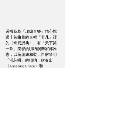
選播我為「瑞鳴音樂」精心挑
選十首曲目的合輯「非凡」裡
的〈奇異恩典〉，有「天下第
一吹」美譽的嗩吶演奏家郭雅
志，以葫蘆絲和裝上自家發明
「活芯咀」的嗩吶，吹奏出
〈Amazing Grace〉和
〈Scotland The Brave〉兩首世
界名曲的雞尾歌，合奏樂器竟
然是美國波士頓一所音樂廳的
超大型管風琴！A-80推動
Vintage Ten 10吋同軸揚聲器，
播出郭雅志以超凡技巧吹奏葫
蘆絲和「活芯咀」嗩吶，這兩
種發音獨特的吹管樂器（特別
是嗩吶）有極強的能量感和辨
識度，不過A-80依然播得唯肖
唯妙，郭雅志吹奏簧片發音的
各種細節與及氣量輕重的拿