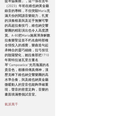
提琴協奏曲」，這一張在去年
（2023）年初在維也納黃金廳
錄音的專輯，不但突顯Maria充
滿天份的閱讀音樂能力，扎實
的演奏根基與及近乎無懈可擊
的高超拉奏技巧，維也納交響
樂團的精彩演出也令人高度讚
賞。A-80把Maria施展渾身解數
拉奏樂聖這首不朽名曲時那種
全情投入的感覺，樂曲造句起
承轉合的靈巧細緻，拉弓按弦
的陰陽變化，她拉奏那把1710
年斯特拉迪瓦里古董名
琴“Camposelice”光亮瑰麗的名
貴音色，都播得傳真傳神，漢
歷克棒下維也納交響樂團的高
水準合奏，與及維也納黃金廳
微暖動人的堂音也能夠準確重
現，聲音的密度足夠，音樂的
畫面填滿整個試音室。
氣派萬千