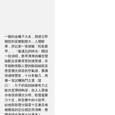
一聽到金嗓子大名，我便立即
聯想到音樂動態大，人聲醇
厚，所以第一張便聽「民歌蔡
琴」，〈被遺忘的時光〉開頭
一段清唱，蔡琴渾厚的嗓音聲
線配合音樂背景的漆黑感，非
常能夠突顯人聲的餘韻細節及
密度層次俱皆的空氣感，重播
得感情豐富，十分有魅力，再
播一首試機熱門之選〈渡
口〉，引子的低頻線條有力之
餘亦是潛得夠深，加入人聲後
亦表現得層次分明，歌聲凝聚
力十足，與音樂中的小提琴、
結他與鼓聲分隔度十足兼且每
種樂器的定位穩定而清晰，整