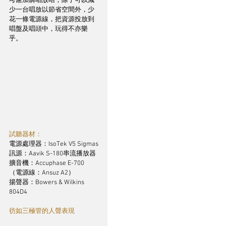
考慮加購唱放咭，除了可以減
少一台唱放以節省空間外，少
花一條電源線，把資源投放到
唱盤及唱頭中，玩得不亦樂
乎。
試聽器材：
電源處理器：IsoTek V5 Sigmas
訊源：Aavik S-180串流播放器
擴音機：Accuphase E-700 
（電源線：Ansuz A2）
揚聲器：Bowers & Wilkins 
804D4
彷如三極管的人聲表現 