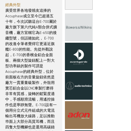
經典外型 
廣受世界各地發燒友追捧的
Accuphase成立至今已超過五
十年，今次試聽這台E-700屬於
廠方旗下第六代純A類合併式擴
音機，廠方宣稱它為E-650的後
繼型號，但話雖如此， E-700
的改進令筆者覺得它更逼近旗
艦E-800的性能。先從外觀說
起，E-700的香檳金鋁合金面
板、兩個大型旋鈕配上一對大
型功率錶的製作可謂是
Accuphase的經典外型，位於
前面板右方的音量旋鈕依然是
廠方一貫重量級製作，外殼用
實芯鋁合金以CNC車製打磨得
非常有質感，旋轉的鬆緊度適
中，手感順滑流暢，用遙控操
作也是寧靜無聲。E-700設有一
個用分立式元件組成的大電流
輸出耳機放大線路，足以推動
巿面上大部分高質耳機，而且
四隻大型機腳也是選用高碳鑄