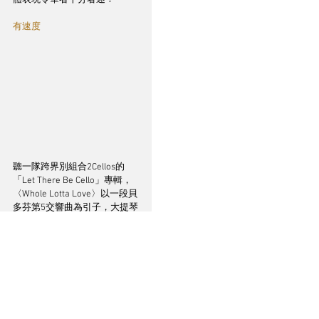
體表現令筆者十分著迷！
有速度
聽一隊跨界別組合2Cellos的
「Let There Be Cello」專輯，
〈Whole Lotta Love〉以一段貝
多芬第5交響曲為引子，大提琴
的份量、形態皆非常滿
意， Luka Šulić and Stjepan 
Hauser 運弓擦弦的微動態以至
弱音細節亦能夠清晰捕捉，進
入改編自Led Zeppelin的主旋
律，動態之大與及音效的流暢
度俱佳，配合強勁有力的低頻
托起整個節奏感，筆者聽得非