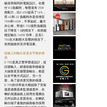
級採用相同的電路設計。在應
付 8 Ω負載時，每聲道有 35W
推動力，比E-650提高了16%，
而 4Ω和 2Ω 負載時亦是倍增至
70W和140W，不單如此，廠方
亦公佈，即使E-700面對負載阻
抗下降至 1 Ω的情況下，依然能
穩定輸出 160W 功率，足見E-
700在大動態大音壓的情況下，
依然能維持充沛電流量。 
從輸入到輸出皆是全平衡的佈
局
E-700是真正雙單聲道設計，從
訊號輸入，經過前級和後級放
大線路直至揚聲器輸出，都是
以全平衡方式設計。另一方
面，為了提供更完善的保護，
E-700的功率放大模組除了安裝
溫度感應器來監測溫度外，在
喇叭保護線路上採用光電耦合
元件以防止音質劣化，在喇叭
輸出端子連接的線路板亦採用