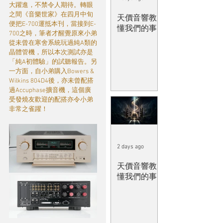
大躍進，不禁令人期待。轉眼
之間《音樂世家》在四月中旬
天價音響教
便把E-700運抵本刊，當接到E-
懂我們的事
700之時，筆者才醒覺原來小弟
從未曾在寒舍系統玩過純A類的
晶體管機，所以本次測試亦是
「純A初體驗」的試聽報告。另
一方面，自小弟購入Bowers & 
Wilkins 804D4後，亦未曾配搭
過Accuphase擴音機，這個廣
受發燒友歡迎的配搭亦令小弟
非常之雀躍！  
2 days ago
天價音響教
懂我們的事