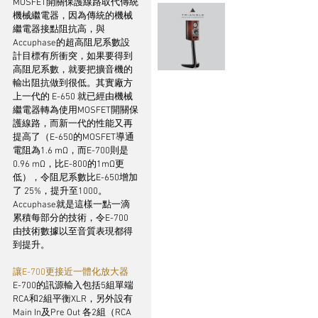
MOSFET開關保護線路取代傳統
機械繼電器，因為傳統的機械
繼電器接點阻抗高，與
Accuphase的超高阻尼系數設
計目標有所衝突，如果要得到
高阻尼系數，就要把擴音機的
輸出阻抗做到很低。其實廠方
上一代的 E-650 就已經由機械
繼電器轉為使用MOSFET開關保
護線路，而新一代的性能又再
提高了（E-650的MOSFET導通
電阻為1.6 mΩ，而E-700則是
0.96 mΩ，比E-800的1mΩ更
低），令阻尼系數比E-650增加
了 25%，提升至1000。
Accuphase就是這樣一點一滴
累積每部分的技術，令E-700 
由技術數據以至音質表現都得
到提升。 
讓E-700更接近一體化放大器
E-700的訊源輸入包括5組單端
RCA和2組平衡XLR，另外設有
Main In及Pre Out 各2組（RCA