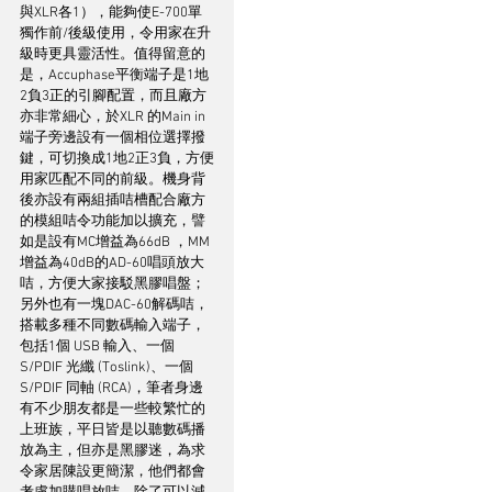
與XLR各1），能夠使E-700單
獨作前/後級使用，令用家在升
級時更具靈活性。值得留意的
是，Accuphase平衡端子是1地
2負3正的引腳配置，而且廠方
亦非常細心，於XLR 的Main in
端子旁邊設有一個相位選擇撥
鍵，可切換成1地2正3負，方便
用家匹配不同的前級。機身背
後亦設有兩組插咭槽配合廠方
的模組咭令功能加以擴充，譬
如是設有MC增益為66dB ，MM
增益為40dB的AD-60唱頭放大
咭，方便大家接駁黑膠唱盤；
另外也有一塊DAC-60解碼咭，
搭載多種不同數碼輸入端子，
包括1個 USB 輸入、一個 
S/PDIF 光纖 (Toslink)、一個 
S/PDIF 同軸 (RCA)，筆者身邊
有不少朋友都是一些較繁忙的
上班族，平日皆是以聽數碼播
放為主，但亦是黑膠迷，為求
令家居陳設更簡潔，他們都會