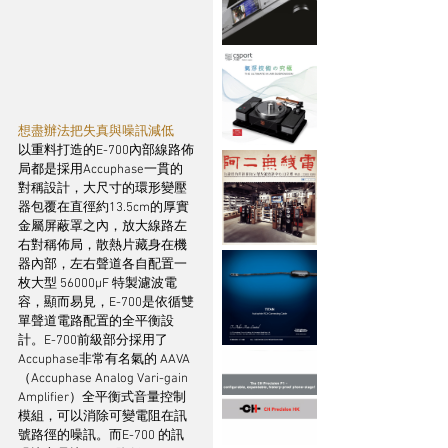
想盡辦法把失真與噪訊減低
以重料打造的E-700內部線路佈
局都是採用Accuphase一貫的
對稱設計，大尺寸的環形變壓
器包覆在直徑約13.5cm的厚實
金屬屏蔽罩之內，放大線路左
右對稱佈局，散熱片藏身在機
器內部，左右聲道各自配置一
枚大型 56000μF 特製濾波電
容，顯而易見，E-700是依循雙
單聲道電路配置的全平衡設
計。E-700前級部分採用了
Accuphase非常有名氣的 AAVA 
（Accuphase Analog Vari-gain 
Amplifier）全平衡式音量控制
模組，可以消除可變電阻在訊
號路徑的噪訊。而E-700 的訊