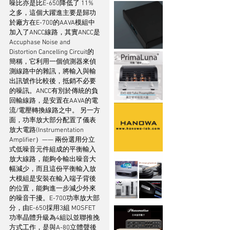
噪比亦是比E-650降低了 11% 
之多，這個大躍進主要是歸功
於廠方在E-700的AAVA模組中
加入了ANCC線路，其實ANCC是
Accuphase Noise and 
Distortion Cancelling Circuit的
簡稱，它利用一個偵測器來偵
測線路中的雜訊，將輸入與輸
出訊號作比較後，抵銷不必要
的噪訊。ANCC有別於傳統的負
回輸線路，是安置在AAVA的電
流/電壓轉換線路之中。 另一方
面，功率放大部分配置了儀表
放大電路(Instrumentation 
Amplifier）—— 兩份選用分立
式低噪音元件組成的平衡輸入
放大線路，能夠令輸出噪音大
幅減少，而且這份平衡輸入放
大模組是安裝在輸入端子背後
的位置，能夠進一步減少外來
的噪音干擾。E-700功率放大部
分，由E-650採用3組 MOSFET 
功率晶體升級為4組以並聯推挽
方式工作，是與A-80立體聲後