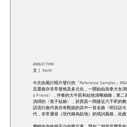
AM6017HM
文｜ Keith
今次由風行唱片發行的「Reference Sampler
且選曲亦非常發燒及多元化，一開始由加拿大女演唱家 Marc
a Friend〉，伴奏的大牛筋和結他清晰細緻，
演繹的〈笛子姑娘〉，於西貢一間接近六千呎的教
語流行曲代表亦有甄妮的其中一首名曲〈明日話今
代，非常通俗（現代稱為貼地）的填詞風格，此曲更
專輯中亦收錄不少中樂元素，譬如二胡堂音豐富的