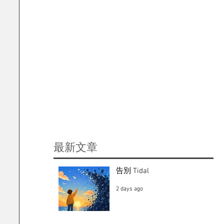
​最新文章
告別 Tidal
2 days ago