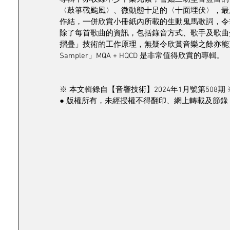
〈鼓箏戰颱風〉、微動態十足的〈十面埋伏〉，最
作結，一併欣賞小冊紙內所載的生動鬼馬歌詞，令
除了每首歌曲的資訊，包括錄音方式、歌手及歌曲介紹
摺疊」技術的工作原理，無疑令欣賞音樂之餘亦能充實知識。
Sampler」MQA + HQCD 是非常值得欣賞的專輯。
※ 本文輯錄自【音響技術】2024年1月號第508期 
● 版權所有，未經授權不得翻印、網上轉載及節錄 