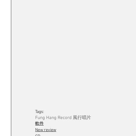
Tags:
Fung Hang Record 風行唱片
軟件
New review