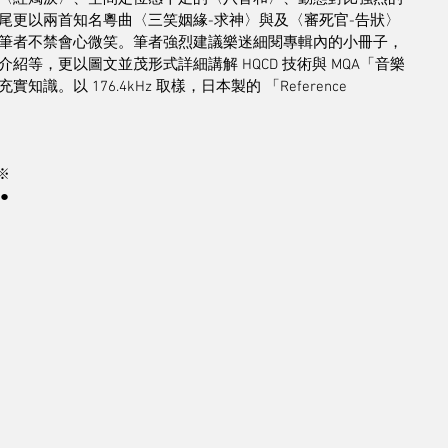
尾更以兩首知名粵曲〈三笑姻緣-求神〉與及〈審死官-告狀〉
筆者不禁會心微笑。筆者強烈建議樂迷細閱專輯內的小冊子，
等，更以圖文並茂形式詳細講解 HQCD 技術與 MQA「音樂
以 176.4kHz 取樣，日本製的 「Reference 
※
●