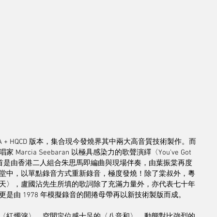
」MQA + HQCD 版本，集合現今發燒界其中兩大高音質技術製作。而
ia Seebaran 以極具感染力的歌聲演繹〈You’ve Got 
第二首是由香港二人組合朱思馬即編曲與現場伴奏，由葉振棠再度
堂中，以單點錄音方式重新錄音，極度發燒！除了棠叔外，粵
天〉，盧國沾先生所填的歌詞除了充滿力量外，亦代表七十年
是由 1978 年模擬錄音的開捲母帶再以新技術製版而成。
〈紅燭淚〉、空間定位感十足的〈八音和〉、動態對比強烈的