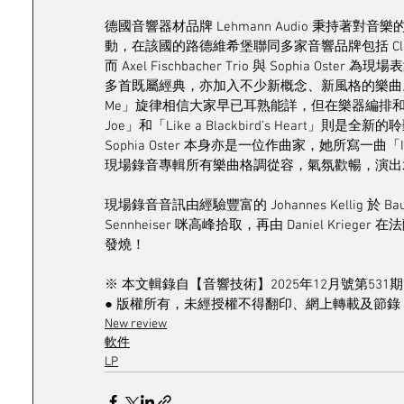
德國音響器材品牌 Lehmann Audio 秉持著對音樂
動，在該國的路德維希堡聯同多家音響品牌包括 Clearaudio
而 Axel Fischbacher Trio 與 Sophi
多首既屬經典，亦加入不少新概念、新風格的樂曲。名曲如「Aut
Me」旋律相信大家早已耳熟能詳，但在樂器編排和演奏
Joe」和「Like a Blackbird’s Heart」則
Sophia Oster 本身亦是一位作曲家，她所寫一曲「
現場錄音專輯所有樂曲格調從容，氣氛歡暢，演出
現場錄音音訊由經驗豐富的 Johannes Kellig 於 Baue
Sennheiser 咪高峰拾取，再由 Daniel K
發燒！
※ 本文輯錄自【音響技術】2025年12月號第531期
● 版權所有，未經授權不得翻印、網上轉載及節錄 
New review
軟件
LP