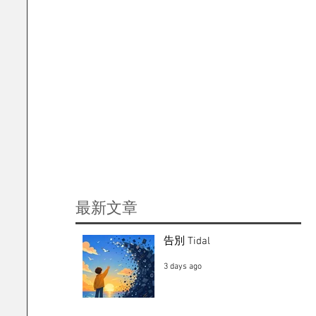
​最新文章
告別 Tidal
3 days ago