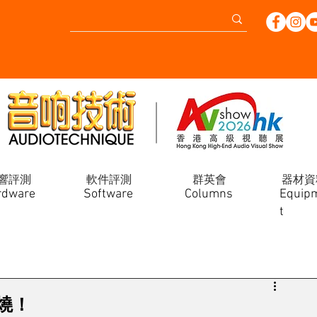
響評測
軟件評測
群英會
器材資
rdware
Software
Columns
Equip
t
燒！