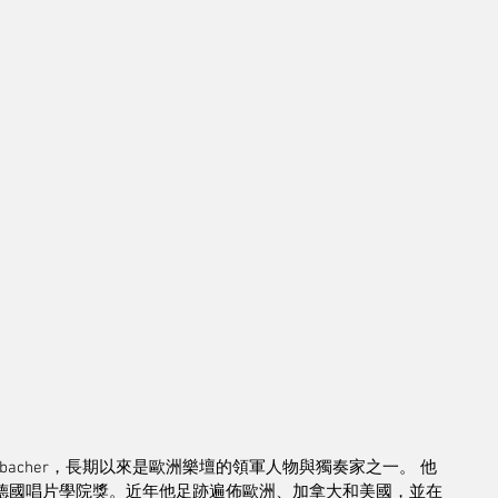
ischbacher，長期以來是歐洲樂壇的領軍人物與獨奏家之一。 他
已獲德國唱片學院獎。近年他足跡遍佈歐洲、加拿大和美國，並在