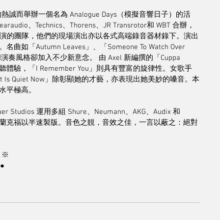
的熱誠而舉辦一個名為 Analogue Days（模擬音響日子）的活
、Technics、Thorens、JR Transrotor和 WBT 合辦，
a Oster 為現場表演的團隊，他們的現場演出亦以各式高端錄音器材錄下。演出
umn Leaves」、「Someone To Watch Over 
風格卻加入不少新意念。 由 Axel 新編撰的「Cuppa 
是全新的聆聽體驗，「I Remember You」則具有豐富的旋律性。女歌手 
It Is Quiet Now」除彰顯她的才藝，亦表現出她美妙的嗓音。本
水平極高。
r Studios 運用多組 Shure、Neumann、AKG、Audix 和 
rieger 在法蘭克福以半速製版。音色之靚，音效之佳，一言以蔽之：絕對
 ※
●