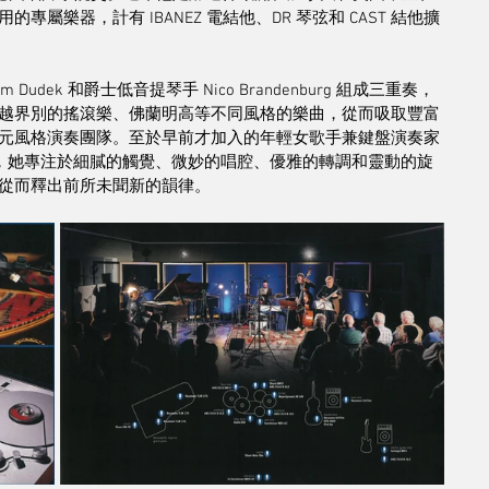
樂器，計有 IBANEZ 電結他、DR 琴弦和 CAST 結他擴
im Dudek 和爵士低音提琴手 Nico Brandenburg 組成三重奏，
越界別的搖滾樂、佛蘭明高等不同風格的樂曲，從而吸取豐富
元風格演奏團隊。至於早前才加入的年輕女歌手兼鍵盤演奏家 
人之一，她專注於細膩的觸覺、微妙的唱腔、優雅的轉調和靈動的旋
從而釋出前所未聞新的韻律。