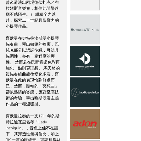
曾來港演出兩場德伏扎克／布
拉姆斯音樂會，相信此間樂迷
應不感陌生。） 繼續全力以
赴，探索二十世紀具影響力的
小提琴作品。
齊默曼在史特拉汶斯基小提琴
協奏曲，釋出敏銳的輪廓，巴
托克部分以語調準繩，弓法具
協調性，亦有一定程度的彈
性。 然而若在民間音樂色彩再
強化一點則更理想。 馬天努的
複協奏組曲韻律變化多端，齊
默曼在此的表現恰到好處而
已，然而，壓軸的「冥想曲」
卻以熱情的姿態，應對至高技
術的考驗，釋出晚期浪漫主義
作品的一種溫暖感。
齊默曼拉奏的一支1711年的斯
特拉迪瓦里名琴「Lady 
Inchiquin」，音色上佳不在話
下，其穿透性無與倫比，加上
BIS一貫的靚錄音，可謂相得益