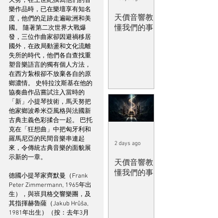
天努，在上世紀撰寫他們的音
樂作品時，已在樂壇享有知名
天價音響教
度，他們的足跡走遍歐洲和美
懂我們的事
國。 隨著第二次世界大戰爆
發，三位作曲家卻因避禍移居
國外，在政局動盪和文化流離
失所的時代，他們各自查找重
塑音樂語言的獨有個人方法，
在西方紮根卻不放棄各自的原
鄉濃情。 史特拉汶斯基在他的
協奏曲作品嘗試注入當時的
「新」小提琴技術，馬天努把
他家鄉波希米亞風格與法國新
古典主義色彩揉合一起。 巴托
克在「狂想曲」中把匈牙利和
羅馬尼亞的民間音樂串連起
2 days ago
來，令傳統古典音樂的面貌展
示新的一章。
天價音響教
懂我們的事
德國小提琴家齊默曼（Frank 
Peter Zimmermann, 1965年出
生），與班貝格交響樂團，及
其指揮赫魯薩（Jakub Hrůša, 
1981年出生）（按：去年3月