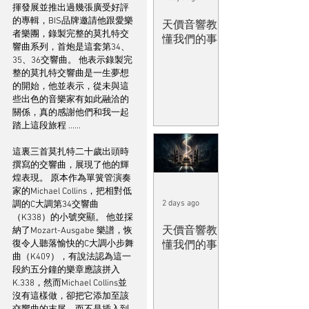
揮發展並推出過幾張廣受好評
的專輯，BIS品牌邀請他跟愛樂
天價音響教
者樂團，錄製完整的莫扎特交
懂我們的事
響曲系列，首炮是這套第34、
35、36交響曲。 他表示錄製完
整的莫扎特交響曲是一生夢想
的開始，他並表示，從未與這
些出色的音樂家有如此融洽的
關係，真的感謝他們和我一起
踏上這段旅程 ......
這裏三首莫扎特二十歲出頭時
撰寫的交響曲，展現了他的輝
煌表現。 原本作為單簧管演奏
家的Michael Collins，把相對低
2 days ago
調的C大調第34交響曲
（K338）的小號突顯。 他並採
天價音響教
納了Mozart-Ausgabe 樂譜，恢
懂我們的事
復令人聽落愉快的C大調小步舞
曲（K409），有說法認為這一
段約五分鐘的樂章應該拼入
K.338，然而Michael Collins並
沒有這樣做，卻把它添加至該