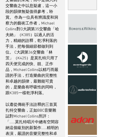
交響曲的末尾，而不是插入到
交響曲之中以息疑慮，這一小
段的韻律無疑值得參考，聆
賞。 作為一位具有辨識度和洞
察力的藝術工作者，Michael 
Collins對D大調第35交響曲「哈
夫納」（K385）以過人的活
力，精細的詮釋，乾凈利落的
手法，把每個細節都做到到
位。 C大調第36交響曲「林
茨」（K425）是莫扎特只用了
四天便完成的快、靚、正作
品，Michael Collins以精巧而嚴
謹的手法，打造樂曲的完整性
和卓越的韻律，最難能可貴
的，是樂曲有呼吸性的同時，
跟K385一樣乾淨利落。
以遵從傳統手法詮釋的三首莫
扎特交響曲，正如BBC音樂雜
誌對Michael Collins所評：
「......莫扎特唱片中總有空間容
納這個級別的新製作......精明的
表演，嚴謹的音樂完整性和卓