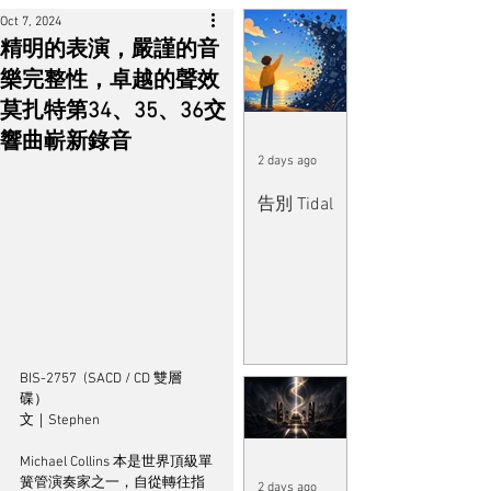
Oct 7, 2024
精明的表演，嚴謹的音
樂完整性，卓越的聲效
莫扎特第34、35、36交
響曲嶄新錄音
2 days ago
告別 Tidal
BIS-2757  (SACD / CD 雙層
碟）	
文｜Stephen
Michael Collins 本是世界頂級單
簧管演奏家之一，自從轉往指
2 days ago