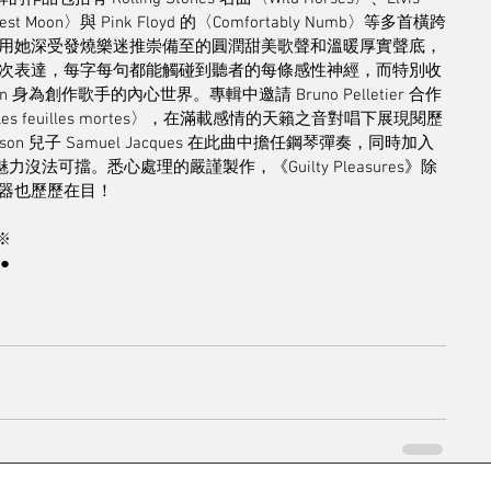
arvest Moon〉與 Pink Floyd 的〈Comfortably Numb〉等多首橫跨
用她深受發燒樂迷推崇備至的圓潤甜美歌聲和溫暖厚實聲底，
次表達，每字每句都能觸碰到聽者的每條感性神經，而特別收
 身為創作歌手的內心世界。專輯中邀請 Bruno Pelletier 合作
Les feuilles mortes〉，在滿載感情的天籟之音對唱下展現閱歷
n 兒子 Samuel Jacques 在此曲中擔任鋼琴彈奏，同時加入 
力沒法可擋。悉心處理的嚴謹製作，《Guilty Pleasures》除
器也歷歷在目！
※
●