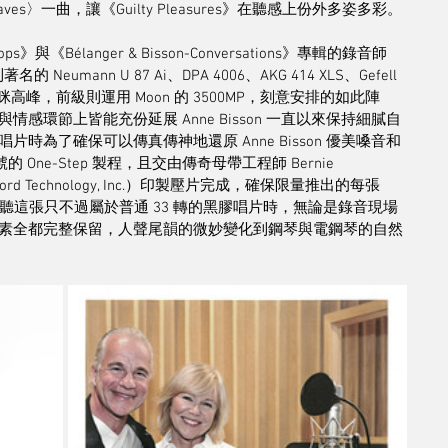
 Leaves〉一曲，讓《Guilty Pleasures》在聽感上份外多姿多彩。
eetops》與《Bélanger & Bisson-Conversations》專輯的錄音師 
的 Neumann U 87 Ai、DPA 4006、AKG 414 XLS、Gefell 
kII 等經典咪高峰，前級則運用 Moon 的 3500MP，刻意安排的如此陣
環節上皆能充份延展 Anne Bisson 一直以來保持細膩自
為了確保可以傳真傳神地還原 Anne Bisson 優美嗓音和
One-Step 製程，且交由傳奇母帶工程師 Bernie 
rd Technology, Inc.）印製壓片完成，確保限量推出的每張
。難怪聆聽這張只不過屬於普通 33 轉的黑膠唱片時，無論是錄音現場
素全都完整保留，人聲尾韻的微妙變化到鋼琴與電鋼琴的自然