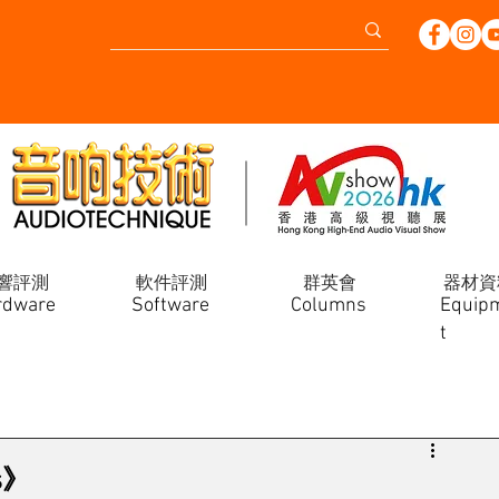
響評測
軟件評測
群英會
器材資
rdware
Software
Columns
Equip
t
es》