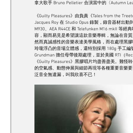
拿大歌手 Bruno Pelletier 合演當中的〈Autumn
《Guilty Pleasures》由負責《Tales from the Tr
Jacques Roy 在 Studio Opus 錄製，錄音器材出動到著名
M930、AEA R44CE 和 Telefunken M16 m
容，顯而易見是希望讓這款音樂專輯，無論在音質與情感
然而真誠感性的音樂表達美學風格，而在處理黑膠唱片時
玲瓏浮凸的音場立體感，還特別採用 180g 手工編號的 
Grundman 擔任母帶後期處理，並於美國 RTI（Reco
《Guilty Pleasures》黑膠唱片均盡善盡美
的空氣感、動態伸展與細節再現等各種重要音樂要
泛音全無遺漏，叫我欣喜不已！