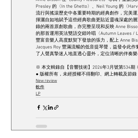
Presley 的〈In the Ghetto〉、Neil Young 的〈H
流行與搖滾歷史中各重要時期的經典創作，完美運
揮灑自如地賦予這些經典歌曲更貼近靈魂深處的層
錄的兩首原創歌曲，亦完整呈現和反映 Anne Bisson
的那首運用英法雙語交錯吟唱〈Autumn Leaves / 
豐富音樂人高度默契下發放的張力，配上 Anne Bisso
Jacques Roy 豐滿流暢的低音提琴聲，益發令此作魅
了人聲真摯迷人地直透心靈外，定位清晰的伴奏樂
※ 本文輯錄自【音響技術】2026年3月號第534期 
● 版權所有，未經授權不得翻印、網上轉載及節錄 
New review
軟件
LP