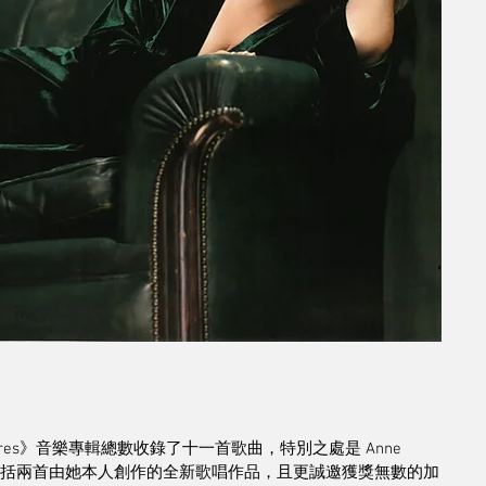
 Pleasures》音樂專輯總數收錄了十一首歌曲，特別之處是 Anne 
，還包括兩首由她本人創作的全新歌唱作品，且更誠邀獲獎無數的加