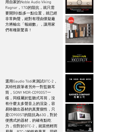
用自家的Noble Audio Viking 
Ragnar，17Ω的阻抗，就只需
要開到8點多一點位置，就已經
非常夠聲，絕對有理由懷疑廠
方將輸出「報細數」，讓用家
們有種新驚喜！
選用Gaudio Tödi來測試BTC-2，
其特性跟筆者另外一對監聽耳
筒，SONY MDR-CD900ST一
樣，同樣屬於監聽式耳筒，沒
有什麼太多聲音上的渲染，容
易聆聽出器材的真實個性，只
是CD900ST的阻抗為63Ω，對於
便携式的器材，的確有點吃
力，但對於BTC-2，就當然輕而
易舉。BTC-2的性格率直，同樣