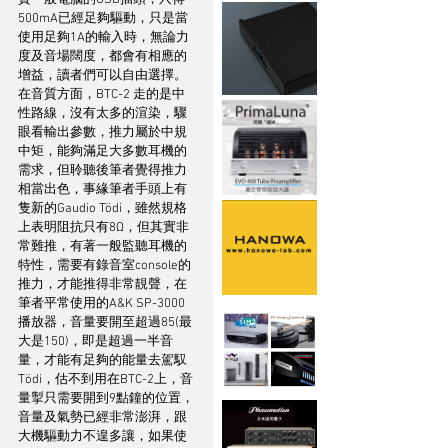
500mA已經足夠驅動，只是當
使用足夠1A的輸入時，無論力
度及音場闊度，都會有相應的
增益，讀者們可以自由選擇。
在音質方面，BTC-2 走的是中
性路線，沒有太多的渲染，驟
眼看輸出參數，推力屬於中規
中矩，能夠滿足大多數耳機的
需求，但聆聽後筆者覺得推力
相當出色，事緣筆者手頭上有
隻新的Gaudio Tödi，雖然規格
上表明阻抗只有8Ω，但其實非
常難推，有著一般監聽耳機的
特性，需要有錄音室console的
推力，才能推得非常靚聲，在
筆者平常使用的A&K SP-3000
播放器，音量要開至超過85(最
大是150)，即是超過一半音
量，才能有足夠的能量去駕馭
Tödi，估不到用在BTC-2上，音
量掣只需要開到9點鐘的位置，
音量及氣勢已經非常澎湃，跟
大機驅動力不遑多讓，如果使