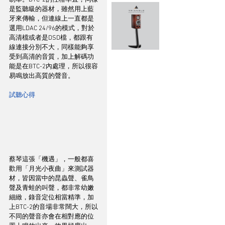
是監聽級的器材，雖然用上藍
牙來傳輸，但連線上一直都是
選用LDAC 24/96的模式，對於
高清檔或者是DSD檔，都跟有
線連接分別不大，同樣能夠享
受到高清的音質，加上解碼功
能是在BTC-2內處理，所以很容
易鳴放出高質的聲音。
試聽心得
蔡琴這張「機遇」，一般都喜
歡用「月光小夜曲」來測試器
材，皆因當中的昆蟲聲、雀鳥
聲及青蛙的叫聲，都非常幼嫩
細緻，錄音定位相當精準，加
上BTC-2的音場非常闊大，所以
不同的聲音亦會在相對應的位