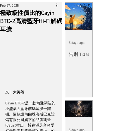
Feb 27, 2025
極致級性價比的Cayin
BTC-2高清藍牙Hi-Fi解碼
耳擴
5 days ago
告別 Tidal
文｜大英雄
Cayin BTC-2是一款備受關注的
小型桌面藍牙解碼耳擴一體
機。這款設備由珠海斯巴克設
備有限公司旗下的品牌凱音
(Cayin)推出，旨在滿足音頻愛
5 days ago