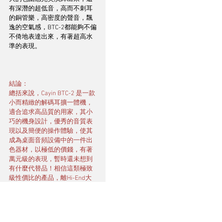
有深潛的超低音，高而不刺耳
的銅管樂，高密度的聲音，飄
逸的空氣感，BTC-2都能夠不偏
不倚地表達出來，有著超高水
準的表現。
結論：
總括來說，Cayin BTC-2 是一款
小而精緻的解碼耳擴一體機，
適合追求高品質的用家，其小
巧的機身設計，優秀的音質表
現以及簡便的操作體驗，使其
成為桌面音頻設備中的一件出
色器材，以極低的價錢，有著
萬元級的表現，暫時還未想到
有什麼代替品！相信這類極致
級性價比的產品，離Hi-End大
眾化不遠矣。BTC-2在9月尾上
市，本文出稿之時，相信應該
已經有不少發燒友在聆聽當中
了！