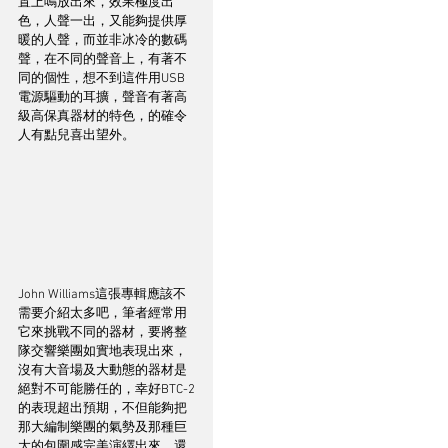
置上鳴放出來，效果極度出
色，人聲一出，又能夠提供厚
暖的人聲，而並非冰冷的數碼
聲，在不同的聲音上，有著不
同的個性，想不到這件用USB
電源驅動的耳擴，聲音有著高
級高保真器材的特色，的確令
人有點兒喜出望外。
John Williams這張專輯應該不
需要介紹太多吧，筆者經常用
它來挑戰不同的器材，要將整
隊交響樂團如實地表現出來，
沒有大音場及大動態的器材是
絕對不可能勝任的，幸好BTC-2
的表現超出預期，不但能夠把
那大編制樂團的氣勢及那種巨
大的包圍感完美演繹出來，還