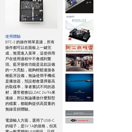
使用體驗
BTC-2 的操作簡單直接，所有
操作都可以在面板上一鍵完
成，無需進入菜單，這使得用
戶在使用過程中不會感到繁
瑣。藍牙接收功能是這款設備
的一大亮點，能夠輕鬆連接各
種藍牙設備，無論使用手機或
是播放器，預設都會選擇最高
的取樣率，筆者嘗試不同的器
材，通常都會以LDAC 24/96來
連線，所以無論播放什麼類型
的檔案，都能夠提供高質量的
無線音頻體驗。
電源輸入方面，選用了USB-C
的端子，是5V 1A的規格，但其
實一般電腦的USB插頭，只得