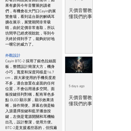
好者對高品質音頻的需求，如
果有參與今年音響展的讀者
天價音響教
們，有機會在大門口Cayin的展
懂我們的事
覽會場，看到這台新的解碼耳
擴在展示，展覽期間非常吸
睛，由於定價非常進取，所以
坊間早已經虎視眈眈，等到今
天終於得到手了，能夠好好地
一嚐它的威力了。
外觀設計
Cayin BTC-2 採用了銀色拉絲面
板，整體設計簡潔大方，機身
小巧，寬度和深度同樣是16.7 
cm，跟大家使用的手機長度差
不多，適合放置在桌面的任何
5 days ago
位置，不會佔用過多空間。面
板按鍵排列對稱，配有單色多
天價音響教
點 OLED 顯示屏，顯示效果清
懂我們的事
晰，操作簡便。屏幕右側是輸
入源選擇按鍵和藍牙播放按
鍵，左側是電源開關和耳機輸
出孔，設計整潔，使用方便。
BTC-2是支援遙控器的，但找遍