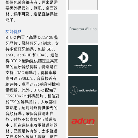
整個包裝盒都沒有，原來是需
要另外購買的，算吧，桌面器
材，觸手可及，還是直接操控
罷了。
功能特點
BTC-2 內置了高通 QCC5125 藍
牙晶片，屬於藍牙5.1制式，支
持多種藍牙編碼，包括 SBC、
aptX、aptX-HD 和 LDAC。這使
得 BTC-2 能夠提供穩定且高質
量的藍牙音頻傳輸，特別是在
支持 LDAC 編碼時，傳輸率最
高可達 990kb/s，音質接近有
線連接，處理24/96的音頻檔相
當輕鬆。此外，BTC-2 配備了 
ES9018K2M 解碼晶片，相信對
於ESS的解碼晶片，大眾都相
當熟悉，絕對能夠提供優秀的
音頻解碼，確保音質清晰自
然，雖然不如高端的 8聲道版
本，但在這款主攻兩聲道的器
材，已經足夠有餘，太多聲道
又要多餘的線路去調整，反而