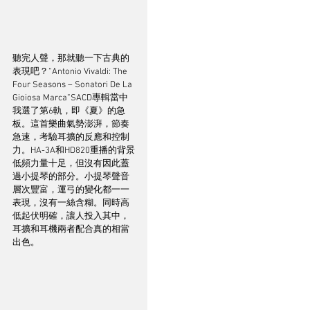
聽完人聲，那就聽一下古典的
表現吧？“Antonio Vivaldi: The 
Four Seasons – Sonatori De La 
Gioiosa Marca”SACD專輯當中
我選了第6軌，即《夏》的急
板。這首樂曲氣勢澎湃，節奏
急速，考驗耳擴的反應和控制
力。HA-3A和HD820重播的背景
低頻力量十足，但沒有因此蓋
過小提琴的部分。小提琴聲音
層次豐富，運弓的變化都一一
表現，沒有一絲含糊。同時高
低起伏明確，讓人投入其中，
耳擴和耳機兩者配合真的相當
出色。