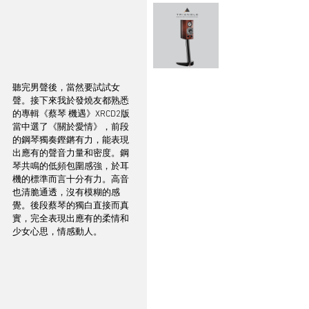
聽完男聲後，當然要試試女
聲。接下來我於發燒友都熟悉
的專輯《蔡琴 機遇》XRCD2版
當中選了《關於愛情》，前段
的鋼琴獨奏鏗鏘有力，能表現
出應有的聲音力量和密度。鋼
琴共鳴的低頻包圍感強，於耳
機的標準而言十分有力。高音
也清脆通透，沒有模糊的感
覺。後段蔡琴的獨白直接而真
實，完全表現出應有的柔情和
少女心思，情感動人。