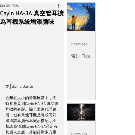
Oct 30, 2024
Cayin HA-3A 真空管耳擴
為耳機系統增添膽味
2 days ago
告別 Tidal
文│Bomb Dance
近年在大小的音響展當中，不
時都會見到Cayin HA-3A 真空管
耳擴的身影。除了因為代理參
展，也有其他耳機品牌或同好
選擇該耳擴作為演示搭配，不
禁讓我猜測Cayin HA-3A必定有
其過人之處，才能得到多方重
2 days ago