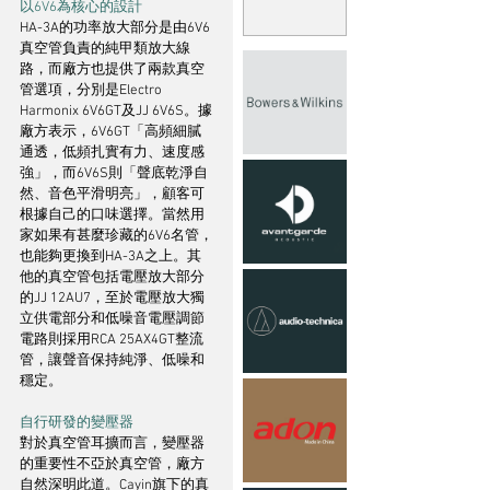
以6V6為核心的設計
HA-3A的功率放大部分是由6V6
真空管負責的純甲類放大線
路，而廠方也提供了兩款真空
管選項，分別是Electro 
Harmonix 6V6GT及JJ 6V6S。據
廠方表示，6V6GT「高頻細膩
通透，低頻扎實有力、速度感
強」，而6V6S則「聲底乾淨自
然、音色平滑明亮」，顧客可
根據自己的口味選擇。當然用
家如果有甚麼珍藏的6V6名管，
也能夠更換到HA-3A之上。其
他的真空管包括電壓放大部分
的JJ 12AU7，至於電壓放大獨
立供電部分和低噪音電壓調節
電路則採用RCA 25AX4GT整流
管，讓聲音保持純淨、低噪和
穩定。
自行研發的變壓器
對於真空管耳擴而言，變壓器
的重要性不亞於真空管，廠方
自然深明此道。Cayin旗下的真