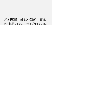
來到尾聲，那就不妨來一首流
行曲吧？Dire Straits的“Private 
Investigation”也是發燒友的最
愛，HA-3A再次表現出低頻強
勁的包圍感，難得的是低頻不
單密度高，同時層次分明，官
能刺激十足。結他的聲音頗為
突出，聲音十分有立體感，感
覺像真。人聲也相當清楚，明
顯聽出後製的回音效果，可見
組合分析力強勁。