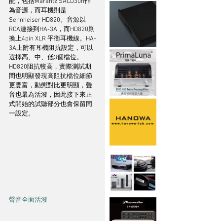
配，包括Marantz SACD30n作
為音源，而耳機則是
Sennheiser HD820。音源以
RCA連接到HA-3A，而HD820則
換上4pin XLR 平衡耳機線。HA-
3A上附有耳機阻抗設定，可以
選擇高、中、低3個檔位。
HD820阻抗較高，實際測試期
間也明顯發現高阻抗檔位細節
更豐富，動態對比更明顯，聲
音也最為活潑，因此接下來正
式開始的試聽部分也會保留同
一設定。
聲音全面活潑