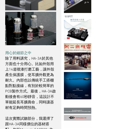
用心於細節之中
除了用料講究，HA-3A於其他
方面也十分用心。比如外殼用
上14道噴漆打磨工藝，讓外殼
產生保護膜，使耳擴外觀更為
耐久。內部也以傳統手工搭棚
點對點接線，有別於較簡單的
PCB製作方式。最後，HA-3A啟
動後會有60秒靜音，這設計不
單能延長耳擴壽命，同時讓器
材有足夠時間預熱。
這次實際試聽部分，我選擇了
跟HA-3A同樣價位的器材搭