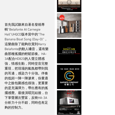
首先我試聽來自著名發燒專
輯“Belafonte At Carnegie 
Hall”UHQCD版本當中的“The 
Banana Boat Song (Day-O)”，
這樂曲除了能夠欣賞到Harry 
Belafonte的動人嗓音，還有樂
曲那種搖擺的輕鬆節奏。HA-
3A配合HD820的人聲立體感
強，情感生動，同時堂音完整
重現，把現場的氣氛都帶到我
的耳邊，感染力十分強。伴奏
的低頻一陣一陣滲來，份量適
中之餘包圍感也很強，更重要
的是充滿彈力，帶出應有的搖
擺感覺。最後演唱完結後，台
下掌聲層次豐富，反映HA-3A
分析力十分不錯，同時也有足
夠的控制力。