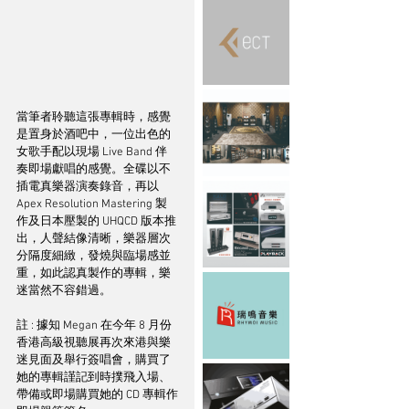
當筆者聆聽這張專輯時，感覺
是置身於酒吧中，一位出色的
女歌手配以現場 Live Band 伴
奏即場獻唱的感覺。全碟以不
插電真樂器演奏錄音，再以 
Apex Resolution Mastering 製
作及日本壓製的 UHQCD 版本推
出，人聲結像清晰，樂器層次
分隔度細緻，發燒與臨場感並
重，如此認真製作的專輯，樂
迷當然不容錯過。
註 : 據知 Megan 在今年 8 月份
香港高級視聽展再次來港與樂
迷見面及舉行簽唱會，購買了
她的專輯謹記到時撲飛入場、
帶備或即場購買她的 CD 專輯作