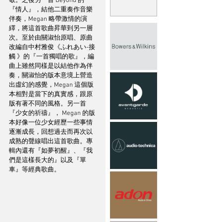
敬。之後另一首 Beyond 的
『情人』，結他二重奏作音樂
伴奏，Megan 略帶激情的演
繹，將這首歌曲昇華到另一層
次。至於由關淑怡原唱、原曲
改編自中村雅俊《ふれあい-接
觸 》的『一首獨唱的歌』，編
曲上雖然同樣是以結他作為伴
奏，關淑怡的版本意境上營造
出虛幻的感覺，Megan 這個版
本相對是當下的真實感，跟原
版有著不同的風格。另一首
『少女的祈禱』， Megan 的版
本好像一位少女經歷一些事情
逐漸成長，回想過去而再次以
成熟的聲線唱出這首歌曲。專
輯內還有『如夢初醒』、『我
們是這樣長大的』以及『單
車』等經典歌曲。