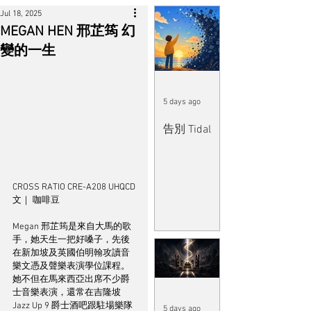
Jul 18, 2025
MEGAN HEN 邢芷筠 幻
變的一生
5 days ago
告別 Tidal
CROSS RATIO CRE-A208 UHQCD
文｜ 咖啡豆
Megan 邢芷筠是來自大馬的歌
手，她天生一把好嗓子，先後
在新加坡及英國伯明翰攻讀音
樂文憑及聲樂表演學位課程。
她不但在馬來西亞出席不少爵
士音樂表演，還常在吉隆坡 
Jazz Up 9 爵士酒吧跟駐場樂隊
5 days ago