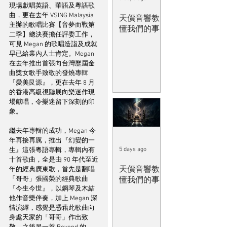
現場獻唱英語、華語及粵語歌
曲，更在去年 VSING Malaysia 
天價音響教
主辦的歌唱比賽【音夢而戰第
懂我們的事
二季】總決賽擔任評委工作，
可見 Megan 的歌唱造詣及成就
早已給業內人士肯定。Megan 
在去年推出首張向台灣歷屆金
曲獎女歌手致敬的發燒專輯
『愛美艮源』，更在去年 8 月
的香港高級視聽展向樂迷作現
場獻唱，令樂迷留下深刻的印
象。
繼去年專輯的成功，Megan 今
年再接再厲，推出『幻變的一
5 days ago
生』這張粵語專輯，專輯內有
十首歌曲，全是由 90 年代至近
天價音響教
年的經典廣東歌，首先是翻唱
「哥哥」張國榮的經典歌曲
懂我們的事
『今生今世』，以鋼琴及木結
他作音樂伴奏，加上 Megan 深
情演繹，感覺是憑藉此歌曲向
身處天家的「哥哥」作出致