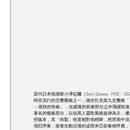
當代日本指揮家小澤征爾（Seiji Ozawa, 193
時至流行的交響樂曲之一，德伏扎克第九交響曲「
— 很快的快板」，在緩慢的前奏部分之外飛躍前
著名的慢板部分，以似黑人靈歌風格旋律為主，優
些版本，其「肉緊」程度相對地稍降，然而箇中淡
强烈序奏，接著生動活潑的波西米亞節奏相呼應，