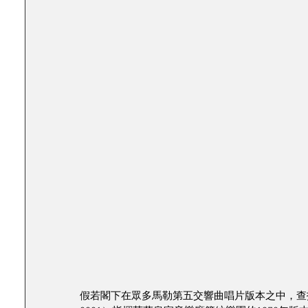
假若閣下在眾多馬勒第五交響曲唱片版本之中，查找一個相對冷