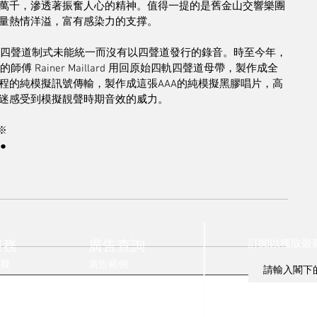
萬千，滲透著振奮人心的精神。值得一提的是舊金山交響樂團
量熱情洋溢，富有感染力的支撑。
民用四聲道制式未能統一而沒有以四聲道發行的錄音。時至今年，
豐富經驗的師傅 Rainer Maillard 用回原始四軌四聲道母帶，製作成全
程的純模擬訊號傳輸，製作成這張AAA的純模擬黑膠唱片，高
迷感受到模擬靚聲時期音效的威力。
※
●
訂閱以獲取最
服務
廣告查詢
費
廣告範例
則