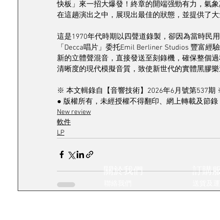
快板」來一招大爆發！終章的開端强勁有力，氣象
在這趟演出之中，展現出最佳的狀態，並提供了大
這是1970年代時期以四聲道錄製，卻因為當時
「Decca唱片」委托Emil Berliner Studios 
新的立體聲混音，直接發送至刻錄機，確保整個過
清晰度的現代模擬音質，致使新世代的實體黑膠樂
※ 本文輯錄自【音響技術】2026年6月號第537期 
● 版權所有，未經授權不得翻印、網上轉載及節錄 
New review
軟件
LP
關於我們
訂購
聯絡我們
送貨及運
影音蒲點
條款及細