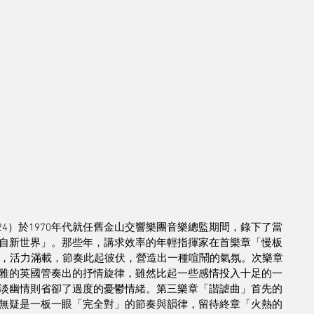
5 – 2024）於1970年代就任舊金山交響樂團音樂總監期間，錄下了當
自新世界」。那些年，講求效率的年輕指揮家在首樂章「慢板 
進，活力滿載，節奏此起彼伏，營造出一種喧鬧的氣氛。次樂章
雅的英國管奏出的抒情旋律，雖然比起一些感情投入十足的一
淡幽情則省卻了過度的憂鬱情緒。第三樂章「諧謔曲」首先的
無疑是一板一眼「完全對」的節奏與韻律，留待終章「火熱的