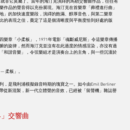
年版本就非它莫屬了。當年的海汀克演繹的馬勒交響曲作品，往往有
樂作品的聲音得以充份展現。海汀克在首樂章「葬禮進行曲」
地」的加快速度樂段，演繹的飽滿、醇厚音色，與第二樂章
比的表現之佳，奠定了這是個清晰度與平衡度恰到好處的版
四樂章「小柔板」，1971年電影「魂斷威尼斯」令這樂章傳播
腑的旋律，然而海汀克並沒有在此過度的情感渲染，亦沒有過
「和諧音樂」，令弦樂組才是演奏台上的主角，與一些沉湎於
— 柔板」。
飛利浦模擬錄音時期的瑰寶之一。如今由Emil Berliner 
始四軌四聲道母帶從新混製，新一代立體聲的音效，已經被「留聲機」雜誌譽
界」交響曲