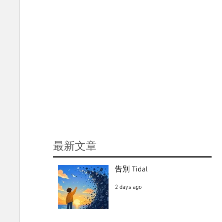
​最新文章
告別 Tidal
2 days ago