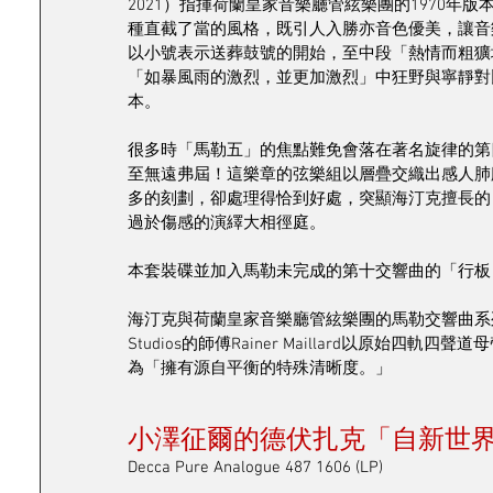
2021）指揮荷蘭皇家音樂廳管絃樂團的1970
種直截了當的風格，既引人入勝亦音色優美，讓音
以小號表示送葬鼓號的開始，至中段「熱情而粗獷
「如暴風雨的激烈，並更加激烈」中狂野與寧靜對
本。
很多時「馬勒五」的焦點難免會落在著名旋律的第
至無遠弗屆！這樂章的弦樂組以層疊交織出感人肺
多的刻劃，卻處理得恰到好處，突顯海汀克擅長的
過於傷感的演繹大相徑庭。
本套裝碟並加入馬勒未完成的第十交響曲的「行板 
海汀克與荷蘭皇家音樂廳管絃樂團的馬勒交響曲系列，是
Studios的師傅Rainer Maillard以原
為「擁有源自平衡的特殊清晰度。」
小澤征爾的德伏扎克「自新世
Decca Pure Analogue 487 1606 (LP)