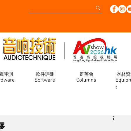
響評測
軟件評測
群英會
器材資
rdware
Software
Columns
Equip
t
膠