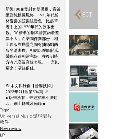
新製180克雙封套雙黑膠，音質
絕對純模擬風格，1970年代柏
林愛樂的弦樂組音色，比起筆
者手上的1970年代的原版更
靚。DG精準的鋼琴音質兩者差
異不大，而樂團伴奏部份，相
比舊版在層疊之間有抽絲剝繭
般的清晰度。相信DG的四軌母
帶保存得相當完好，在復刻時
方有此高質音效表現。 一言以
蔽之：演錄俱佳。
※ 本文輯錄自【音響技術】
2023年9月號第504期 ※
● 版權所有，未經授權不得翻
印、網上轉載及節錄 ●
Tags:
Universal Music 環球唱片
軟件
New review
LP