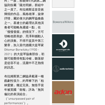
舛」一族，那麼降B大調第二鋼
協則份屬「陽光明媚」群組中
之一員了。布拉姆斯這首音效
輝煌的作品，風格雄渾，旋律
抒情，屬於偉大的鋼琴協奏曲
之一。基遼士的處理比其他演
奏者可能略為遲緩一點，在
「慢慢發掘」的情況下，方可
領略他那美妙、亮澤和撼動人
心的演奏。不得不提其中第三
樂章，加入當代德國大提琴家
Ottomar Borwitzky (1930 - 
2021）的大提琴協奏部份，初
聽可能覺得有點冷峻，聽落卻
是從容不迫，流麗中不乏熱情
的訊息。
布拉姆斯第二鋼協承載著一種
戲劇性張力，約琴棒下的「柏
林愛樂」幾近完美。無怪乎當
年被英國「衛報」評為「無與
倫比的表演組合」
（“unsurpassed pair of 
performances”）。