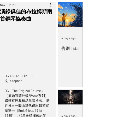
Nov 1, 2023
演錄俱佳的布拉姆斯兩
首鋼琴協奏曲
4 days ago
告別 Tidal
DG 486 4502 (2 LP)
文│Stephen	
DG「The Original Source」
（原始訊源純模擬AAA系列）
繼續有經典精品黑膠推出。 新
近推出一套由當代傑出鋼琴家
基遼士（Emil Gilels, 1916-
1985），和星級指揮家約琴
4 days ago