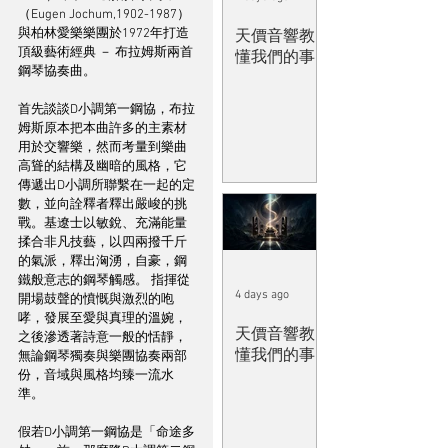
（Eugen Jochum,1902-1987）
與柏林愛樂樂團於1972年打造
天價音響教
頂級藝術經典 － 布拉姆斯兩首
懂我們的事
鋼琴協奏曲。
首先談談D小調第一鋼協，布拉
姆斯原本把本曲許多的主素材
用於交響樂，然而考量到樂曲
高聳的結構及幽暗的風格，它
傳遞出D小調所聯繫在一起的定
數，並向詮釋者釋出嚴峻的挑
戰。基遼士以敏銳、充滿能量
揉合非凡技藝，以四兩撥千斤
的氣派，釋出洶湧，自豪，鋼
鐵般意志的鋼琴觸感。 指揮從
4 days ago
開場鼓聲的憤慨與激烈的咆
哮，發展至愛與真理的溫婉，
天價音響教
之後滲透著詩意一般的恬靜，
懂我們的事
無論鋼琴獨奏與樂團協奏兩部
份，音域與風格均臻一流水
準。
假若D小調第一鋼協是「命途多