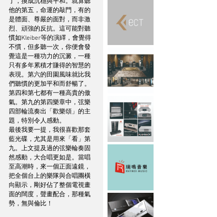
了，換成沉穩與平和。就算聽
他的第五，命運的敲門，有的
是體面、尊嚴的面對，而非激
烈、頑強的反抗。這可能對聽
慣如Kleiber等的演繹，會覺得
不慣，但多聽一次，你便會發
覺這是一種功力的沉澱，一種
只有多年累積才賺得的智慧的
表現。第六的田園風味就比我
們聽慣的更加平和而舒暢了。
第四和第七都有一種高貴的傲
氣。第九的第四樂章中，弦樂
四部輪流奏出「歡樂頌」的主
題，特別令人感動。
最後我要一提，我很喜歡那套
藍光碟，尤其是用來「看」第
九。上文提及過的弦樂輪奏固
然感動，大合唱更如是。當唱
至高潮時，來一個正面遠鏡，
把全個台上的樂隊與合唱團橫
向顯示，剛好佔了整個電視畫
面的闊度，聲畫配合，那種氣
勢，無與倫比！