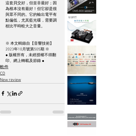
這套貝交好，但並非最好；因
為根本沒有最好！但它卻是很
與眾不同的。它的輸出電平有
點偏低，尤其藍光碟，需要調
校比平時較大之音量。
※ 本文輯錄自【音響技術】
2023年10月號第505期 ※
● 版權所有，未經授權不得翻
印、網上轉載及節錄 ●
軟件
CD
New review