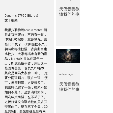
天價音響教
懂我們的事
Dynamic 57950 (Bluray)
文︱披頭
我很少聽梅達(Zubin Mehta)指
貝多芬交響曲，不過有一首，
印象比較深刻，就是第九。那
是80年代了，CD剛面世不久，
初時出得比較慢，古典曲目也
比較少，大家都渴求有新的產
品，Mehta的貝九在當年一
出，即成為搶手貨，原因之一
是因為是第一個貝九CD版本，
其次是因為大家聽LP時，一定
4 days ago
要分兩張唱片，現在一張CD便
可，無需翻碟，方便得多了。
天價音響教
我當時也買了一張，後來不知
懂我們的事
如何不見了。至於演繹如何，
因為年資尚淺，也不甚了了。
之後好像沒有聽過他的貝多芬
交響曲了。現在來了全集，CD
版共5張，藍光影碟版則有兩