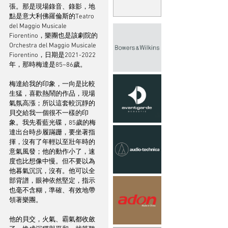
張。那是現場錄音、錄影，地
點是意大利佛羅倫斯的Teatro 
del Maggio Musicale 
Fiorentino，樂團也是該劇院的
Orchestra del Maggio Musicale 
Fiorentino，日期是2021-2022
年，那時梅達是85~86歲。
梅達給我的印象，一向是比較
生猛，喜歡熱鬧的作品，現場
氣氛高漲；所以這套較沉靜的
貝交給我一個很不一樣的印
象。我先看藍光碟，85歲的梅
達出台時步履蹣跚，要坐著指
揮，沒有了年輕以至壯年時的
意氣風發；他的動作小了，速
度也比想像中慢。但不要以為
他暮氣沉沉，沒有。他可以全
部背譜，眼神依然堅定，指示
也毫不含糊，準確、有效地帶
領著樂團。
他的貝交，火氣、霸氣都收斂