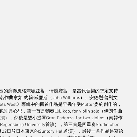
品，她的演奏風格兼容並蓄，情感豐富，是當代音樂的堅定支持
家如 約翰·威廉斯（John Williams）、安德烈·普列文
Meets West》專輯中的四首作品是早幾年受Mutter委約創作的，
第一首是獨奏曲Likoo, for violin solo（伊朗作曲
ll首演），然後是雙小提琴Gran Cadenza, for two violins（南韓作
ensburg University首演），第三首是四重奏Studie über 
0年2月22日於日本東京的Suntory Hall首演），最後一首作品是寫給