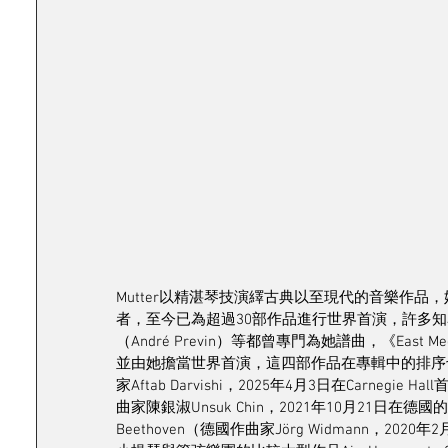
Mutter以精湛琴技演繹古典以至現代的音樂作
者，至今已為超過30部作品進行世界首演，許多知名作曲
（André Previn）等都曾專門為她譜曲，《East 
並由她擔當世界首演，這四部作品在專輯中的排序也別具心思，
家Aftab Darvishi，2025年4月3日在Carnegie Ha
曲家陳銀淑Unsuk Chin，2021年10月21日在德國的Reg
Beethoven（德國作曲家Jörg Widmann，202