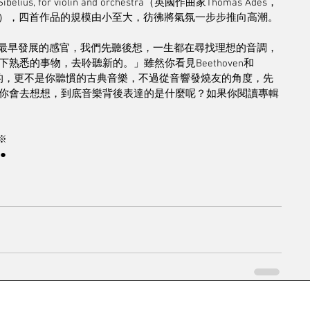
s, for violin and orchestra（英國作曲家Thomas Adès，
al上作出首演），四首作品的規模由小至大，彷彿將氣氛一步步推向高潮。
我們最早發展的感官，我們先聽後想，一生都在尋找理想的音調，
悉的事物，去聆聽新的。」雖然你看見Beethoven和
熟悉的，更不是你聽慣的古典音樂，不過從音響發燒友的角度，先
你會去想想，到底音樂背後表達的是什麼呢？如果你閱讀專輯
※
●