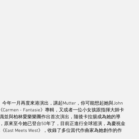
tter）今年一月再度來港演出，講起Mutter，你可能想起她與John 
armen - Fantasie》專輯，又或者一位小女孩跟指揮大師卡
識並與柏林愛樂樂團作出首次演出，隨後卡拉揚成為她的導
，原來至今她已登台50年了，目前正進行全球巡演，為慶祝金
輯《East Meets West》，收錄了多位當代作曲家為她創作的作