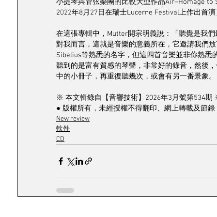
小提琴與管弦樂團的比較大型作品Air–Homage to Sibeliu
2022年8月27日在瑞士Lucerne Festiv
在這張專輯中，Mutter開宗明義說：「聽覺是
對我而言，這就是音樂的意義所在，它邀請我們放下熟
Sibelius等熟悉的名字，但這四首音樂並非你
聽到的是富有質感的琴聲，非常好的錄音，然後，
中的小冊子，再重復聽幾次，或會有另一番景象。
※ 本文輯錄自【音響技術】2026年3月號第534期 
● 版權所有，未經授權不得翻印、網上轉載及節錄 
New review
軟件
CD