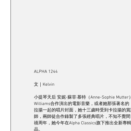
ALPHA 1244
文｜Kelvin
小提琴天后 安妮-蘇菲·慕特（Anne-Sophie Mu
Williams合作演出的電影音樂，或者她那張著名的《C
拉揚一起的唱片封面，她十三歲時受到卡拉揚的賞
師，兩師徒合作錄製了多張經典唱片，不知不覺間
禧周年，她今年在Alpha Classics旗下推出全新專
品。