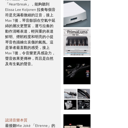
「Heartbreak」，能夠聽到
Elissa Lee Koljonen 拉奏每個音
符是充滿着微細的泛音，接上
Max T後，琴音餘韻在空氣中延
綿的層次更豐富，運弓拉奏的
動作清晰表達，輕與重的表達
鮮明、煙靭程度和明亮的小提
琴音色描繪出哀傷的氣氛。這
是筆者最直觀的感受，接上
Max T後，令音樂更具感染力，
聲音效果更傳神，而且是自然
及有生氣的聲音。
認清音樂本質
最後聽Mie Joké 「Etrenne」的