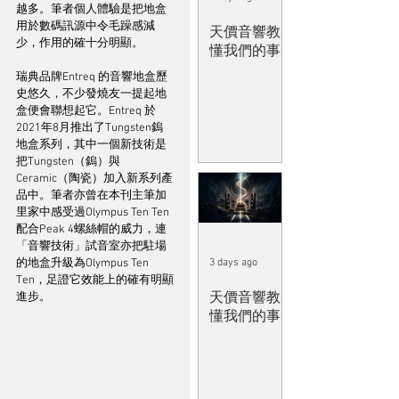
越多。筆者個人體驗是把地盒
用於數碼訊源中令毛躁感減
天價音響教
少，作用的確十分明顯。
懂我們的事
瑞典品牌Entreq 的音響地盒歷
史悠久，不少發燒友一提起地
盒便會聯想起它。Entreq 於
2021年8月推出了Tungsten鎢
地盒系列，其中一個新技術是
把Tungsten（鎢）與
Ceramic（陶瓷）加入新系列產
品中。筆者亦曾在本刊主筆加
里家中感受過Olympus Ten Ten
配合Peak 4螺絲帽的威力，連
「音響技術」試音室亦把駐場
的地盒升級為Olympus Ten 
3 days ago
Ten，足證它效能上的確有明顯
天價音響教
進步。
懂我們的事