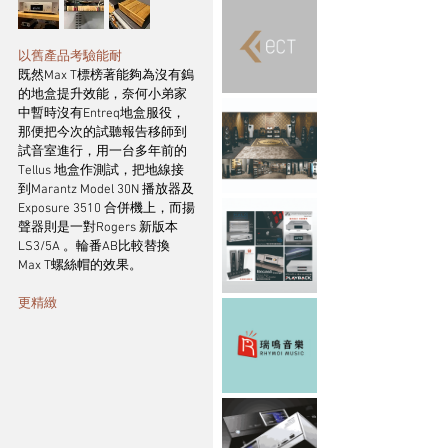
以舊產品考驗能耐
既然Max T標榜著能夠為沒有鎢
的地盒提升效能，奈何小弟家
中暫時沒有Entreq地盒服役，
那便把今次的試聽報告移師到
試音室進行，用一台多年前的
Tellus 地盒作測試，把地線接
到Marantz Model 30N 播放器及
Exposure 3510 合併機上，而揚
聲器則是一對Rogers 新版本
LS3/5A 。輪番AB比較替換
Max T螺絲帽的效果。
更精緻