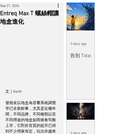
Sep 21, 2024
Entreq Max T 螺絲帽讓
地盒進化
3 days ago
告別 Tidal
文｜Keith 
發燒友以地盒為音響系統調聲
早已非新鮮事，尤其是近幾年
間，不同品牌、不同種類以至
不同用途的地盒如雨後春筍般
上市，它對於音質的提升已得
到不少用家肯定，玩法亦越來
3 days ago