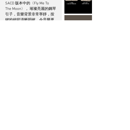
SACD 版本中的〈Fly Me To 
The Moon〉， 璀璨亮麗的鋼琴
引子，音樂背景非常寧靜，按
鍵的細節清晰明確，令音樂更
有活生感，再聽〈Caravan〉，
接駁Max T後，音樂背景的漆黑
感明顯提高，Mie Joké 歌聲細
節比之前更清晰更突出，另一
個比較深刻的位置是低音提琴
向下伸延的線條及力量感更扎
實，令整個音樂連貫性有所增
強，聽起來更具感染力。
總括︰
發燒友的名言：沒有比較就沒
有傷害，今次試聽Max T用在
Tellus 地盒身上的表現，絕對
是得到一個可聞的提升，在實
測的過程當中經過不停AB比