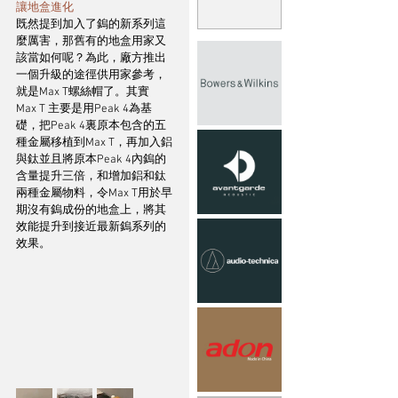
讓地盒進化
既然提到加入了鎢的新系列這
麼厲害，那舊有的地盒用家又
該當如何呢？為此，廠方推出
一個升級的途徑供用家參考，
就是Max T螺絲帽了。其實 
Max T 主要是用Peak 4為基
礎，把Peak 4裏原本包含的五
種金屬移植到Max T，再加入鋁
與鈦並且將原本Peak 4內鎢的
含量提升三倍，和增加鋁和鈦
兩種金屬物料，令Max T用於早
期沒有鎢成份的地盒上，將其
效能提升到接近最新鎢系列的
效果。