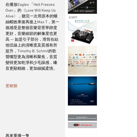
在播放Eagles 「Hell Freezes 
Over」的〈Love Will Keep Us 
Alive〉，聽完一次用原本的螺
絲帽效果後再接上Max T，第一
個感受是整個音樂背景寧靜度
更好，音樂細節的解像度也更
高 — 如是引子部分，滑筒在結
他弦線上的清晰度及質感有所
提升，Timothy B. Schmit的歌
聲嘴型更為清晰和聚焦，音質
變得更加乾淨和少毛躁感，嗓
音更顯精緻，更加細膩柔情。
更耐聽 
再來重播一隻