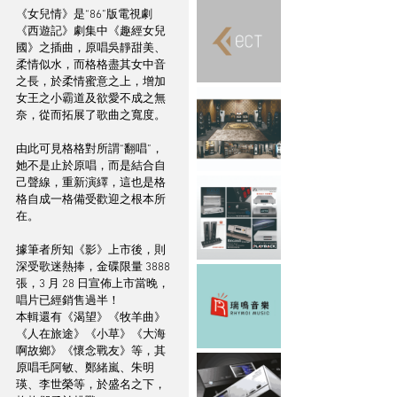
《女兒情》是“86”版電視劇
《西遊記》劇集中《趣經女兒
國》之插曲，原唱吳靜甜美、
柔情似水，而格格盡其女中音
之長，於柔情蜜意之上，增加
女王之小霸道及欲愛不成之無
奈，從而拓展了歌曲之寬度。
由此可見格格對所謂“翻唱”，
她不是止於原唱，而是結合自
己聲線，重新演繹，這也是格
格自成一格備受歡迎之根本所
在。
據筆者所知《影》上市後，則
深受歌迷熱捧，金碟限量 3888 
張，3 月 28 日宣佈上市當晚，
唱片已經銷售過半！
本輯還有《渴望》《牧羊曲》
《人在旅途》《小草》《大海
啊故鄉》《懷念戰友》等，其
原唱毛阿敏、鄭緒嵐、朱明
瑛、李世榮等，於盛名之下，