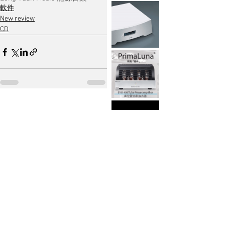
軟件
New review
CD