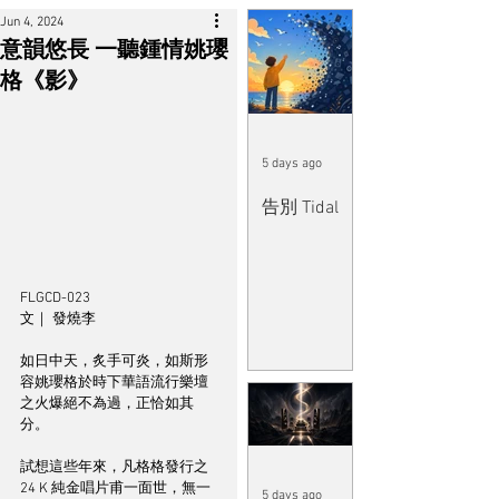
Jun 4, 2024
意韻悠長 一聽鍾情姚瓔
格《影》
5 days ago
告別 Tidal
FLGCD-023
文｜ 發燒李
如日中天，炙手可炎，如斯形
容姚瓔格於時下華語流行樂壇
之火爆絕不為過，正恰如其
分。
試想這些年來，凡格格發行之 
24 K 純金唱片甫一面世，無一
5 days ago