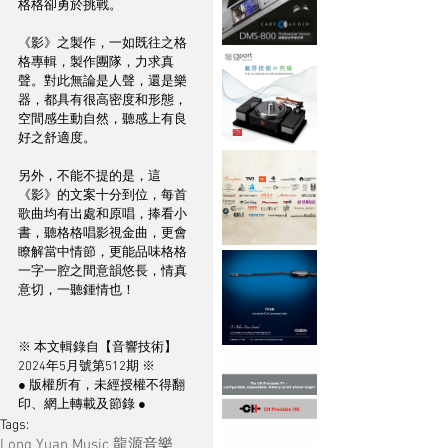
格格卻勇於挑戰。
《影》之製作，一如既往之格
格專輯，製作團隊，力求真
聲。對此無論是人聲，還是樂
器，都具有很高密度和形態，
空間感生動自然，聽感上有良
好之舒適度。
另外，不能不提的是，這
《影》的文案十分到位，每首
歌曲均有出處和原唱，捧看小
書，聽格格唱影視金曲，更會
瞭解當中情節，更能品味格格
一字一腔之間意韻悠長，情真
意切，一聽鍾情也！
※ 本文輯錄自【音響技術】
2024年5月號第512期 ※
● 版權所有，未經授權不得翻
印、網上轉載及節錄 ●
Tags:
Long Yuan Music 龍源音樂