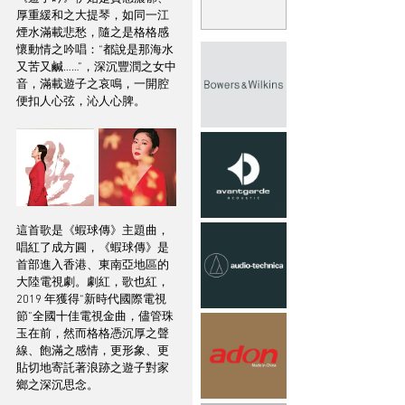
厚重緩和之大提琴，如同一江
煙水滿載悲愁，隨之是格格感
懷動情之吟唱：“都說是那海水
又苦又鹹……”，深沉豐潤之女中
音，滿載遊子之哀鳴，一開腔
便扣人心弦，沁人心脾。
這首歌是《蝦球傳》主題曲，
唱紅了成方圓，《蝦球傳》是
首部進入香港、東南亞地區的
大陸電視劇。劇紅，歌也紅，
2019 年獲得“新時代國際電視
節”全國十佳電視金曲，儘管珠
玉在前，然而格格憑沉厚之聲
線、飽滿之感情，更形象、更
貼切地寄託著浪跡之遊子對家
鄉之深沉思念。