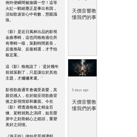
例外便瞬間被搶購一空！這等
火紅一騎絕塵正是事出有因，
天價音響教
須知歌迷皆心中有數，慧眼識
懂我們的事
珠。
《影》是近日風林出品的影視
金曲專輯，這也同格格過往所
有專輯一樣，策劃時間甚長，
反復推敲、反復精選，才予拍
板定案。
這《影》格格說了：“是於幾年
前就策劃了，只是讓位於其他
主題，才姍姍來遲。”
影視歌曲通常會備受喜愛，其
5 days ago
親切感人，在於能呈現歌曲背
天價音響教
後之影視情節和畫面。今在
《影》裡透過格格之精金百
懂我們的事
煉、駕輕就熟之演繹，如見螢
屏中之刻骨銘心之鏡頭，重塑
美好之回憶。
《遊子吟》伊始是質感濃郁、