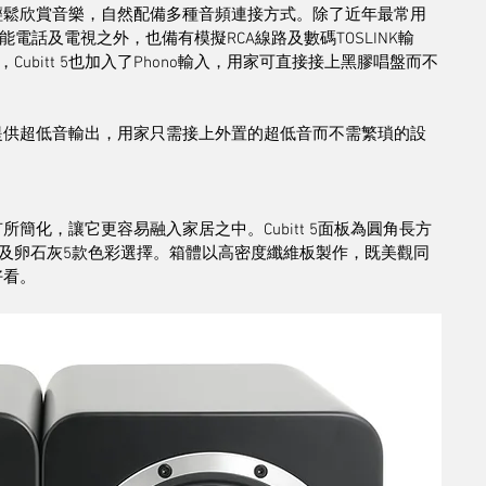
能夠輕鬆欣賞音樂，自然配備多種音頻連接方式。除了近年最常用
家連接智能電話及電視之外，也備有模擬RCA線路及數碼TOSLINK輸
bitt 5也加入了Phono輸入，用家可直接接上黑膠唱盤而不
5也提供超低音輸出，用家只需接上外置的超低音而不需繁瑣的設
有所簡化，讓它更容易融入家居之中。Cubitt 5面板為圓角長方
及卵石灰5款色彩選擇。箱體以高密度纖維板製作，既美觀同
好看。