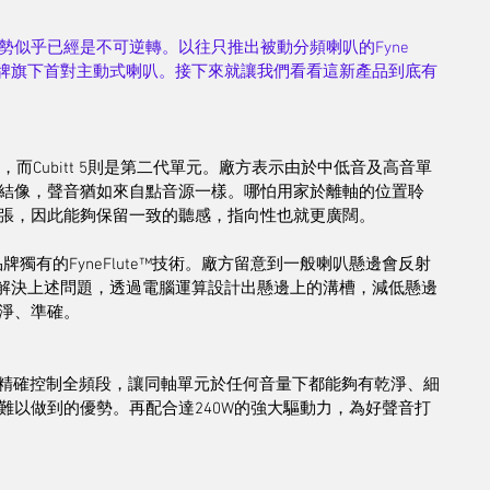
似乎已經是不可逆轉。以往只推出被動分頻喇叭的Fyne 
，也是品牌旗下首對主動式喇叭。接下來就讓我們看看這新產品到底有
喇叭單元，而Cubitt 5則是第二代單元。廠方表示由於中低音及高音單
結像，聲音猶如來自點音源一樣。哪怕用家於離軸的位置聆
張，因此能夠保留一致的聽感，指向性也就更廣闊。
品牌獨有的FyneFlute™技術。廠方留意到一般喇叭懸邊會反射
io為解決上述問題，透過電腦運算設計出懸邊上的溝槽，減低懸邊
淨、準確。
SP能夠精確控制全頻段，讓同軸單元於任何音量下都能夠有乾淨、細
難以做到的優勢。再配合達240W的強大驅動力，為好聲音打