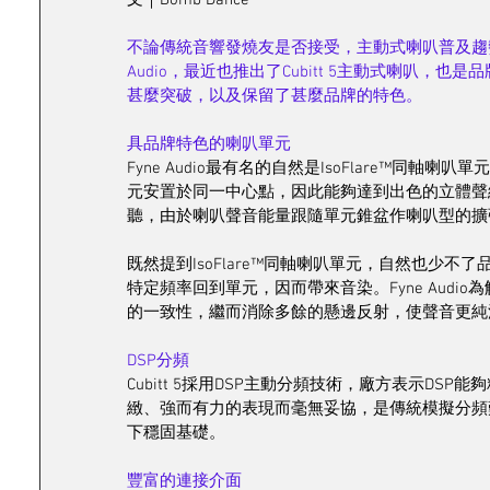
不論傳統音響發燒友是否接受，主動式喇叭普及趨勢
Audio，最近也推出了Cubitt 5主動式喇叭
甚麼突破，以及保留了甚麼品牌的特色。
具品牌特色的喇叭單元
Fyne Audio最有名的自然是IsoFlare™同軸
元安置於同一中心點，因此能夠達到出色的立體聲
聽，由於喇叭聲音能量跟隨單元錐盆作喇叭型的擴
既然提到IsoFlare™同軸喇叭單元，自然也少不了
特定頻率回到單元，因而帶來音染。Fyne Aud
的一致性，繼而消除多餘的懸邊反射，使聲音更純
DSP分頻
Cubitt 5採用DSP主動分頻技術，廠方表示D
緻、強而有力的表現而毫無妥協，是傳統模擬分頻
下穩固基礎。
豐富的連接介面