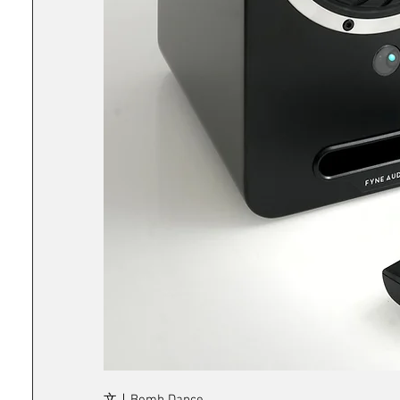
文｜Bomb Dance