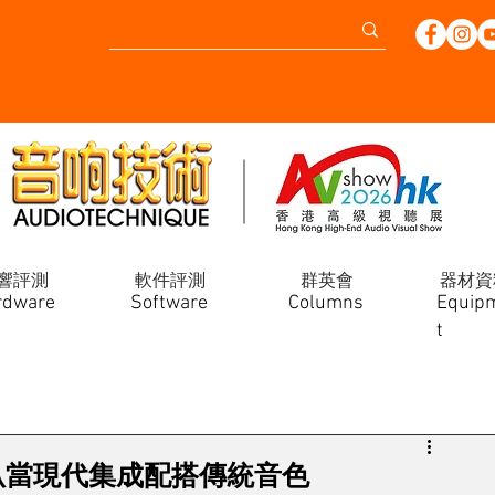
響評測
軟件評測
群英會
器材資
rdware
Software
Columns
Equip
t
 主動式喇叭當現代集成配搭傳統音色