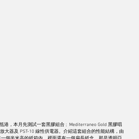
先測試一套黑膠組合 ;  Mediterraneo Gold 黑膠唱
1000 唱頭放大器及 PST-10 線性供電器。介紹這套組合的性能結構，由
ld 收藏在一個半米高的紙箱內，裡面還有一個扁長紙盒，那是透明亞