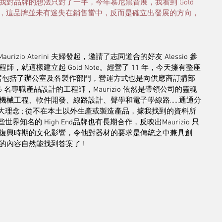
對品牌的想法只對了一半，今年慕尼黑音展，我看到 Gold 
的深耕，這品牌並未有迷失在銷售當中，反而是確立出發展的方向，
rizio Aterini 夫婦發起，邀請了志同道合的好友 Alessio 參
就這樣建立起 Gold Note。經營了 11 年，今天擁有整座
樣，樓房包括了辦公室及各製作部門，營運方式也是向供應商訂購部
 名專職產品設計的工程師，Maurizio 依然是帶領公司的靈魂
工程、軟件開發、線路設計、聲學和電子學線路......通通分
e 是有兩大理念 ; 從不在本土以外生產或製造產品，據我找到的資料所
世界知名的 High End品牌也有長期合作，反映出Maurizio 只
復興時期的文化影響，令他對器材的要求是傳統之中兼具創
的內容自然能找到答案了 ! 