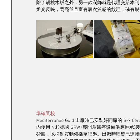
除了胡桃木版之外，另一款潤飾就是代理交給本刊
燈光反映，閃亮並且富有層次質感的紋理，確有幾
準確調校
Mediterraneo Gold 出廠時已安裝好同廠的 
內使用 4 粒德國 GRW (專門為醫療設備供應
矽膠，以抑制震動傳播至唱盤。出廠時唱臂已連接到唱