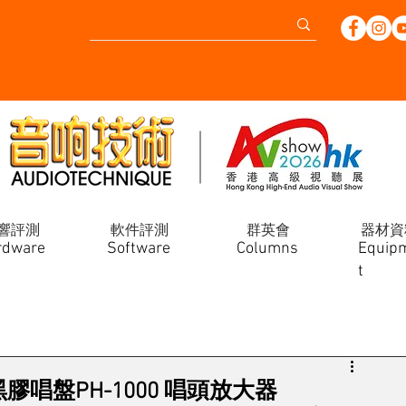
響評測
軟件評測
群英會
器材資
rdware
Software
Columns
Equip
t
Gold 黑膠唱盤PH-1000 唱頭放大器