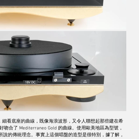
放在音響架上，細看底座的曲線，既像海浪波形，又令人聯想起那些建在希
 Mediterraneo Gold 的曲線。使用歐美地區為型號，
rizio 所說的傳統理念。事實上這個唱盤的造型是很特別，據了解，