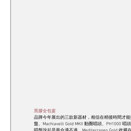
黑膠全包宴
品牌今年展出的三款新器材，相信在稍後時間才能抵港，本月
盤、Machiavelli Gold MKII 動圈唱頭、PH
唱盤說起是最合適不過，Mediterraneo Go