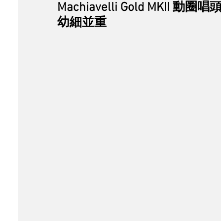
Machiavelli Gold MKII
幼細並重