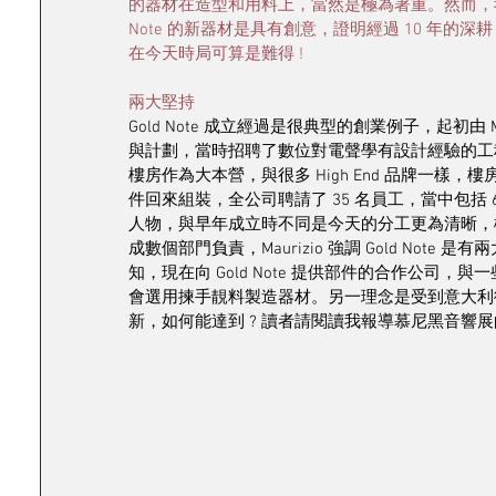
的器材在造型和用料上，當然是極為著重。然而，我
Note 的新器材是具有創意，證明經過 10 年
在今天時局可算是難得 ! 
兩大堅持
Gold Note 成立經過是很典型的創業例子，起初由 Mau
與計劃，當時招聘了數位對電聲學有設計經驗的工程師，
樓房作為大本營，與很多 High End 品牌一
件回來組裝，全公司聘請了 35 名員工，當中包括 6
人物，與早年成立時不同是今天的分工更為清晰，機械
成數個部門負責，Maurizio 強調 Gold Not
知，現在向 Gold Note 提供部件的合作公司，與一些
會選用揀手靚料製造器材。另一理念是受到意大利
新，如何能達到 ? 讀者請閱讀我報導慕尼黑音響展