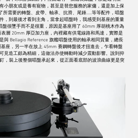
有小朋友或是養有寵物，甚至是替您服務的家傭，還是加上保
所需要的轉盤、皮帶、軸承、抗滑、尾錘......等等配件，唱盤
件，到最後才看到主角，當拿起唱盤時，我感受到基座的重量
這唱盤很墜手而不是很重，原因是基座用了 60mm 厚胡桃木作為
，而表層 20mm 厚亞加力座，內裡藏有供電線路和馬達，實際是
llagio Reference 旗艦唱盤使用的軸承相同質量，總長
層基座，另一半在放上 45mm 賽鋼轉盤後才扭進去，乍看轉盤
可見造工頗為精細，這做法亦使轉動時減少震動影響。說到抑
錐釘，裝上後整個唱盤承起來，從正面看底部的波浪曲線更是突