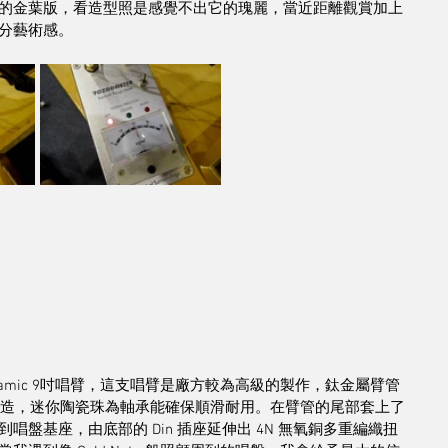
的金葉版，看造型照是感覺不出它的瑰麗，當近距離觀賞加上
分藝術感。
B-7 Ceramic 9吋唱臂，這支唱臂是廠方較為高級的製作，鈦金屬臂管
軸承)製造，迷你陶瓷珠為軸承能確保順滑耐用。在臂管的尾部套上了
盤基座，由底部的 Din 插座延伸出 4N 無氧銅多重編織扭