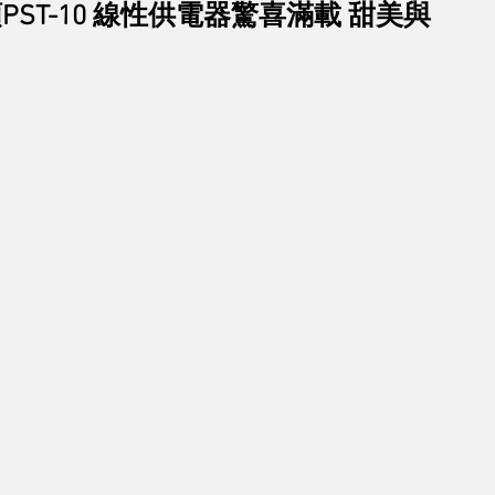
 動圈唱頭PST-10 線性供電器驚喜滿載 甜美與