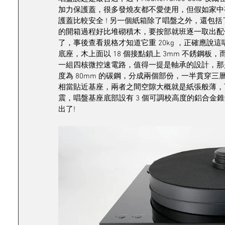
加力保護蓋，很多發燒友都不愛使用，但假如家中
護蓋比較安全 ! 另一個紙箱除了唱盤之外，還包括了
的開箱過程好比堆砌積木，要按部就班逐一取出配
了，事後查看規格才知道它重 20kg ，正確應說
底座，木上面以 18 個接點鎖上 3mm 不銹鋼板
一組四核微控速電路，值得一提是軸承的設計，那是與 Be
度為 80mm 的碳鋼，分成兩個部份，一半貫穿三
相當貼近基座，兩者之間空隙大概就是紙張般薄，
震，唱盤基座底部設有 3 個可調校高度的鋁合金
出了!