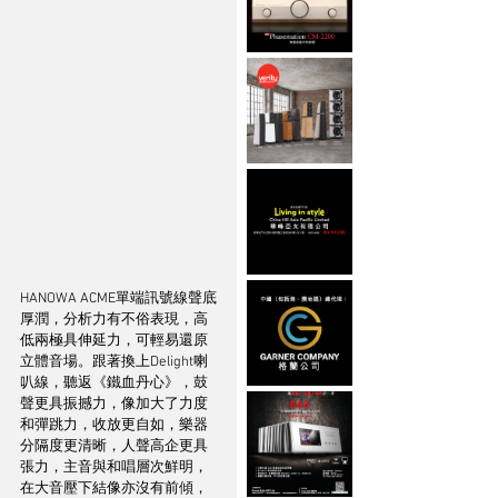
HANOWA ACME單端訊號線聲底
厚潤，分析力有不俗表現，高
低兩極具伸延力，可輕易還原
立體音場。跟著換上Delight喇
叭線，聽返《鐵血丹心》，鼓
聲更具振撼力，像加大了力度
和彈跳力，收放更自如，樂器
分隔度更清晰，人聲高企更具
張力，主音與和唱層次鮮明，
在大音壓下結像亦沒有前傾，