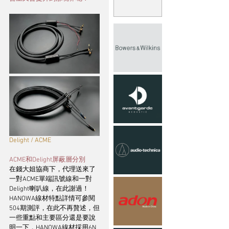
Delight / ACME
ACME和Delight屏蔽層分別
在錢大姐協商下，代理送來了
一對ACME單端訊號線和一對
Delight喇叭線，在此謝過！
HANOWA線材特點詳情可參閱
504期測評，在此不再贅述，但
一些重點和主要區分還是要說
明一下，HANOWA線材採用6N