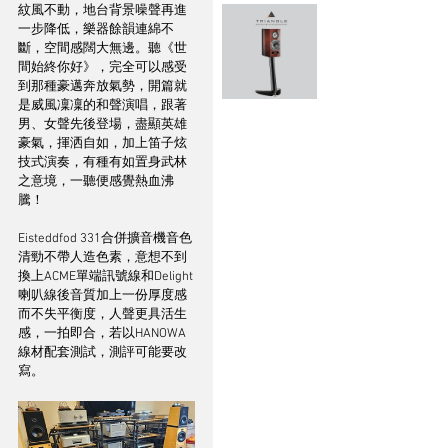
紋風不動，地台背景噪聲再進
一步降低，樂器餘韻連綿不
斷，空間感闊大無邊。聽《世
間始終你好》，完全可以感受
到那種豪邁奔放氣勢，開篇就
是威風凜凜的和聲演唱，跟著
男、女聲先後登場，盡顯英雄
豪氣，揮洒自如，加上笛子炫
技式演奏，有種有如置身武林
之意境，一聽便感覺熱血沸
騰！
Eisteddfod 331合併擴音機音色
清勁不帶人造色素，意想不到
換上ACME單端訊號線和Delight
喇叭線後音質加上一份厚度感
而不失平衡度，人聲更具活生
感，一拍即合，若以HANOWA
線材配套測試，測評可能要改
寫。