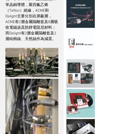
單晶銅導體，聚四氟乙烯
（Teflon）絕緣，ACME和
Delight主要分別在屏蔽層，
ACME有2層金屬隔離套及8層吸
收電磁波及防靜電阻尼材料；
而Delight有2層金屬隔離套及2
層純棉線、天然絲作為減震。