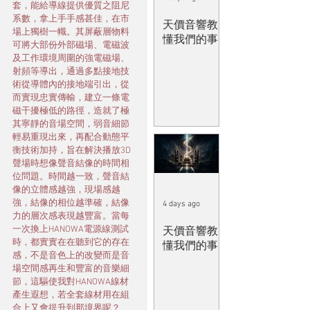
套，能給導線提供優質之阻尼
系數，拿上手手感甚佳，在市
天價音響教
場上獨樹一幟。其屏蔽層物料
懂我們的事
可將大部份外部磁場、電磁波
及工作環境周圍的強電磁場、
射頻等導出，通過多點接地技
術從導體內的接地端引出，從
而實現忠實傳輸，建立一條電
磁干擾極低的路徑，造就了極
其寧靜的音場空間，弱音細節
輕易重現出來，再配合動態平
衡技術加持，旨在解決播放3D
聲場時想像聲音結像的時間相
位問題。時間越一致，聲音結
像的立體感越強，現場感越
強，結像的相位越準確，結像
4 days ago
力的層次感表現越豐富。當每
一次換上HANOWA電源線測試
天價音響教
時，都實實在在聽到它的存在
懂我們的事
感，不是音色上的改變而是音
場空間感再生和豐富的音樂細
節，這驅使我對HANOWA線材
產生遐想，若全套線材用在組
合上又會提升到那境界呢？