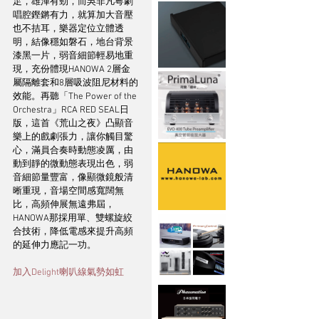
足，雄渾有勁，而吳非凡粵劇
唱腔鏗鏘有力，就算加大音壓
也不拮耳，樂器定位立體透
明，結像穩如磐石，地台背景
漆黑一片，弱音細節輕易地重
現，充份體現HANOWA 2層金
屬隔離套和8層吸波阻尼材料的
效能。再聽「The Power of the 
Orchestra」RCA RED SEAL日
版，這首《荒山之夜》凸顯音
樂上的戲劇張力，讓你觸目驚
心，滿員合奏時動態凌厲，由
動到靜的微動態表現出色，弱
音細節量豐富，像顯微鏡般清
晰重現，音場空間感寬闊無
比，高頻伸展無遠弗屆，
HANOWA那採用單、雙螺旋絞
合技術，降低電感來提升高頻
的延伸力應記一功。
加入Delight喇叭線氣勢如虹