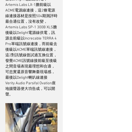
Artemis Labs LX-1膽前級以
ACME電源線連接，這2條電源
線連接器材是按照504期測評時
最合適位置，沒有改變，
Artemis Labs SP-1 300B XLS膽
後級以Delight電源線供電，訊
源去前級以Increcable TERRA 4 
Pro單端訊號線連接，而前級去
後級以ACME單端訊號線連接，
這2對訊號線曾試過互換位置，
發覺ACME訊號線接前級至後級
之間音場表現最理想和合適，
可忠實還原音響舞臺現場感，
最後以Delight喇叭線連接
Verity Audio Parsifal Ovation座
地揚聲器便大功告成，可以開
聲。