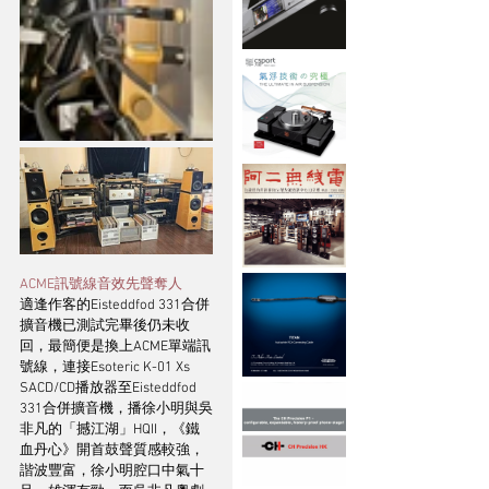
ACME訊號線音效先聲奪人
適逢作客的Eisteddfod 331合併
擴音機已測試完畢後仍未收
回，最簡便是換上ACME單端訊
號線，連接Esoteric K-01 Xs 
SACD/CD播放器至Eisteddfod 
331合併擴音機，播徐小明與吳
非凡的「撼江湖」HQII，《鐵
血丹心》開首鼓聲質感較強，
諧波豐富，徐小明腔口中氣十