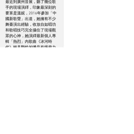
最近到廣州音展，聽了幾位歌
手的現場演繹，印象最深刻的
要算是溫妮，2016年參加「中
國新歌聲」出道，她擁有不少
舞臺演出經驗，收放自如唱功
和歌唱技巧完全攝住了現場觀
眾的心神，她演繹最新個人專
輯「熱烈」內歌曲《冰河時
代》極具野性的嗓音有爆發力
又有感染力，另一首原創作品
《燈火已欄柵》，非常嫻熟的
假音變化技巧令現場觀眾聽得
如癡如醉。播《冰河時代》，
強勁節拍和旋律節奏感已令你
不期然搖動身體，略帶磁性嗓
音有種獨特韻味，將歌曲爆發
力發揮得淋漓盡致，能夠讓聽
者感動的便是好聲音，想不到
全套HANOWA線材聽流行歌曲
也讓筆者聽得非常愜意。